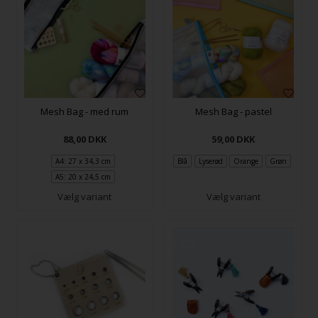
Mesh Bag - med rum
Mesh Bag - pastel
88,00
DKK
59,00
DKK
A4: 27 x 34,3 cm
Blå
Lyserød
Orange
Grøn
A5: 20 x 24,5 cm
Vælg variant
Vælg variant