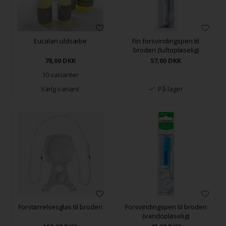
Eucalan uldsæbe
Fin forsvindingspen til
broderi (luftopløselig)
78,00
DKK
57,00
DKK
10 varianter
Vælg variant
På lager
Forstørrelsesglas til broderi
Forsvindingspen til broderi
(vandopløselig)