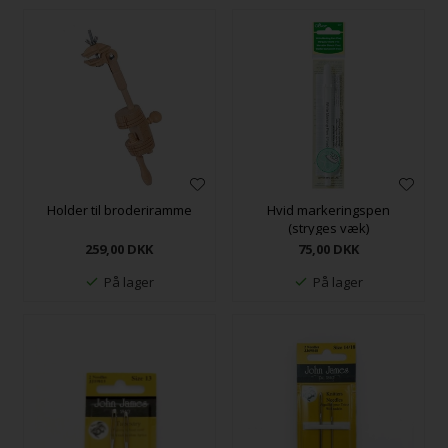
Holder til broderiramme
Hvid markeringspen
(stryges væk)
259,00
DKK
75,00
DKK
På lager
På lager