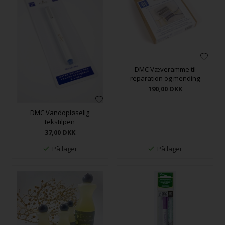
DMC Væveramme til
reparation og mending
190,00
DKK
DMC Vandopløselig
tekstilpen
37,00
DKK
På lager
På lager