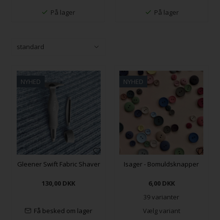
På lager
På lager
NYHED
NYHED
Gleener Swift Fabric Shaver
Isager - Bomuldsknapper
130,00
DKK
6,00
DKK
39 varianter
Få besked om lager
Vælg variant