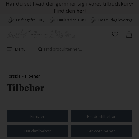
Har du set hvad der gemmer sig i vores tilbudskurv?
Find den
her!
Fri fragt fra 500,-
Butik siden 1983
Dag til dag levering
Menu
Forside
»
Tilbehør
Tilbehør
Firmaer
Broderitilbehør
Hækletilbehør
Strikketilbehør