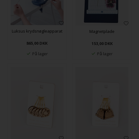
Luksus krydsnøgleapparat
Magnetplade
865,00
DKK
153,00
DKK
På lager
På lager