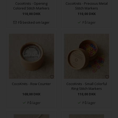
CocoKnits - Opening
CocoKnits - Precious Metal
Colored Stitch Markers
Stitch Markers
110,00
DKK
110,00
DKK
Få besked om lager
På lager
CocoKnits - Row Counter
CocoKnits - Small Colorful
Ring Stitch Markers
169,00
DKK
110,00
DKK
På lager
På lager