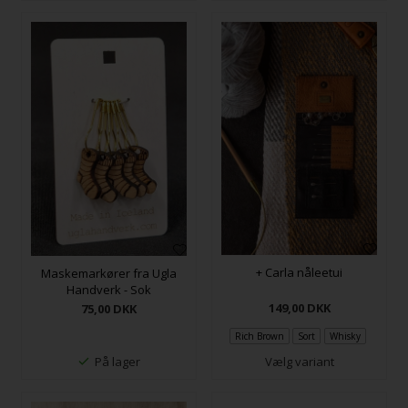
+ Carla nåleetui
Maskemarkører fra Ugla
Handverk - Sok
149,00
DKK
75,00
DKK
Rich Brown
Sort
Whisky
På lager
Vælg variant