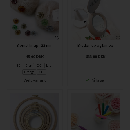
Blomst knap - 22 mm
Broderilup og lampe
45,00
DKK
633,00
DKK
Blå
Grøn
Grå
Lilla
Orange
Gul
Vælg variant
På lager