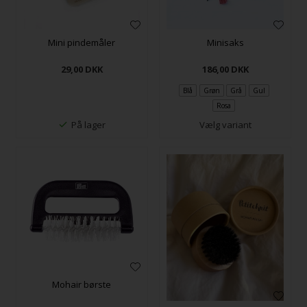
Mini pindemåler
Minisaks
29,00
DKK
186,00
DKK
Blå
Grøn
Grå
Gul
Rosa
På lager
Vælg variant
Mohair børste