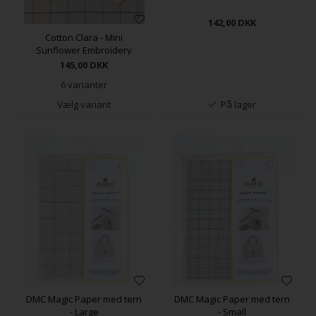
142,00
DKK
Cotton Clara - Mini
Sunflower Embroidery
Scissors
145,00
DKK
6 varianter
Vælg variant
På lager
DMC Magic Paper med tern
DMC Magic Paper med tern
- Large
- Small