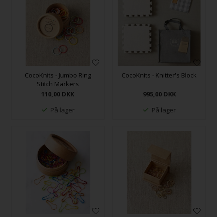
CocoKnits - Jumbo Ring
CocoKnits - Knitter's Block
Stitch Markers
110,00
DKK
995,00
DKK
På lager
På lager