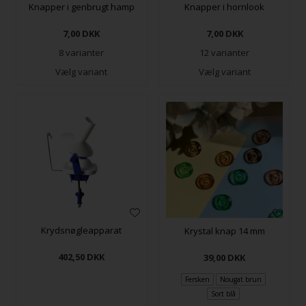
Knapper i genbrugt hamp
Knapper i hornlook
7,00
DKK
7,00
DKK
8 varianter
12 varianter
Vælg variant
Vælg variant
Krydsnøgleapparat
Krystal knap 14 mm
402,50
DKK
39,00
DKK
Fersken
Nougat brun
Sort blå