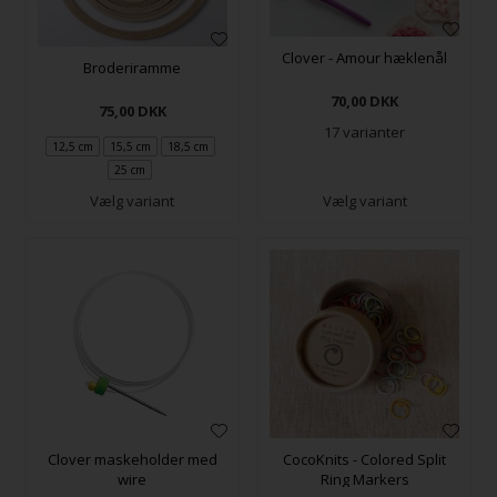
Clover - Amour hæklenål
Broderiramme
70,00
DKK
75,00
DKK
17 varianter
12,5 cm
15,5 cm
18,5 cm
25 cm
Vælg variant
Vælg variant
Clover maskeholder med
CocoKnits - Colored Split
wire
Ring Markers