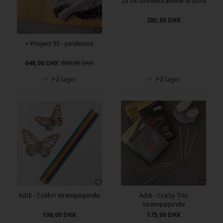
25 cm broderiramme til bord
285,00
DKK
+ Project 93 - pindeetui
640,00
DKK
800,00
På lager
På lager
Addi - Colibri strømpepinde
Addi - CraSy Trio
strømpepinde
106,00
DKK
175,00
DKK