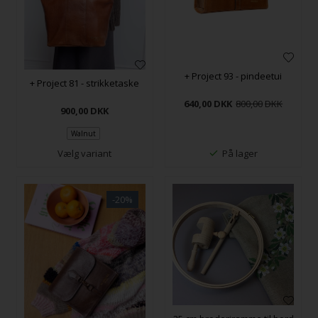
+ Project 93 - pindeetui
+ Project 81 - strikketaske
640,00
DKK
800,00
900,00
DKK
Walnut
Vælg variant
På lager