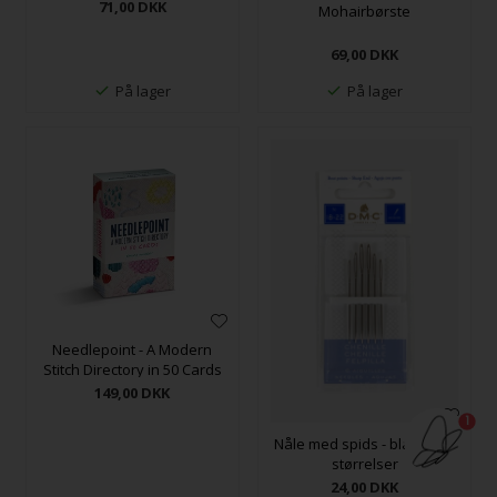
71,00
DKK
Mohairbørste
69,00
DKK
På lager
På lager
Needlepoint - A Modern
Stitch Directory in 50 Cards
149,00
DKK
1
Nåle med spids - blandede
størrelser
24,00
DKK