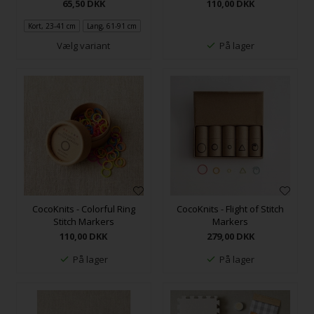
65,50
DKK
110,00
DKK
Kort, 23-41 cm
Lang, 61-91 cm
Vælg variant
På lager
CocoKnits - Colorful Ring
CocoKnits - Flight of Stitch
Stitch Markers
Markers
110,00
DKK
279,00
DKK
På lager
På lager