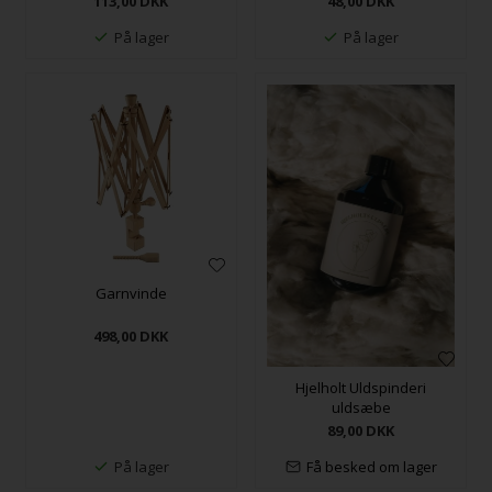
113,00
DKK
48,00
DKK
På lager
På lager
Garnvinde
498,00
DKK
Hjelholt Uldspinderi
uldsæbe
89,00
DKK
På lager
Få besked om lager