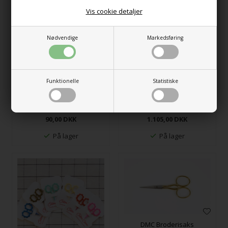
Vis cookie detaljer
Nødvendige
Markedsføring
Funktionelle
Statistiske
CocoKnits T-Pins
Cohana - Broderisaks med
lak
90,00
DKK
1.105,00
DKK
På lager
På lager
DMC Broderisaks