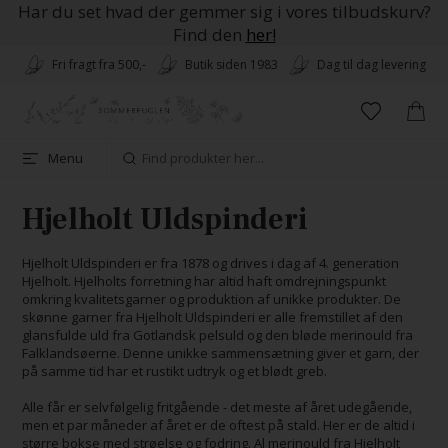
Har du set hvad der gemmer sig i vores tilbudskurv?
Find den
her!
Fri fragt fra 500,-
Butik siden 1983
Dag til dag levering
Menu
Hjelholt Uldspinderi
Hjelholt Uldspinderi er fra 1878 og drives i dag af 4. generation
Hjelholt. Hjelholts forretning har altid haft omdrejningspunkt
omkring kvalitetsgarner og produktion af unikke produkter. De
skønne garner fra Hjelholt Uldspinderi er alle fremstillet af den
glansfulde uld fra Gotlandsk pelsuld og den bløde merinould fra
Falklandsøerne. Denne unikke sammensætning giver et garn, der
på samme tid har et rustikt udtryk og et blødt greb.
Alle får er selvfølgelig fritgående - det meste af året udegående,
men et par måneder af året er de oftest på stald. Her er de altid i
større bokse med strøelse og fodring. Al merinould fra Hjelholt