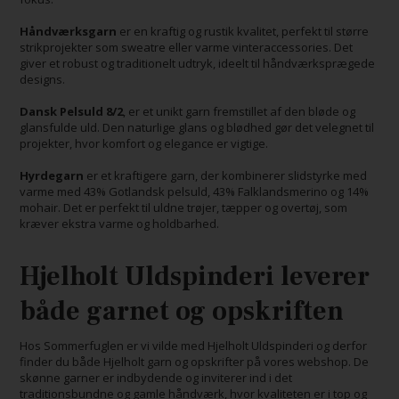
Håndværksgarn
er en kraftig og rustik kvalitet, perfekt til større
strikprojekter som sweatre eller varme vinteraccessories. Det
giver et robust og traditionelt udtryk, ideelt til håndværksprægede
designs.
Dansk Pelsuld 8/2
, er et unikt garn fremstillet af den bløde og
glansfulde uld. Den naturlige glans og blødhed gør det velegnet til
projekter, hvor komfort og elegance er vigtige.
Hyrdegarn
er et kraftigere garn, der kombinerer slidstyrke med
varme med 43% Gotlandsk pelsuld, 43% Falklandsmerino og 14%
mohair. Det er perfekt til uldne trøjer, tæpper og overtøj, som
kræver ekstra varme og holdbarhed.
Hjelholt Uldspinderi leverer
både garnet og opskriften
Hos Sommerfuglen er vi vilde med Hjelholt Uldspinderi og derfor
finder du både Hjelholt garn og opskrifter på vores webshop. De
skønne garner er indbydende og inviterer ind i det
traditionsbundne og gamle håndværk, hvor kvaliteten er i top og