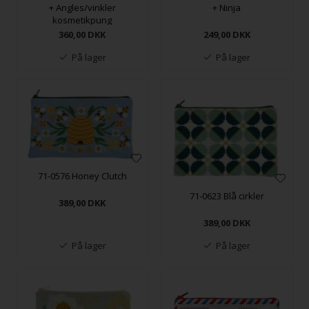
+ Angles/vinkler
+ Ninja
kosmetikpung
360,00
DKK
249,00
DKK
På lager
På lager
71-0576 Honey Clutch
71-0623 Blå cirkler
389,00
DKK
389,00
DKK
På lager
På lager