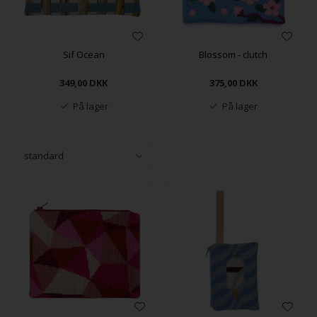
Sif Ocean
Blossom - clutch
349,00
DKK
375,00
DKK
På lager
På lager