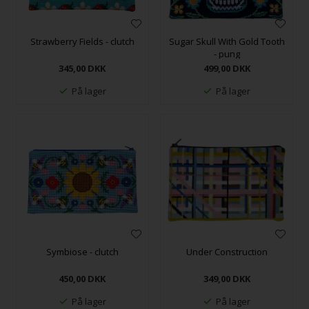
Strawberry Fields - clutch
Sugar Skull With Gold Tooth
- pung
345,00
DKK
499,00
DKK
På lager
På lager
Symbiose - clutch
Under Construction
450,00
DKK
349,00
DKK
På lager
På lager