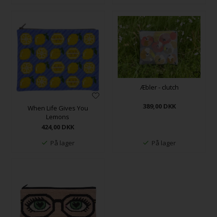
Æbler - clutch
389,00
DKK
When Life Gives You
Lemons
424,00
DKK
På lager
På lager