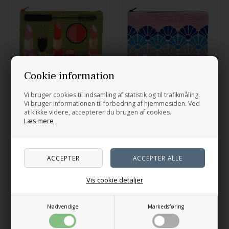
Cookie information
Kosmetikpung Make-Up
Mermaid - clutch
Vi bruger cookies til indsamling af statistik og til trafikmåling.
Vi bruger informationen til forbedring af hjemmesiden. Ved
at klikke videre, accepterer du brugen af cookies.
355,00
DKK
410,00
DKK
Læs mere
På lager
På lager
Vis cookie detaljer
Nødvendige
Markedsføring