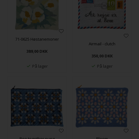
71-0625 Høstanemoner
Airmail - clutch
389,00
DKK
350,00
DKK
På lager
På lager
Bee together pung
Bloom