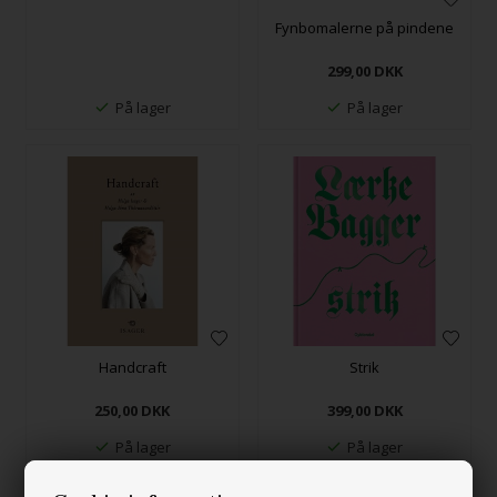
Fynbomalerne på pindene
299,00
DKK
På lager
På lager
Handcraft
Strik
250,00
DKK
399,00
DKK
På lager
På lager