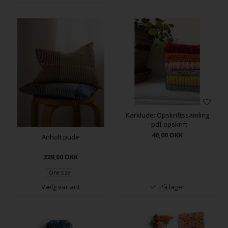
Karklude: Opskriftssamling
- pdf opskrift
40,00
DKK
Anholt pude
229,00
DKK
One size
Vælg variant
På lager