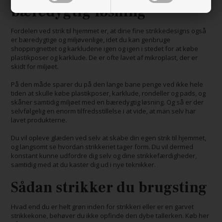
bæredygtig løsning
Fordelen ved strik til hjemmet er, at dine fine strikkedesigns også
er bæredygtige og miljøvenlige, idet du kan genbruge
shoppingnettet og karkludene igen og igen i stedet for at købe
plastikposer og karklude. De er ofte lavet af mikroplast, der er
skidt for miljøet.
På den måde sparer du på den lange bane penge ved ikke hele
tiden at skulle købe plastikposer, karklude, rondeller og pads, og
skåner samtidig miljøet med en bæredygtig løsning. Og så er der
selvfølgelig en enorm tilfredsstillelse i at vide, at man selv har
lavet produkterne.
Du vil opleve glæden ved selv at skabe din egen strik til hjemmet,
og langsomt se hvordan strikkeriet tager form. Du vil dermed
konstant kunne udfordre dig selv og dine strikkefærdigheder,
samtidig med at du kaster dig ud i nye teknikker.
Sådan strikker du brugsting
Hvad end du er helt grøn inden for strikkeri eller er en garvet
strikkekone, behøver du ikke opfinde den dybe tallerken. Køb her