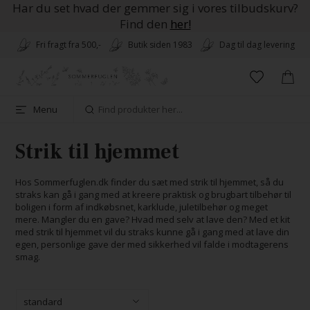
Har du set hvad der gemmer sig i vores tilbudskurv?
Find den
her!
Fri fragt fra 500,-
Butik siden 1983
Dag til dag levering
Menu
Strik til hjemmet
Hos Sommerfuglen.dk finder du sæt med strik til hjemmet, så du
straks kan gå i gang med at kreere praktisk og brugbart tilbehør til
boligen i form af indkøbsnet, karklude, juletilbehør og meget
mere. Mangler du en gave? Hvad med selv at lave den? Med et kit
med strik til hjemmet vil du straks kunne gå i gang med at lave din
egen, personlige gave der med sikkerhed vil falde i modtagerens
smag.