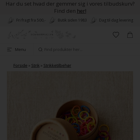
Har du set hvad der gemmer sig i vores tilbudskurv?
Find den
her!
Fri fragt fra 500,-
Butik siden 1983
Dag til dag levering
Menu
Forside
»
Strik
»
Strikketilbehør