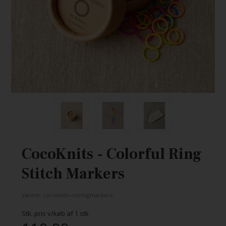
CocoKnits - Colorful Ring
Stitch Markers
Varenr.
cocoknits-colringmarkers
Stk. pris v/køb af
1
stk