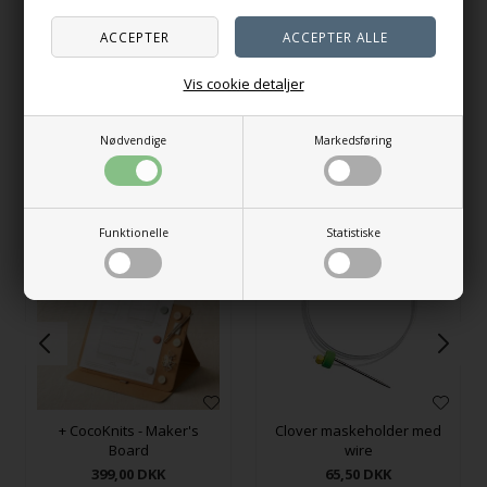
CocoKnits - Small Colorful
CocoKnits - Jumbo Ring
Ring Stitch Markers
Stitch Markers
110,00
DKK
110,00
DKK
Vis cookie detaljer
På lager
På lager
Nødvendige
Markedsføring
Andre købte også
Funktionelle
Statistiske
+ CocoKnits - Maker's
Clover maskeholder med
Board
wire
399,00
DKK
65,50
DKK