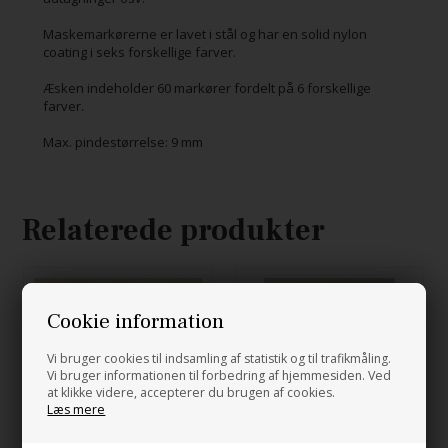
Maskemarkørerne er lavet i stål og har en solid nylon
coating i seks forskellige farver.
Æsken indeholder 60 markører fordelt på 6 forskellige
farver.
Max. pindestørrelse: 9 mm
Relaterede produkter
Cookie information
Vi bruger cookies til indsamling af statistik og til trafikmåling.
Vi bruger informationen til forbedring af hjemmesiden. Ved
at klikke videre, accepterer du brugen af cookies.
Læs mere