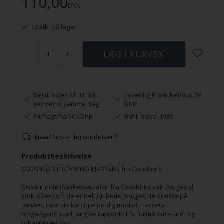
110,00
DKK
10 stk. på lager
-
+
Bestil inden kl. 15, så
Levering til pakkeboks 39
sender vi samme dag
DKK
Fri fragt fra 500 DKK
Butik siden 1983
Hvad koster forsendelsen?
Produktbeskrivelse
COLORED STITCH RING MARKERS fra CocoKnits
Disse runde maskemarkører fra CocoKnits kan bruges til
strik. Eftersom de er helt lukkede, bruges de direkte på
pinden, hvor de kan hjælpe dig med at markere
omgangens start, angive rapport til fx hulmønstre, ind- og
udtagninger osv.