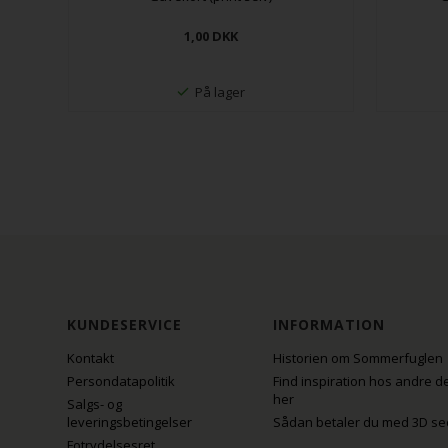
1,00
DKK
På lager
KUNDESERVICE
INFORMATION
Kontakt
Historien om Sommerfuglen
Persondatapolitik
Find inspiration hos andre d
her
Salgs- og
leveringsbetingelser
Sådan betaler du med 3D se
Fotrydelsesret