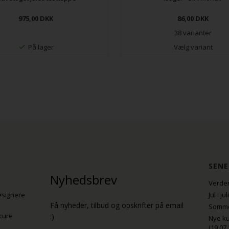
975,00
DKK
86,00
DKK
38 varianter
På lager
Vælg variant
SENE
Nyhedsbrev
Verden
esignere
Jul i j
Få nyheder, tilbud og opskrifter på email
Sommer
cure
:)
Nye ku
(19.07.