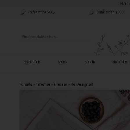
Har 
Fri fragt fra 500,-
Butik siden 1983
NYHEDER
GARN
STRIK
BRODERI
Forside
»
Tilbehør
»
Firmaer
»
Re:Designed