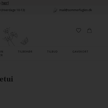
n
her!
0 (Hverdage 10-13)
mail@sommerfuglen.dk
ON
TILBEHØR
TILBUD
GAVEKORT
ER
etui