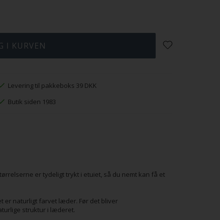
Levering til pakkeboks 39 DKK
Butik siden 1983
ørrelserne er tydeligt trykt i etuiet, så du nemt kan få et
 er naturligt farvet læder. Før det bliver
turlige struktur i læderet.