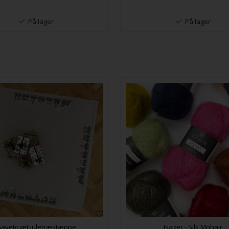
På lager
På lager
avetoget juletræstæppe
Isager - Silk Mohair