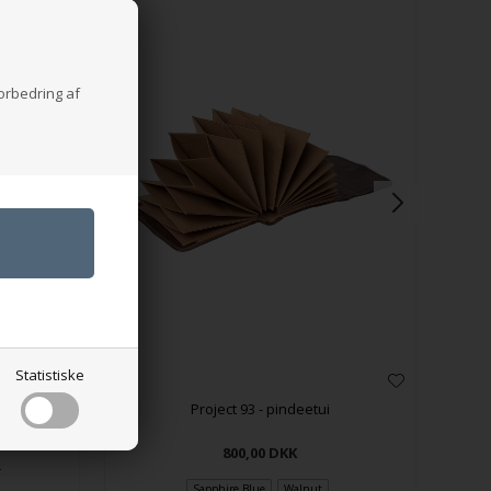
forbedring af
Statistiske
Project 93 - pindeetui
800,00
DKK
Sapphire Blue
Walnut