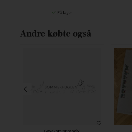
På lager
Andre købte også
Gavekort (print selv)
G