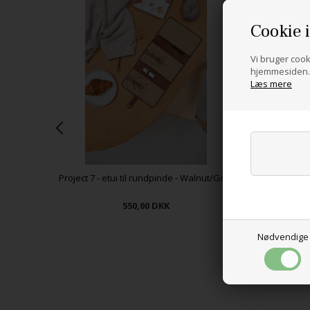
Cookie 
Vi bruger cooki
hjemmesiden. 
Læs mere
Project 7 - etui til rundpinde - Walnut/Gold
550,00
DKK
Nødvendige