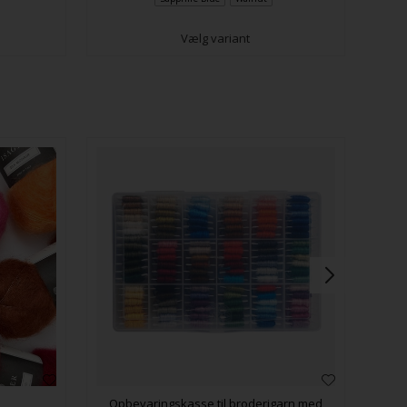
Vælg variant
Opbevaringskasse til broderigarn med