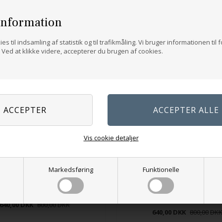
information
es til indsamling af statistik og til trafikmåling. Vi bruger informationen til 
Ved at klikke videre, accepterer du brugen af cookies.
Vis cookie detaljer
Markedsføring
Funktionelle
+ Project 93 - pindeetui
+ Project 93 - pindeetui
640,00
DKK
800,00
640,00
DKK
800,00