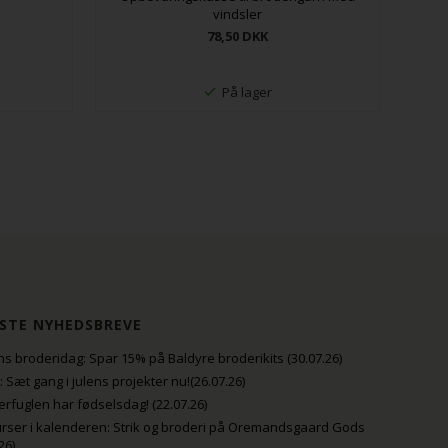
vindsler
78,50
DKK
På lager
STE NYHEDSBREVE
s broderidag: Spar 15% på Baldyre broderikits (30.07.26)
uli: Sæt gang i julens projekter nu!(26.07.26)
fuglen har fødselsdag! (22.07.26)
rser i kalenderen: Strik og broderi på Oremandsgaard Gods
26)