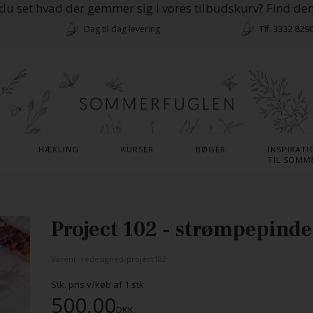
du set hvad der gemmer sig i vores tilbudskurv? Find de
Dag til dag levering
Tlf. 3332 829
HÆKLING
KURSER
BØGER
INSPIRATI
TIL SOMM
Project 102 - strømpepinde
Varenr.
redesigned-project102
Stk. pris v/køb af
1
stk
500,00
DKK