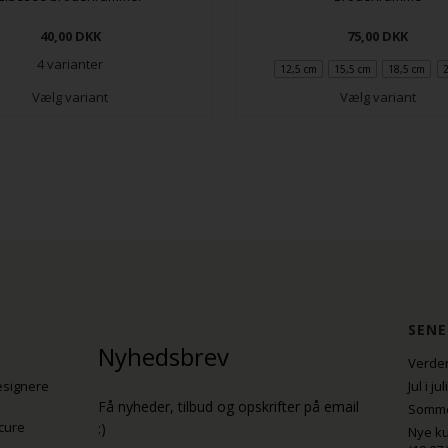
40,00
DKK
75,00
DKK
4 varianter
12,5 cm
15,5 cm
18,5 cm
Vælg variant
Vælg variant
SENE
Nyhedsbrev
Verden
esignere
Jul i j
Få nyheder, tilbud og opskrifter på email
Sommer
cure
:)
Nye ku