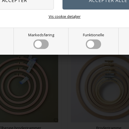
24,00
DKK
Vælg variant
På lager
Vis cookie detaljer
Markedsføring
Funktionelle
Elbesee broderirammer
Broderiramme