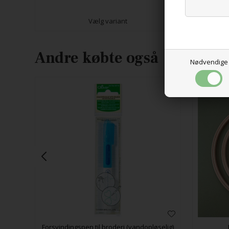
Vælg variant
Andre købte også
Nødvendige
Forsvindingspen til broderi (vandopløselig)