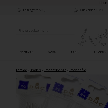
Har 
Fri fragt fra 500,-
Butik siden 1983
NYHEDER
GARN
STRIK
BRODERI
Forside
»
Broderi
»
Broderitilbehør
»
Broderinåle