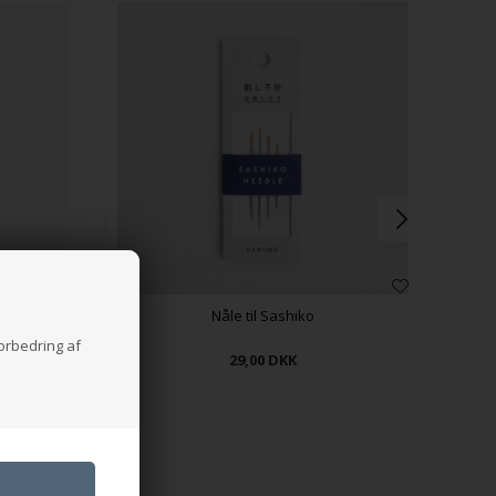
Nåle til Sashiko
forbedring af
29,00
DKK
ørrelser