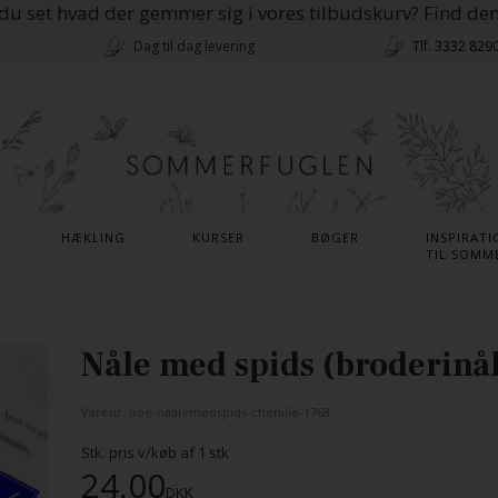
du set hvad der gemmer sig i vores tilbudskurv? Find de
Dag til dag levering
Tlf. 3332 829
HÆKLING
KURSER
BØGER
INSPIRATI
TIL SOMM
Nåle med spids (broderinå
Varenr.
ooe-naalemedspids-chenille-1768
Stk. pris v/køb af
1
stk
24,00
DKK