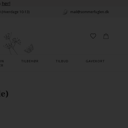
n
her!
0 (Hverdage 10-13)
mail@sommerfuglen.dk
ON
TILBEHØR
TILBUD
GAVEKORT
ER
le)