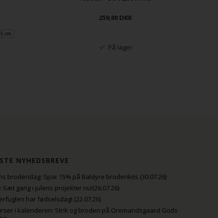
259,00
DKK
25 cm
På lager
STE NYHEDSBREVE
s broderidag: Spar 15% på Baldyre broderikits (30.07.26)
uli: Sæt gang i julens projekter nu!(26.07.26)
fuglen har fødselsdag! (22.07.26)
rser i kalenderen: Strik og broderi på Oremandsgaard Gods