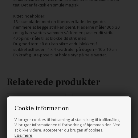
tæt. Det er faktisk en smule magisk!
Kittet indeholder:
18 skumplader med en fiberoverflade der gør det
nemmere at lægge strikken pænt. Pladerne måler 30 x 30
cm og kan sættes sammen så formen passer dit strik.
40 t-pins - nåle til at blokke dit strik med
Dug med tern så du kan sikre at du blokker jf.
strikkefastheden. 4 x 4 kvadrater på dugen = 10 x 10 cm
En kraftig jute-pose til at holde styr på hele sættet.
Relaterede produkter
NYHED
Cookie information
Vi bruger cookies til indsamling af statistik og til trafikmåling.
Vi bruger informationen til forbedring af hjemmesiden. Ved
at klikke videre, accepterer du brugen af cookies.
Læs mere