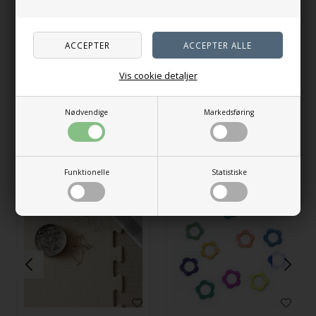
KnitPro Knit Blockers
+ CocoKnits - Maker's
Board
265,00
DKK
399,00
DKK
Vis cookie detaljer
Vælg variant
På lager
Nødvendige
Markedsføring
Andre købte også
Funktionelle
Statistiske