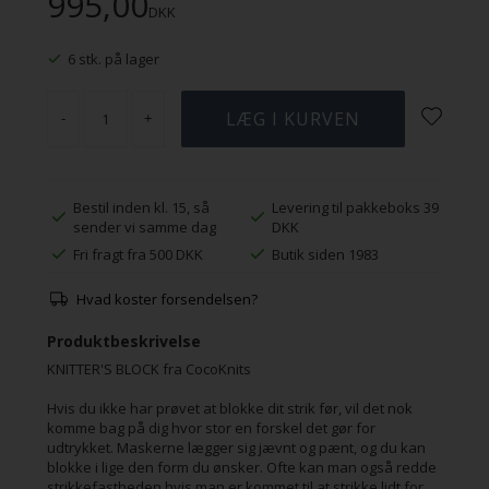
995,00
DKK
6 stk. på lager
-
+
Bestil inden kl. 15, så
Levering til pakkeboks 39
sender vi samme dag
DKK
Fri fragt fra 500 DKK
Butik siden 1983
Hvad koster forsendelsen?
Produktbeskrivelse
KNITTER'S BLOCK fra CocoKnits
Hvis du ikke har prøvet at blokke dit strik før, vil det nok
komme bag på dig hvor stor en forskel det gør for
udtrykket. Maskerne lægger sig jævnt og pænt, og du kan
blokke i lige den form du ønsker. Ofte kan man også redde
strikkefastheden hvis man er kommet til at strikke lidt for