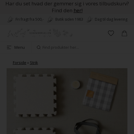
Har du set hvad der gemmer sig i vores tilbudskurv?
Find den
her!
Fri fragt fra 500,-
Butik siden 1983
Dag til dag levering
Menu
Forside
»
Strik