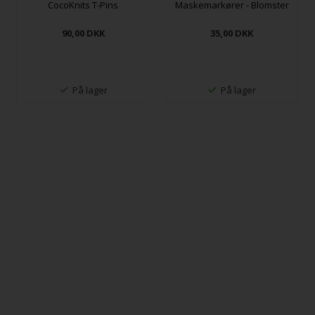
CocoKnits T-Pins
Maskemarkører - Blomster
90,00
DKK
35,00
DKK
På lager
På lager