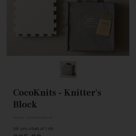
CocoKnits - Knitter's
Block
Varenr.
ck-knittersblock
Stk. pris v/køb af
1
stk