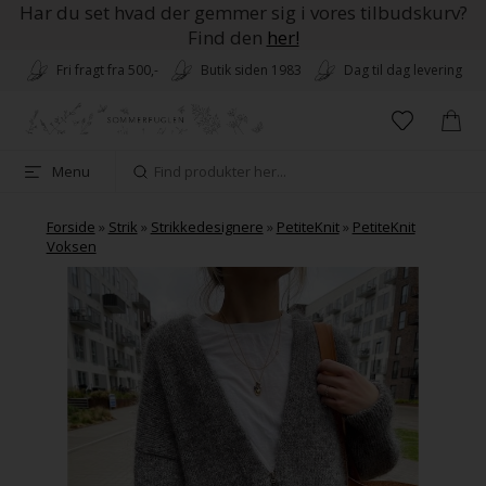
Har du set hvad der gemmer sig i vores tilbudskurv?
Find den
her!
Fri fragt fra 500,-
Butik siden 1983
Dag til dag levering
Menu
Forside
»
Strik
»
Strikkedesignere
»
PetiteKnit
»
PetiteKnit
Voksen