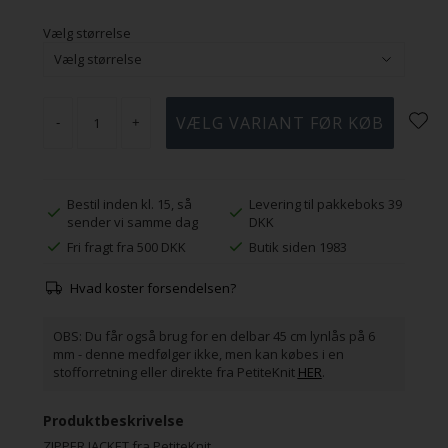
Vælg størrelse
-
+
Bestil inden kl. 15, så
Levering til pakkeboks 39
sender vi samme dag
DKK
Fri fragt fra 500 DKK
Butik siden 1983
Hvad koster forsendelsen?
OBS: Du får også brug for en delbar 45 cm lynlås på 6
mm - denne medfølger ikke, men kan købes i en
stofforretning eller direkte fra PetiteKnit
HER
.
Produktbeskrivelse
ZIPPER JACKET fra PetiteKnit