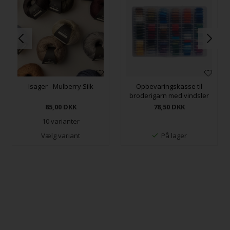
Isager - Mulberry Silk
Opbevaringskasse til
broderigarn med vindsler
85,00
DKK
78,50
DKK
10 varianter
Vælg variant
På lager