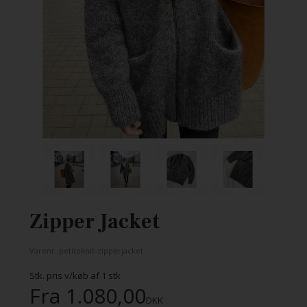
Zipper Jacket
Varenr.
petiteknit-zipperjacket
Stk. pris v/køb af
1
stk
Fra
1.080,00
DKK