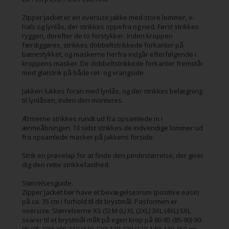
Zipper Jacket er en oversize jakke med store lommer, v-
hals og lynlås, der strikkes oppefra og ned. Først strikkes
ryggen, derefter de to forstykker. Inden kroppen
færdiggøres, strikkes dobbeltstrikkede forkanter på
bærestykket, og maskerne herfra indgår efterfølgende i
kroppens masker. De dobbeltstrikkede forkanter fremstår
med glatstrik på både ret- og vrangside.
Jakken lukkes foran med lynlås, og der strikkes belægning
til lynlåsen, inden den monteres.
Ærmerne strikkes rundt ud fra opsamlede m i
ærmeåbningen. Til sidst strikkes de indvendige lommer ud
fra opsamlede masker på jakkens forside.
Strik en prøvelap for at finde den pindestørrelse, der giver
dig den rette strikkefasthed.
Størrelsesguide:
Zipper Jacket bør have et bevægelsesrum (positive ease)
på ca. 35 cm i forhold til dit brystmål. Pasformen er
oversize. Størrelserne XS (S) M (L) XL (2XL) 3XL (4XL) 5XL
svarer til et brystmål målt på egen krop på 80-85 (85-90) 90-