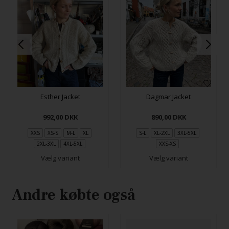
Esther Jacket
Dagmar Jacket
992,00
DKK
890,00
DKK
XXS
XS-S
M-L
XL
S-L
XL-2XL
3XL-5XL
2XL-3XL
4XL-5XL
XXS-XS
Vælg variant
Vælg variant
Andre købte også