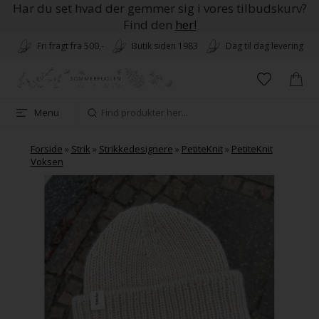
Har du set hvad der gemmer sig i vores tilbudskurv?
Find den
her!
Fri fragt fra 500,-
Butik siden 1983
Dag til dag levering
Menu
Forside
»
Strik
»
Strikkedesignere
»
PetiteKnit
»
PetiteKnit
Voksen