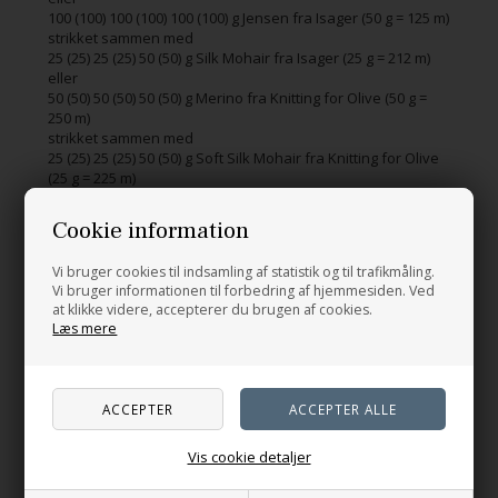
100 (100) 100 (100) 100 (100) g Jensen fra Isager (50 g = 125 m)
strikket sammen med
25 (25) 25 (25) 50 (50) g Silk Mohair fra Isager (25 g = 212 m)
eller
50 (50) 50 (50) 50 (50) g Merino fra Knitting for Olive (50 g =
250 m)
strikket sammen med
25 (25) 25 (25) 50 (50) g Soft Silk Mohair fra Knitting for Olive
(25 g = 225 m)
Sværhedsgrad: 2 af 5
Cookie information
Vi bruger cookies til indsamling af statistik og til trafikmåling.
Vi bruger informationen til forbedring af hjemmesiden. Ved
Relaterede produkter
at klikke videre, accepterer du brugen af cookies.
Læs mere
Vis cookie detaljer