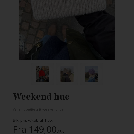
Weekend hue
Varenr.
petiteknit-weekendhue
Stk. pris v/køb af
1
stk
Fra
149,00
DKK