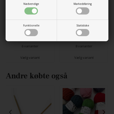
Nødvendige
Markedsføring
Funktionelle
Statistiske
Oslo hue
Hipsterhuen
149,00
DKK
43,00
DKK
6 varianter
8 varianter
Vælg variant
Vælg variant
Andre købte også