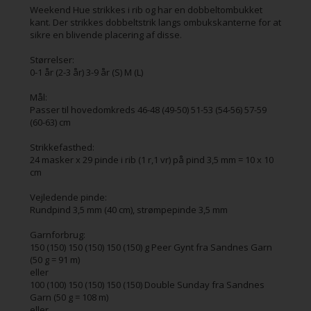
Weekend Hue strikkes i rib og har en dobbeltombukket
kant. Der strikkes dobbeltstrik langs ombukskanterne for at
sikre en blivende placering af disse.
Størrelser:
0-1 år (2-3 år) 3-9 år (S) M (L)
Mål:
Passer til hovedomkreds 46-48 (49-50) 51-53 (54-56) 57-59
(60-63) cm
Strikkefasthed:
24 masker x 29 pinde i rib (1 r,1 vr) på pind 3,5 mm = 10 x 10
cm
Vejledende pinde:
Rundpind 3,5 mm (40 cm), strømpepinde 3,5 mm
Garnforbrug:
150 (150) 150 (150) 150 (150) g Peer Gynt fra Sandnes Garn
(50 g = 91 m)
eller
100 (100) 150 (150) 150 (150) Double Sunday fra Sandnes
Garn (50 g = 108 m)
eller