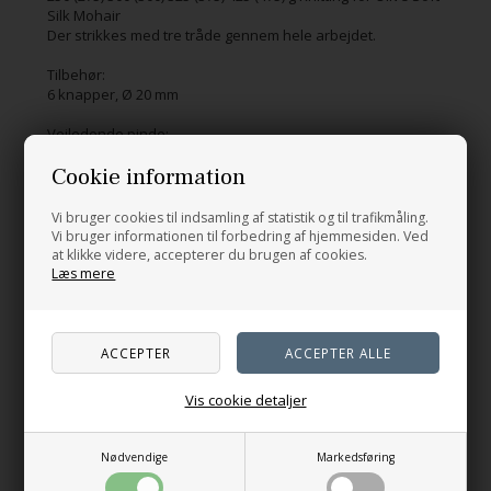
Silk Mohair
Der strikkes med tre tråde gennem hele arbejdet.
Tilbehør:
6 knapper, Ø 20 mm
Vejledende pinde:
Rundpind 80 cm, 4 og 5,5 mm og strømpepinde 4 og 5,5 mm
Cookie information
samt hjælpe- rundpind 80 cm 4 mm
Strikkefasthed:
Vi bruger cookies til indsamling af statistik og til trafikmåling.
15,5 m x 23 rækker på pind 5,5 mm I strukturmønster (efter
Vi bruger informationen til forbedring af hjemmesiden. Ved
vask og blok)
at klikke videre, accepterer du brugen af cookies.
Læs mere
Relaterede produkter
Vis cookie detaljer
Nødvendige
Markedsføring