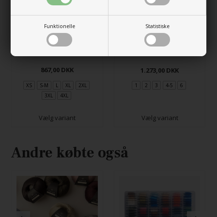
Funktionelle
Statistiske
Olive Cardigan
Charles Grey Cardigan
867,00
DKK
1.273,00
DKK
XS
S-M
L
XL
2XL
1
2
3
4-5
6
3XL
4XL
Vælg variant
Vælg variant
Andre købte også