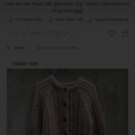
Har du set hvad der gemmer sig i vores tilbudskurv?
Find den
her!
Fri fragt fra 500,-
Butik siden 1983
Dag til dag levering
Menu
Forside
»
Strik