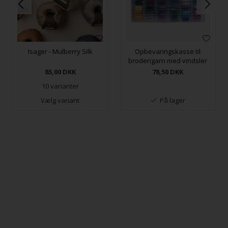
Isager - Mulberry Silk
Opbevaringskasse til
broderigarn med vindsler
85,00
DKK
78,50
DKK
10 varianter
Vælg variant
På lager