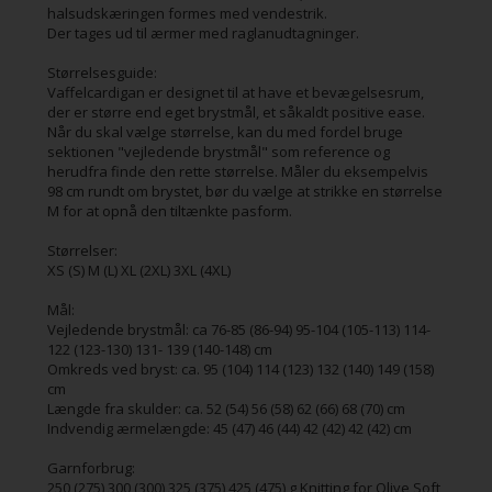
halsudskæringen formes med vendestrik.
Der tages ud til ærmer med raglanudtagninger.
Størrelsesguide:
Vaffelcardigan er designet til at have et bevægelsesrum,
der er større end eget brystmål, et såkaldt positive ease.
Når du skal vælge størrelse, kan du med fordel bruge
sektionen "vejledende brystmål" som reference og
herudfra finde den rette størrelse. Måler du eksempelvis
98 cm rundt om brystet, bør du vælge at strikke en størrelse
M for at opnå den tiltænkte pasform.
Størrelser:
XS (S) M (L) XL (2XL) 3XL (4XL)
Mål:
Vejledende brystmål: ca 76-85 (86-94) 95-104 (105-113) 114-
122 (123-130) 131- 139 (140-148) cm
Omkreds ved bryst: ca. 95 (104) 114 (123) 132 (140) 149 (158)
cm
Længde fra skulder: ca. 52 (54) 56 (58) 62 (66) 68 (70) cm
Indvendig ærmelængde: 45 (47) 46 (44) 42 (42) 42 (42) cm
Garnforbrug:
250 (275) 300 (300) 325 (375) 425 (475) g Knitting for Olive Soft