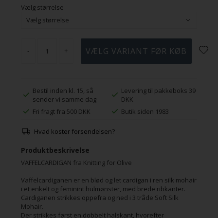
Vælg størrelse
-
+
Bestil inden kl. 15, så
Levering til pakkeboks 39
sender vi samme dag
DKK
Fri fragt fra 500 DKK
Butik siden 1983
Hvad koster forsendelsen?
Produktbeskrivelse
VAFFELCARDIGAN fra Knitting for Olive
Vaffelcardiganen er en blød og let cardigan i ren silk mohair
i et enkelt og feminint hulmønster, med brede ribkanter.
Cardiganen strikkes oppefra og ned i 3 tråde Soft Silk
Mohair.
Der strikkes først en dobbelt halskant, hvorefter