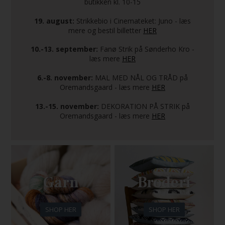
butikken kl. 10-15
19. august:
Strikkebio i Cinemateket: Juno - læs
mere og bestil billetter
HER
10.-13. september:
Fanø Strik på Sønderho Kro -
læs mere
HER
6.-8. november:
MAL MED NÅL OG TRÅD på
Oremandsgaard - læs mere
HER
13.-15. november:
DEKORATION PÅ STRIK på
Oremandsgaard - læs mere
HER
Garn
Broderi
SHOP HER
SHOP HER