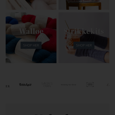
Walløe
Strikkekits
SHOP HER
SHOP HER