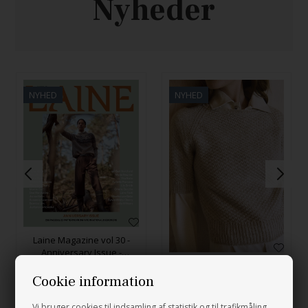
Nyheder
NYHED
NYHED
Laine Magazine vol 30 -
Anniversary Issue -
FORUDBESTILLING
Pearl Tee
250,00
DKK
Cookie information
654,00
DKK
Vi bruger cookies til indsamling af statistik og til trafikmåling.