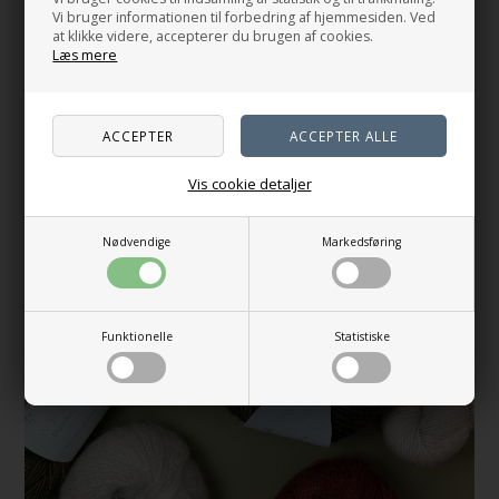
S
M-L
XL-2XL
3XL
Vi bruger informationen til forbedring af hjemmesiden. Ved
at klikke videre, accepterer du brugen af cookies.
På lager
Vælg variant
Læs mere
Vis cookie detaljer
Nødvendige
Markedsføring
Funktionelle
Statistiske