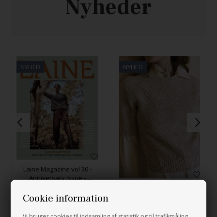
Nyheder
NYHED
NYHED
Laine Magazine vol 30 -
Anniversary Issue -
FORUDBESTILLING
Pearl Tee
250,00
DKK
Cookie information
654,00
DKK
Vi bruger cookies til indsamling af statistik og til trafikmåling.