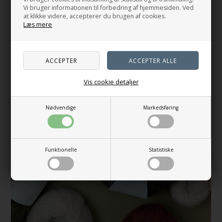
S
M-L
XL-2XL
3XL
Vi bruger informationen til forbedring af hjemmesiden. Ved
at klikke videre, accepterer du brugen af cookies.
På lager
Vælg variant
Læs mere
Vis cookie detaljer
Nødvendige
Markedsføring
Funktionelle
Statistiske