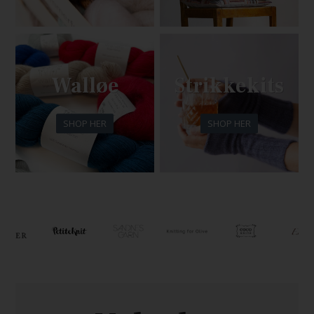
Walløe
Strikkekits
SHOP HER
SHOP HER