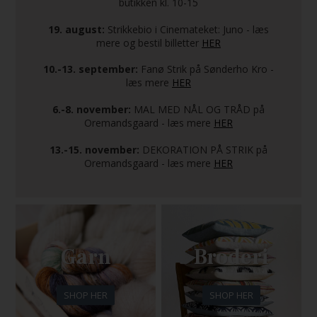
butikken kl. 10-15
19. august:
Strikkebio i Cinemateket: Juno - læs
mere og bestil billetter
HER
10.-13. september:
Fanø Strik på Sønderho Kro -
læs mere
HER
6.-8. november:
MAL MED NÅL OG TRÅD på
Oremandsgaard - læs mere
HER
13.-15. november:
DEKORATION PÅ STRIK på
Oremandsgaard - læs mere
HER
Garn
Broderi
SHOP HER
SHOP HER