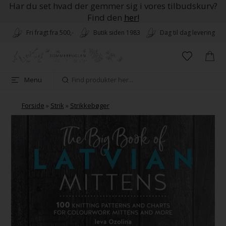
Har du set hvad der gemmer sig i vores tilbudskurv?
Find den
her!
Fri fragt fra 500,-
Butik siden 1983
Dag til dag levering
Menu
Forside
»
Strik
»
Strikkebøger