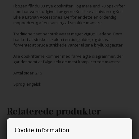
I bogen får du 33 nye opskrifter i, og mere end 70 opskrifter
som har været udgivet i bøgerne Knit Like a Latvian og Knit
Like a Latvian Accessories. Derfor er dette en ordentlig
moppedreng af en samling af smukke mønstre.
Traditionelt set har strik været meget vigtigt i Letland. Børn
har lært at strikke i skolen i en tidlig alder, og det var
forventet at brude strikkede vanter til sine bryllupsgæster.
Alle opskrifterne kommer med farvelagte diagrammer, der
gør det nemt at følge selv de mest komplicerede mønstre.
Antal sider: 216
Sprog: engelsk
Relaterede produkter
Cookie information