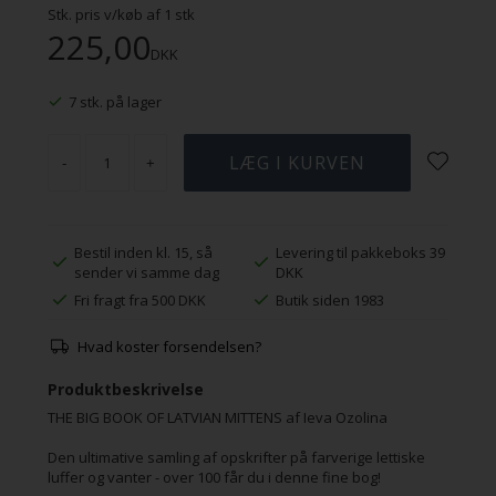
Stk. pris v/køb af
1
stk
225,00
DKK
7 stk. på lager
-
+
Bestil inden kl. 15, så
Levering til pakkeboks 39
sender vi samme dag
DKK
Fri fragt fra 500 DKK
Butik siden 1983
Hvad koster forsendelsen?
Produktbeskrivelse
THE BIG BOOK OF LATVIAN MITTENS af Ieva Ozolina
Den ultimative samling af opskrifter på farverige lettiske
luffer og vanter - over 100 får du i denne fine bog!