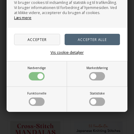
Vi bruger cookies til indsamling af statistik og til trafikmåling.
Vi bruger informationen til forbedring af hjemmesiden. Ved
at klikke videre, accepterer du brugen af cookies.
Læs mere
Vis cookie detaljer
Kindred Knits: Patterns
+ The Sock Project
from My Estonian Family
Archives
339,00
DKK
Nødvendige
Markedsføring
222,00
DKK
På lager
På lager
Funktionelle
Statistiske
Andre købte også