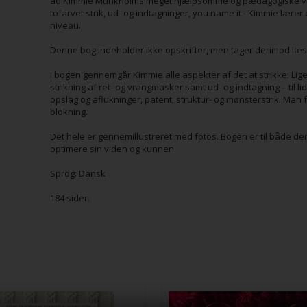
ad Kimmie Munkholms meget hjælpsomme og pædagogiske video
tofarvet strik, ud- og indtagninger, you name it - Kimmie lærer 
niveau.
Denne bog indeholder ikke opskrifter, men tager derimod læs
I bogen gennemgår Kimmie alle aspekter af det at strikke: Lig
strikning af ret- og vrangmasker samt ud- og indtagning – til l
opslag og aflukninger, patent, struktur- og mønsterstrik. Man få
blokning.
Det hele er gennemillustreret med fotos. Bogen er til både den
optimere sin viden og kunnen.
Sprog: Dansk
184 sider.