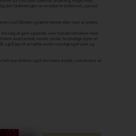
er på YouTube. Italiensk aflukning, magic-loop,
dig det! Strikkebogen er en bibel til strikkeren, uanset
eren ved hånden og lærer hende eller ham at strikke.
e fra valg af garn og pinde, over basale teknikker med
idt mere avancerede vende- pinde, forskellige typer af
r også tips til at hæfte ender usynligt og til vask og
 helt nye strikker og til den mere øvede, som ønsker at