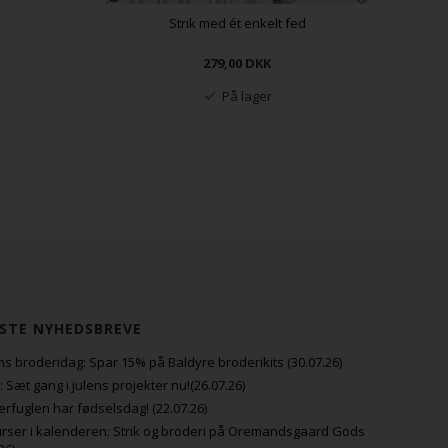
Strik med ét enkelt fed
279,00
DKK
På lager
STE NYHEDSBREVE
s broderidag: Spar 15% på Baldyre broderikits (30.07.26)
uli: Sæt gang i julens projekter nu!(26.07.26)
fuglen har fødselsdag! (22.07.26)
rser i kalenderen: Strik og broderi på Oremandsgaard Gods