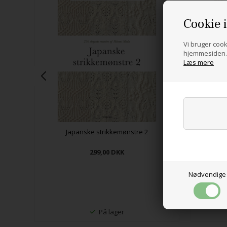
Cookie 
Vi bruger cooki
hjemmesiden. 
Læs mere
Japanske strikkemønstre 2
299,00
DKK
Nødvendige
På lager