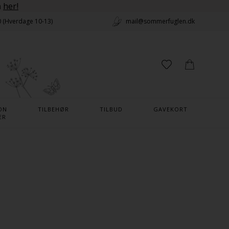
n
her!
0 (Hverdage 10-13)
mail@sommerfuglen.dk
ON
TILBEHØR
TILBUD
GAVEKORT
ER