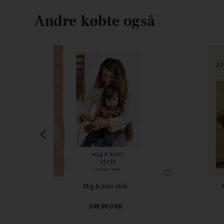
Andre købte også
t
Mig & mini strik
349,00
DKK