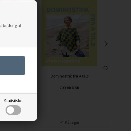
forbedring af
Dominostrik fra A til Z
299,00
DKK
Statistiske
På lager