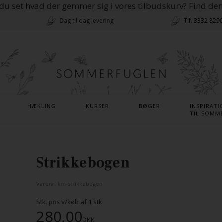
du set hvad der gemmer sig i vores tilbudskurv? Find de
Dag til dag levering
Tlf. 3332 829
HÆKLING
KURSER
BØGER
INSPIRATI
TIL SOMM
Strikkebogen
Varenr.
km-strikkebogen
Stk. pris v/køb af
1
stk
280,00
DKK