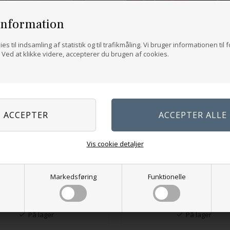
information
es til indsamling af statistik og til trafikmåling. Vi bruger informationen til 
Ved at klikke videre, accepterer du brugen af cookies.
Japanske strikkemønstre
Vis cookie detaljer
299,00
DKK
Markedsføring
Funktionelle
Strik 3 - Forudbestilling
399,00
DKK
På lager
På lager