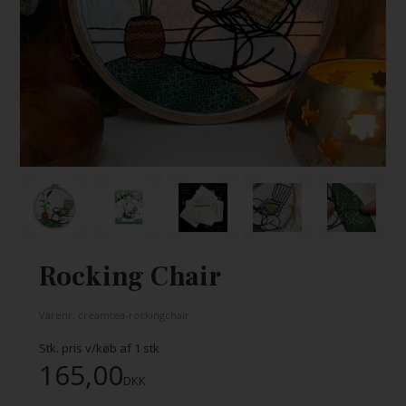
Rocking Chair
Varenr.
creamtea-rockingchair
Stk. pris v/køb af
1
stk
165,00
DKK