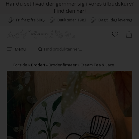
Har du set hvad der gemmer sig i vores tilbudskurv?
Find den
her!
Fri fragt fra 500,-
Butik siden 1983
Dag til dag levering
Menu
Forside
»
Broderi
»
Broderifirmaer
»
Cream Tea & Lace