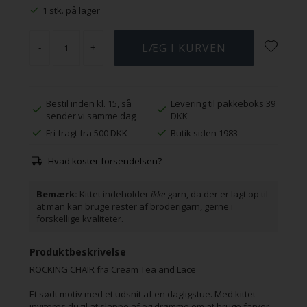
1 stk. på lager
-
+
Bestil inden kl. 15, så
Levering til pakkeboks 39
sender vi samme dag
DKK
Fri fragt fra 500 DKK
Butik siden 1983
Hvad koster forsendelsen?
Bemærk:
Kittet indeholder
ikke
garn, da der er lagt op til
at man kan bruge rester af broderigarn, gerne i
forskellige kvaliteter.
Produktbeskrivelse
ROCKING CHAIR fra Cream Tea and Lace
Et sødt motiv med et udsnit af en dagligstue. Med kittet
inviteres du til at slappe af og drømme om at bruge farver