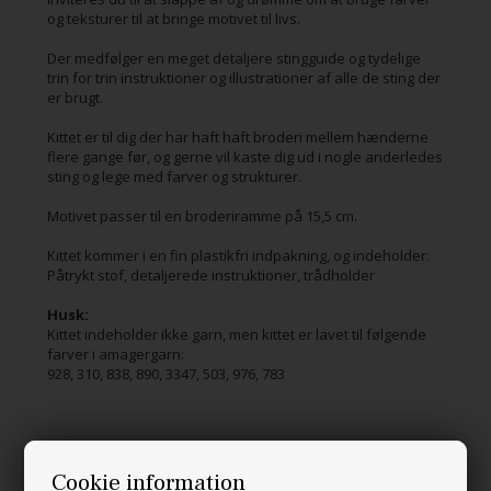
og teksturer til at bringe motivet til livs.
Der medfølger en meget detaljere stingguide og tydelige
trin for trin instruktioner og illustrationer af alle de sting der
er brugt.
Kittet er til dig der har haft haft broderi mellem hænderne
flere gange før, og gerne vil kaste dig ud i nogle anderledes
sting og lege med farver og strukturer.
Motivet passer til en broderiramme på 15,5 cm.
Kittet kommer i en fin plastikfri indpakning, og indeholder:
Påtrykt stof, detaljerede instruktioner, trådholder
Husk:
Kittet indeholder ikke garn, men kittet er lavet til følgende
farver i amagergarn:
928, 310, 838, 890, 3347, 503, 976, 783
Cookie information