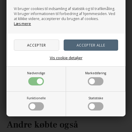
Relaterede produkter
Vi bruger cookies til indsamling af statistik og til trafikmåling.
Vi bruger informationen til forbedring af hjemmesiden. Ved
at klikke videre, accepterer du brugen af cookies.
Læs mere
Vis cookie detaljer
Nødvendige
Markedsføring
Cozy Bedroom
Playful Bath
165,00
DKK
165,00
DKK
Funktionelle
Statistiske
På lager
På lager
Andre købte også