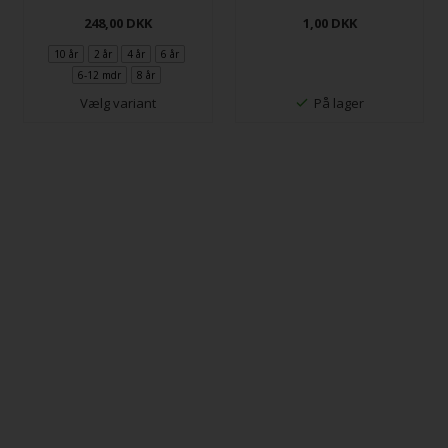
248,00
DKK
1,00
DKK
10 år
2 år
4 år
6 år
6-12 mdr
8 år
Vælg variant
På lager