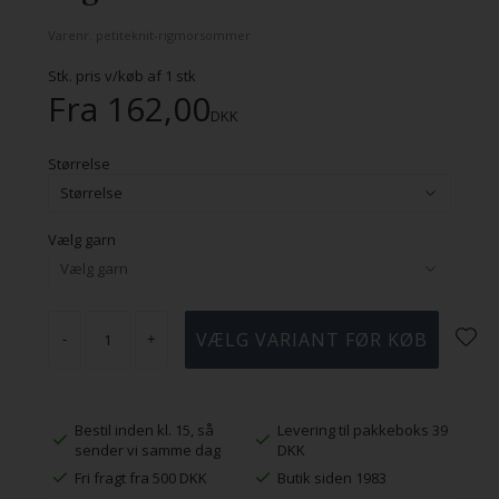
Varenr.
petiteknit-rigmorsommer
Stk. pris v/køb af
1
stk
Fra
162,00
DKK
Størrelse
Vælg garn
-
+
Bestil inden kl. 15, så
Levering til pakkeboks 39
sender vi samme dag
DKK
Fri fragt fra 500 DKK
Butik siden 1983