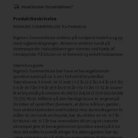
Hvad koster forsendelsen?
Produktbeskrivelse
RIGMORS SOMMERBLUSE fra PetiteKnit
Rigmors Sommerbluse strikkes på rundpind nedefra og op
med raglanindtagninger. Ærmerne strikkes rundt på
strømpepinde. Halsudskæringen dannes ved hjælp af
vendepinde. På blusen er et feminint og enkelt hulmønster.
Størrelsesguide:
Rigmors Sommerbluse bør have et bevægelsesrum
(positive ease) på ca. 5 cm i forhold til brystmålet.
Størrelserne 3-6 mdr. (6-12 mdr.) 1-2 år (2-3 år) 3-4 år (4-5 år)
5-6 år (6-7 år) 7-8 år (8-9 år) 9-10 år (10-11 år) 11-12 år svarer
til et brystmål på omtrent 45 (49) 53 (54) 56 (57) 59 (62) 64 (68)
72 (75) 78 cm. Målene på den færdige bluse er angivet på
forsiden af opskriften (bemærk, at disse mål kun gælder,
hvis strikkefastheden overholdes). Hvis du/modtageren fx
måler 62 cm rundt om brystet, bør du strikke en str. 6-7 år.
En bluse i str. 6-7 år har overvidden 68 cm og vil i nævnte
eksempel give et bevægelsesrum (positive ease) på 6 cm.
Hvis det målte brystmål afviger fra aldersguiden, bør du
være opmærksom på at tilpasse længderne til den person,