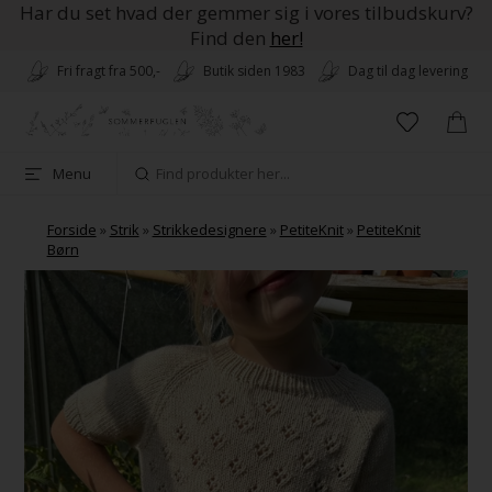
Har du set hvad der gemmer sig i vores tilbudskurv?
Find den
her!
Fri fragt fra 500,-
Butik siden 1983
Dag til dag levering
Menu
Forside
»
Strik
»
Strikkedesignere
»
PetiteKnit
»
PetiteKnit
Børn