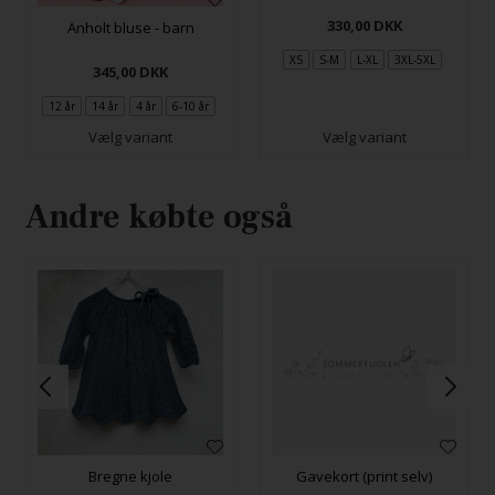
330,00
DKK
Anholt bluse - barn
XS
S-M
L-XL
3XL-5XL
345,00
DKK
12 år
14 år
4 år
6-10 år
Vælg variant
Vælg variant
Andre købte også
Bregne kjole
Gavekort (print selv)