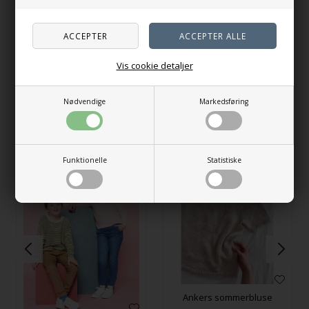
Sværhedsgrad: 4 af 5
Se klassifikationen af sværhedsgrad her.
Den beige Rigmors Sommerbluse er strikket i Duo fra
Vis cookie detaljer
Sandnes Garn i farven 3011 Mandelhvid.
Nødvendige
Markedsføring
Relaterede produkter
Funktionelle
Statistiske
Ankers sommerbluse