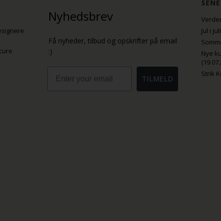
SENE
Nyhedsbrev
Verden
esignere
Jul i j
Få nyheder, tilbud og opskrifter på email
Sommer
cure
:)
Nye ku
(19.07.
Email
Strik 
TILMELD