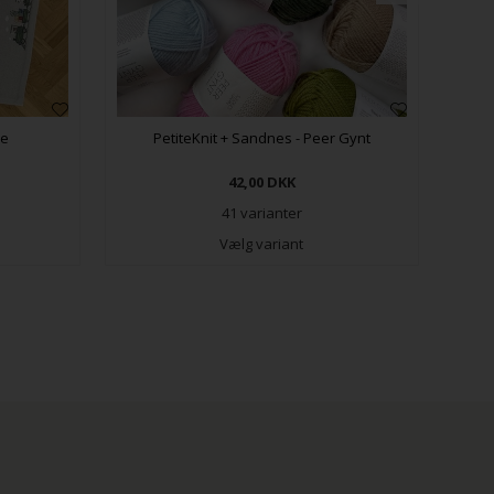
pe
PetiteKnit + Sandnes - Peer Gynt
42,00
DKK
41 varianter
Vælg variant