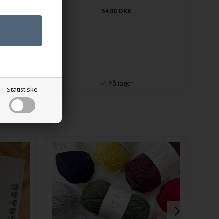
54,00
DKK
På lager
Statistiske