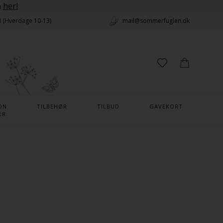
n
her!
0 (Hverdage 10-13)
mail@sommerfuglen.dk
ON
TILBEHØR
TILBUD
GAVEKORT
ER