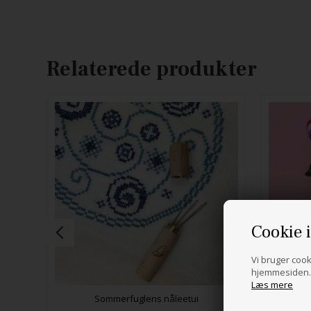
Relaterede produkter
Cookie 
Vi bruger cooki
hjemmesiden. 
Læs mere
Sommerfuglens nåleetui