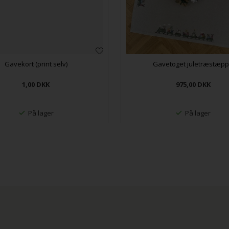
Gavekort (print selv)
Gavetoget juletræstæp
1,00
DKK
975,00
DKK
På lager
På lager