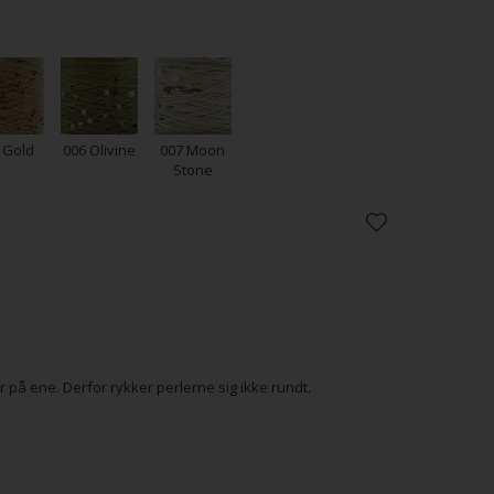
 Gold
006 Olivine
007 Moon
Stone
r på ene. Derfor rykker perlerne sig ikke rundt.