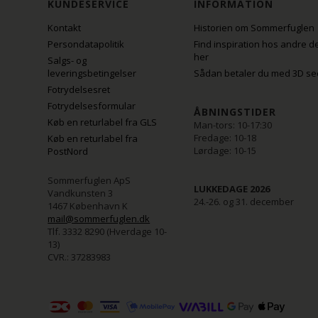
KUNDESERVICE
INFORMATION
Kontakt
Historien om Sommerfuglen
Persondatapolitik
Find inspiration hos andre d
her
Salgs- og
leveringsbetingelser
Sådan betaler du med 3D se
Fotrydelsesret
Fotrydelsesformular
ÅBNINGSTIDER
Køb en returlabel fra GLS
Man-tors: 10-17:30
Fredage: 10-18
Køb en returlabel fra
Lørdage: 10-15
PostNord
Sommerfuglen ApS
LUKKEDAGE 2026
Vandkunsten 3
24.-26. og 31. december
1467 København K
mail@sommerfuglen.dk
Tlf. 3332 8290 (Hverdage 10-
13)
CVR.: 37283983