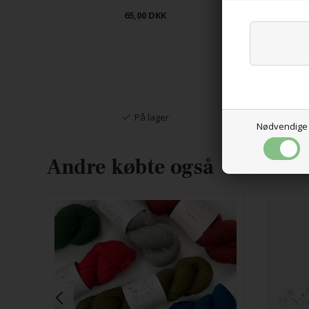
65,00
DKK
Blå
På lager
Nødvendige
Andre købte også