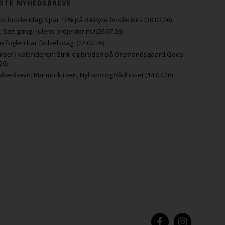
STE NYHEDSBREVE
s broderidag: Spar 15% på Baldyre broderikits (30.07.26)
uli: Sæt gang i julens projekter nu!(26.07.26)
fuglen har fødselsdag! (22.07.26)
rser i kalenderen: Strik og broderi på Oremandsgaard Gods
26)
København: Marmorkirken, Nyhavn og Rådhuset (14.07.26)