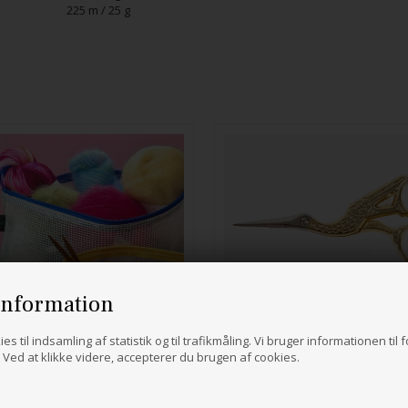
225 m / 25 g
information
Dmc Storkesaks
es til indsamling af statistik og til trafikmåling. Vi bruger informationen til 
Ved at klikke videre, accepterer du brugen af cookies.
142,00
DKK
Mesh Bag - med bund