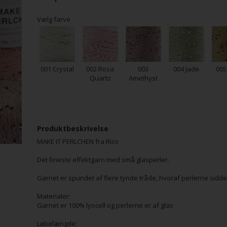
Vælg farve
001 Crystal
002 Rosa
003
004 Jade
005
Quartz
Amethyst
Produktbeskrivelse
MAKE IT PERLCHEN fra Rico
Det fineste effektgarn med små glasperler.
Garnet er spundet af flere tynde tråde, hvoraf perlerne sidde
Materialer:
Garnet er 100% lyocell og perlerne er af glas
Løbelængde: