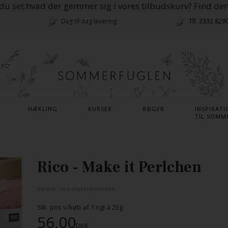
du set hvad der gemmer sig i vores tilbudskurv? Find de
Dag til dag levering
Tlf. 3332 829
HÆKLING
KURSER
BØGER
INSPIRATI
TIL SOMM
Rico - Make it Perlchen
Varenr.
rico-makeitperlchen
Stk. pris v/køb af
1
ngl á 25g
56,00
DKK