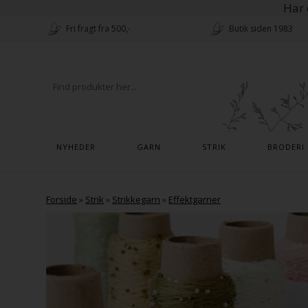
Har 
Fri fragt fra 500,-
Butik siden 1983
NYHEDER
GARN
STRIK
BRODERI
Forside
»
Strik
»
Strikkegarn
»
Effektgarner