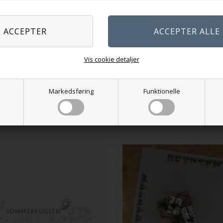
60,00
DKK
: 23 x 32 cm
Gul: 19 x 25,5 cm
Vis cookie detaljer
Vælg variant
På lager
Markedsføring
Funktionelle