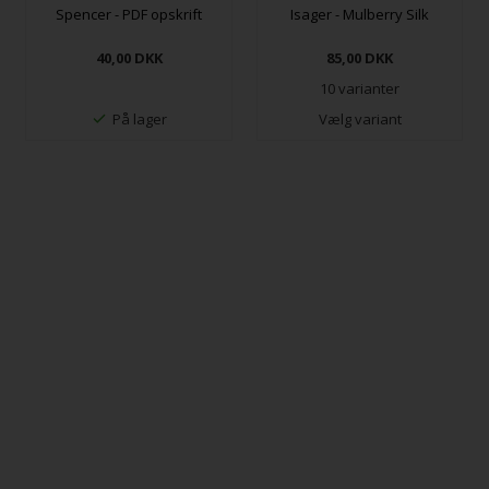
Spencer - PDF opskrift
Isager - Mulberry Silk
40,00
DKK
85,00
DKK
10 varianter
På lager
Vælg variant