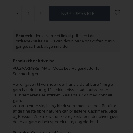
-
+
Bemærk:
der vil være et link til pdf filen i din
ordrebekræftelse. Du kan downloade opskriften max 5
gange, så husk at gemme den.
Produktbeskrivelse
PULSVARMERE I AIR af Mette Lea Helgesdatter for
Sommerfuglen
Her er gaven til veninden der har alt! Ud af bare 1 nøgle
garn kan du hurtigt få strikket disse søde pulsvarmere.
Pulsvarmerene er strikket i Zealana Air og med dobbelt
garn.
Zealana Air er sky let og blødt som smør. Det består af tre
af de fineste fibre naturen kan præstere: Cashmere, Silke
og Possum. Alle tre har unikke egenskaber, der bliver giver
dette Air garn et helt specielt udtryk og blødhed.
Størrelse: Onsize, ca. 14,5 cm lange.