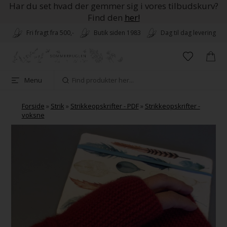
Har du set hvad der gemmer sig i vores tilbudskurv?
Find den
her!
Fri fragt fra 500,-
Butik siden 1983
Dag til dag levering
Menu
Forside
»
Strik
»
Strikkeopskrifter - PDF
»
Strikkeopskrifter -
voksne