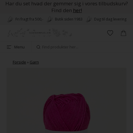
Har du set hvad der gemmer sig i vores tilbudskurv?
Find den
her!
Fri fragt fra 500,-
Butik siden 1983
Dag til dag levering
Menu
Forside
»
Garn