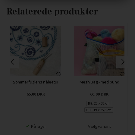
Relaterede produkter
Mesh Bag - med bund
Sommerfuglens nåleetui
60,00
DKK
65,00
DKK
Blå: 23 x 32 cm
Gul: 19 x 25,5 cm
På lager
Vælg variant