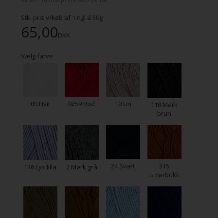
Stk. pris v/køb af
1
ngl á 50g
65,00
DKK
Vælg farve
00 Hvit
0259 Rød
10 Lin
118 Mørk
brun
24 Svart
315
136 Lys lilla
2 Mørk grå
Smørbukk