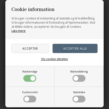
Pelini består af 50% pimabomuld og 50% hør, en
kombination der giver en kølende effekt fra høren og
Cookie information
blødhed fra bomuld. Pelini egner sig særligt til sommertøj,
samt til klude, tasker og kurve. Det er også særligt egnet til
hækling.
Vi bruger cookies til indsamling af statistik og til trafikmåling.
Vi bruger informationen til forbedring af hjemmesiden. Ved
Materialer:
at klikke videre, accepterer du brugen af cookies.
Læs mere
50% pimabomuld, 50% hør
Løbelængde:
102 m / 50 g
Vejledende pinde:
3,0 - 4,0 mm
Vis cookie detaljer
Strikkefasthed:
20 m x 22 p = 10 x 10 cm
Nødvendige
Markedsføring
Vask:
Kan vaskes ved 60 grader i vaskemaskinen. Må ikke tørres
i tørretumleren. Må ikke lægges i blød.
Funktionelle
Statistiske
Liggetørres.