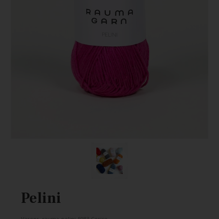
Pelini
Varenr.
rauma-pelini-5083 Cerise