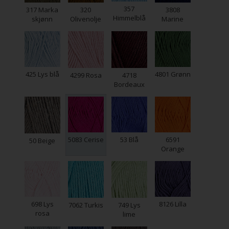
357
317 Marka
320
3808
Himmelblå
skjønn
Olivenolje
Marine
425 Lys blå
4801 Grønn
4299 Rosa
4718
Bordeaux
5083 Cerise
53 Blå
6591
50 Beige
Orange
698 Lys
8126 Lilla
7062 Turkis
749 Lys
rosa
lime