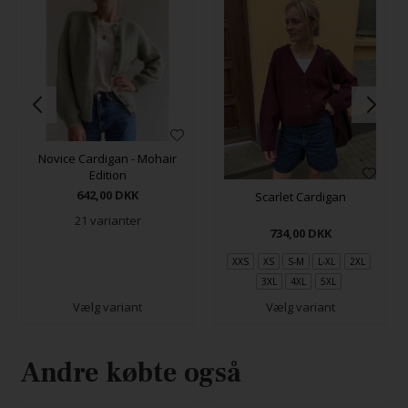
Novice Cardigan - Mohair
Edition
642,00
DKK
Scarlet Cardigan
21 varianter
734,00
DKK
XXS
XS
S-M
L-XL
2XL
3XL
4XL
5XL
Vælg variant
Vælg variant
Andre købte også