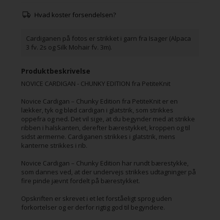
Hvad koster forsendelsen?
Cardiganen på fotos er strikket i garn fra Isager (Alpaca
3 fv. 2s og Silk Mohair fv. 3m).
Produktbeskrivelse
NOVICE CARDIGAN - CHUNKY EDITION fra PetiteKnit
Novice Cardigan – Chunky Edition fra PetiteKnit er en
lækker, tyk og blød cardigan i glatstrik, som strikkes
oppefra og ned. Det vil sige, at du begynder med at strikke
ribben i halskanten, derefter bærestykket, kroppen og til
sidst ærmerne. Cardiganen strikkes i glatstrik, mens
kanterne strikkes i rib.
Novice Cardigan – Chunky Edition har rundt bærestykke,
som dannes ved, at der undervejs strikkes udtagninger på
fire pinde jævnt fordelt på bærestykket.
Opskriften er skrevet i et let forståeligt sprog uden
forkortelser og er derfor rigtig god til begyndere.