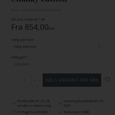
Varenr.
petiteknit-noviceCARchunky
Stk. pris v/køb af
1
stk
Fra
854,00
DKK
Vælg størrelse
Vælg garn
-
+
Bestil inden kl. 15, så
Levering til pakkeboks 39
sender vi samme dag
DKK
Fri fragt fra 500 DKK
Butik siden 1983