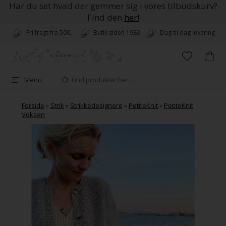
Har du set hvad der gemmer sig i vores tilbudskurv?
Find den
her!
Fri fragt fra 500,-
Butik siden 1983
Dag til dag levering
Menu
Forside
»
Strik
»
Strikkedesignere
»
PetiteKnit
»
PetiteKnit
Voksen