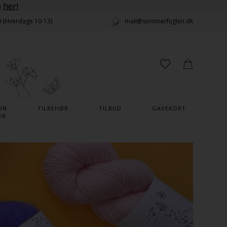
n
her!
0 (Hverdage 10-13)
mail@sommerfuglen.dk
ON
TILBEHØR
TILBUD
GAVEKORT
ER