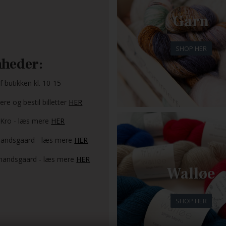
Garn
SHOP HER
heder:
 butikken kl. 10-15
re og bestil billetter
HER
 Kro - læs mere
HER
ndsgaard - læs mere
HER
andsgaard - læs mere
HER
Walløe
SHOP HER