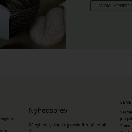
LAD DIG INSPIRERE
SENE
Nyhedsbrev
Verden
esignere
Jul i j
Få nyheder, tilbud og opskrifter på email
Sommer
cure
:)