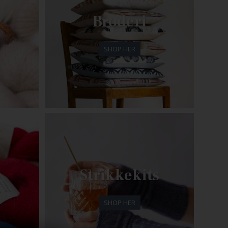
Broderi
SHOP HER
Strikkekits
SHOP HER