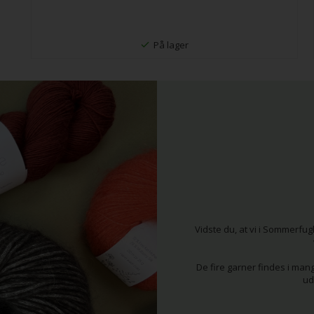
På lager
Vidste du, at vi i Sommerfu
De fire garner findes i mang
ud