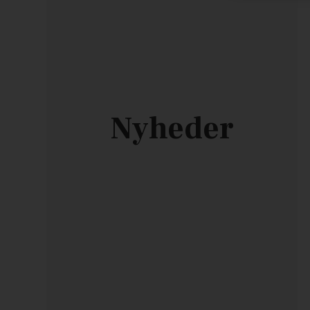
Nyheder
Pansy Needlepoint Beginner Kit
349,00
DKK