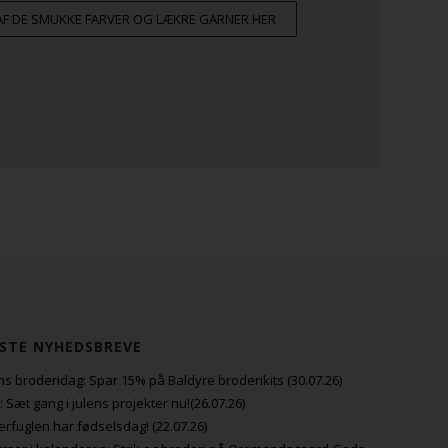
 AF DE SMUKKE FARVER OG LÆKRE GARNER HER
STE NYHEDSBREVE
s broderidag: Spar 15% på Baldyre broderikits (30.07.26)
uli: Sæt gang i julens projekter nu!(26.07.26)
fuglen har fødselsdag! (22.07.26)