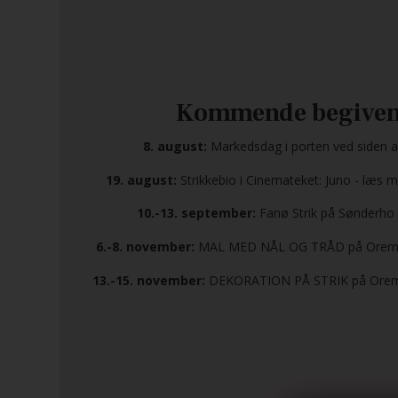
Kommende begiven
8. august:
Markedsdag i porten ved siden af
19. august:
Strikkebio i Cinemateket: Juno - læs me
10.-13. september:
Fanø Strik på Sønderho
6.-8. november:
MAL MED NÅL OG TRÅD på Orema
13.-15. november:
DEKORATION PÅ STRIK på Orem