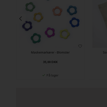
Maskemarkører - Blomster
So
35,00
DKK
På lager