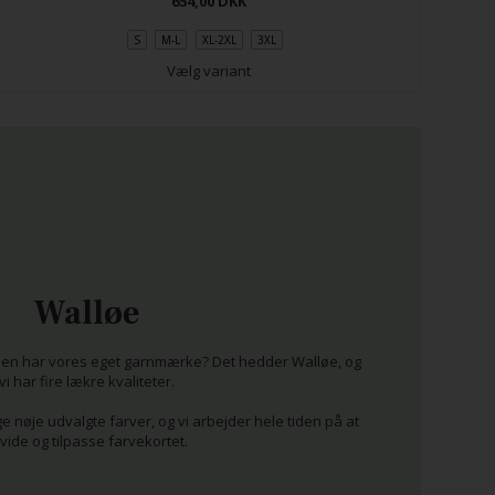
654,00
DKK
S
M-L
XL-2XL
3XL
Vælg variant
Walløe
glen har vores eget garnmærke? Det hedder Walløe, og
vi har fire lækre kvaliteter.
e nøje udvalgte farver, og vi arbejder hele tiden på at
vide og tilpasse farvekortet.