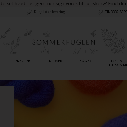
du set hvad der gemmer sig i vores tilbudskurv? Find de
Dag til dag levering
Tlf. 3332 829
HÆKLING
KURSER
BØGER
INSPIRATI
TIL SOMM