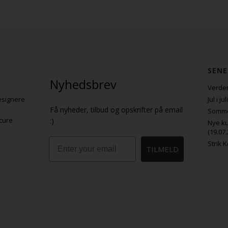
SENE
Nyhedsbrev
Verden
esignere
Jul i j
Få nyheder, tilbud og opskrifter på email
Sommer
cure
:)
Nye ku
(19.07.
Email
Strik 
TILMELD