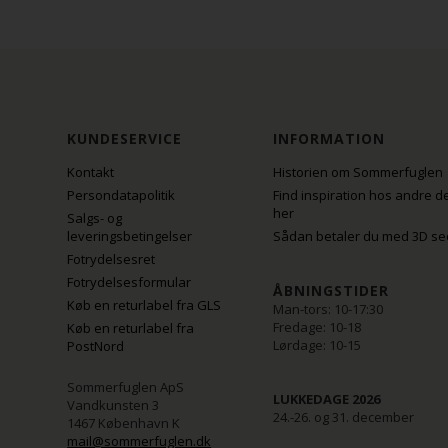
KUNDESERVICE
INFORMATION
Kontakt
Historien om Sommerfuglen
Persondatapolitik
Find inspiration hos andre d
her
Salgs- og
leveringsbetingelser
Sådan betaler du med 3D se
Fotrydelsesret
Fotrydelsesformular
ÅBNINGSTIDER
Køb en returlabel fra GLS
Man-tors: 10-17:30
Fredage: 10-18
Køb en returlabel fra
Lørdage: 10-15
PostNord
Sommerfuglen ApS
LUKKEDAGE 2026
Vandkunsten 3
24.-26. og 31. december
1467 København K
mail@sommerfuglen.dk