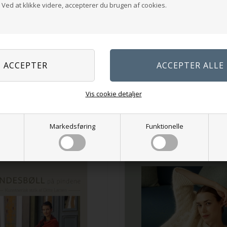
Ved at klikke videre, accepterer du brugen af cookies.
250,00
DKK
ynbomalerne på pindene
299,00
DKK
Vis cookie detaljer
På lager
På lager
Markedsføring
Funktionelle