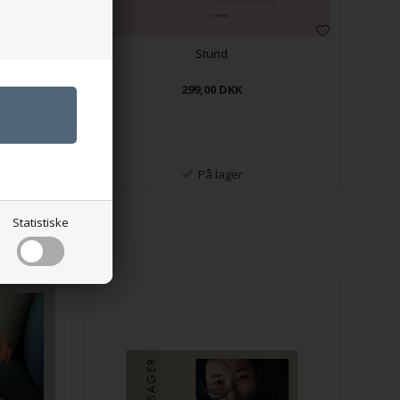
Stund
299,00
DKK
På lager
Statistiske