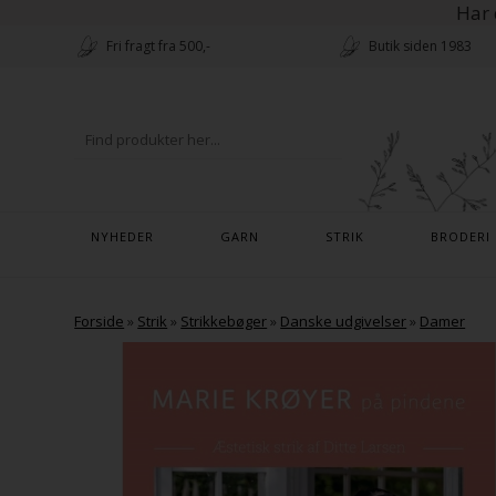
Har 
Fri fragt fra 500,-
Butik siden 1983
NYHEDER
GARN
STRIK
BRODERI
Forside
»
Strik
»
Strikkebøger
»
Danske udgivelser
»
Damer