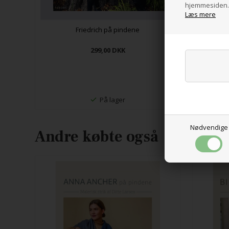
hjemmesiden. 
Læs mere
Friedrich på pindene
299,00
DKK
F
På lager
Nødvendige
Andre købte også