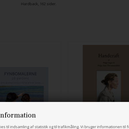
Hardback, 162 sider.
information
Handcraft
es til indsamling af statistik og til trafikmåling. Vi bruger informationen til 