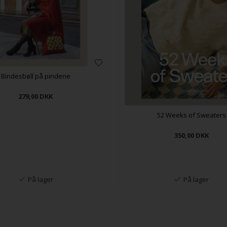
Bindesbøll på pindene
279,00
DKK
52 Weeks of Sweaters
350,00
DKK
På lager
På lager