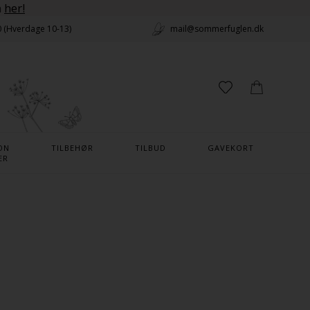
n
her!
0 (Hverdage 10-13)
mail@sommerfuglen.dk
ON
TILBEHØR
TILBUD
GAVEKORT
ER