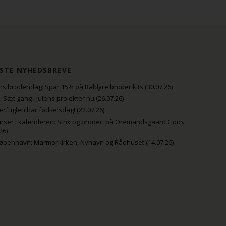
STE NYHEDSBREVE
s broderidag: Spar 15% på Baldyre broderikits (30.07.26)
uli: Sæt gang i julens projekter nu!(26.07.26)
fuglen har fødselsdag! (22.07.26)
rser i kalenderen: Strik og broderi på Oremandsgaard Gods
26)
København: Marmorkirken, Nyhavn og Rådhuset (14.07.26)