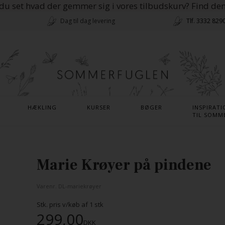
du set hvad der gemmer sig i vores tilbudskurv? Find de
Dag til dag levering
Tlf. 3332 829
HÆKLING
KURSER
BØGER
INSPIRATI
TIL SOMM
Marie Krøyer på pindene
Varenr.
DL-mariekrøyer
Stk. pris v/køb af
1
stk
299,00
DKK