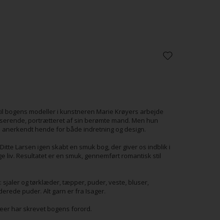
 til bogens modeller i kunstneren Marie Krøyers arbejde
oserende, portrætteret af sin berømte mand. Men hun
n anerkendt hende for både indretning og design.
Ditte Larsen igen skabt en smuk bog, der giver os indblik i
e liv. Resultatet er en smuk, gennemført romantisk stil
 sjaler og tørklæder, tæpper, puder, veste, bluser,
rede puder. Alt garn er fra Isager.
er har skrevet bogens forord.