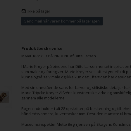
Ikke på lager
Send mail når varen kommer på lager igen
Produktbeskrivelse
MARIE KRØYER PÅ PINDENE af Ditte Larsen
I Marie Krøyer på pindene har Ditte Larsen hentet inspiration
som maler og formgiver. Marie Krøyer ses oftest yndefuldt p
kunne også selv male og ikke kun det: Eftertiden har desude
Med sin enestående sans for farver og stilistiske detaljer har 
Marie Tripcke Krøyer Alfvéns kunstneriske virke og omskiftelig
gennem alle modellerne.
Bogen indeholder i alt 28 opskrifter på beklædning og tilbehør:
håndledsvarmere, kuverttasker mm. Desuden mønstre til brode
Museumsinspektør Mette Bøgh Jensen på Skagens Kunstmuse