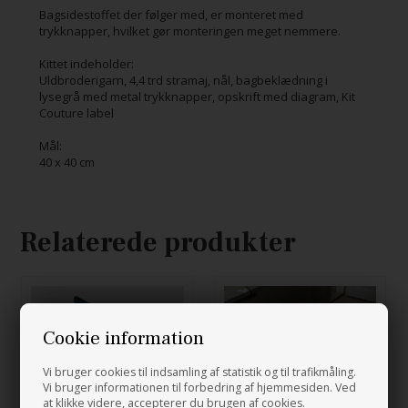
Bagsidestoffet der følger med, er monteret med
trykknapper, hvilket gør monteringen meget nemmere.
Kittet indeholder:
Uldbroderigarn, 4,4 trd stramaj, nål, bagbeklædning i
lysegrå med metal trykknapper, opskrift med diagram, Kit
Couture label
Mål:
40 x 40 cm
Relaterede produkter
Cookie information
Vi bruger cookies til indsamling af statistik og til trafikmåling.
Vi bruger informationen til forbedring af hjemmesiden. Ved
at klikke videre, accepterer du brugen af cookies.