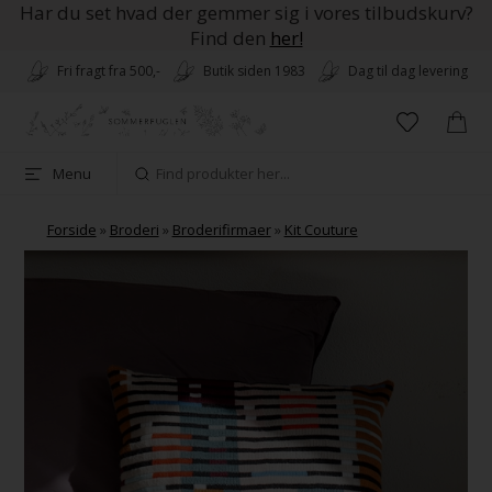
Har du set hvad der gemmer sig i vores tilbudskurv?
Find den
her!
Fri fragt fra 500,-
Butik siden 1983
Dag til dag levering
Menu
Forside
»
Broderi
»
Broderifirmaer
»
Kit Couture