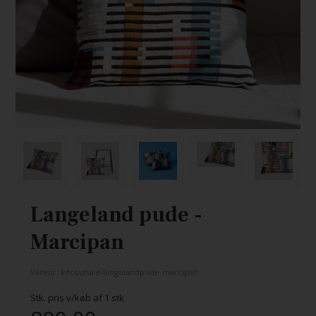
Langeland pude -
Marcipan
Varenr.
kitcouture-langelandpude-marcipan
Stk. pris v/køb af
1
stk