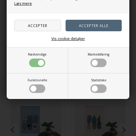
Læs mere
Langeland pude -
Petroleum
890,00
DKK
Birkholm pude
Vis cookie detaljer
768,00
DKK
Havgrøn
Neon
Nødvendige
Markedsføring
På lager
Vælg variant
Funktionelle
Statistiske
Andre købte også