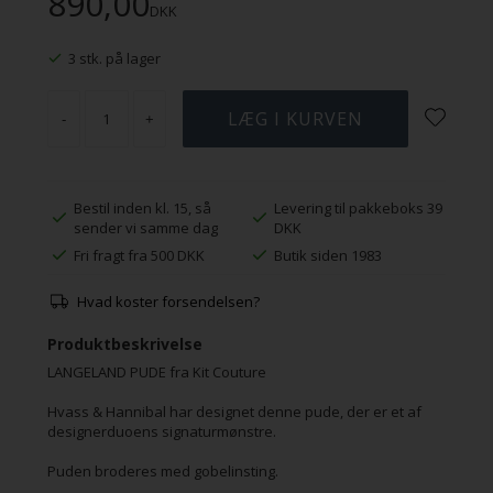
890,00
DKK
3 stk. på lager
-
+
Bestil inden kl. 15, så
Levering til pakkeboks 39
sender vi samme dag
DKK
Fri fragt fra 500 DKK
Butik siden 1983
Hvad koster forsendelsen?
Produktbeskrivelse
LANGELAND PUDE fra Kit Couture
Hvass & Hannibal har designet denne pude, der er et af
designerduoens signaturmønstre.
Puden broderes med gobelinsting.