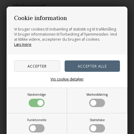
Håndvaskes koldt.
0217
0218
0246
0268
Cookie information
Relaterede produkter
Vi bruger cookies til indsamling af statistik og til trafikmåling.
Vi bruger informationen til forbedring af hjemmesiden. Ved
at klikke videre, accepterer du brugen af cookies.
0464
0467
0498
Læs mere
Vis cookie detaljer
Nødvendige
Markedsføring
Mesh Bag - med bund
Sommerfuglens nåleetui
60,00
DKK
65,00
DKK
Funktionelle
Statistiske
Blå: 23 x 32 cm
Gul: 19 x 25,5 cm