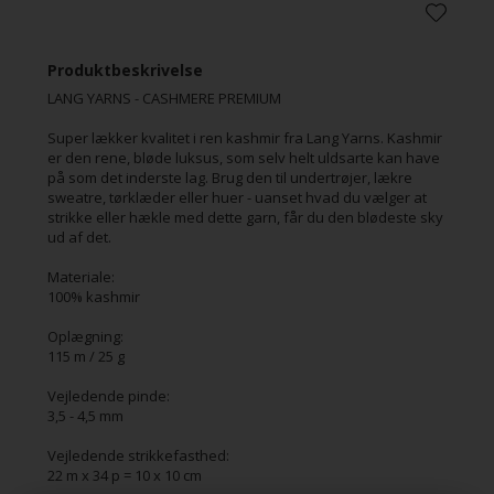
0080
0092
0096
0097
Produktbeskrivelse
LANG YARNS - CASHMERE PREMIUM
Super lækker kvalitet i ren kashmir fra Lang Yarns. Kashmir
er den rene, bløde luksus, som selv helt uldsarte kan have
på som det inderste lag. Brug den til undertrøjer, lækre
0105
0110
0113
0119
sweatre, tørklæder eller huer - uanset hvad du vælger at
strikke eller hækle med dette garn, får du den blødeste sky
ud af det.
Materiale:
100% kashmir
0128
0133
0139
0159
Oplægning:
115 m / 25 g
Vejledende pinde:
3,5 - 4,5 mm
0165
0167
0172
0216
Vejledende strikkefasthed:
22 m x 34 p = 10 x 10 cm