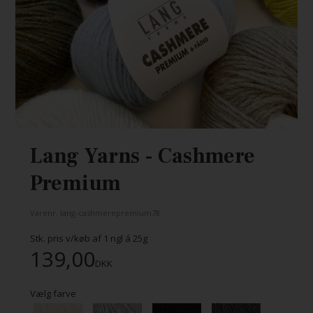
Lang Yarns - Cashmere
Premium
Varenr.
lang-cashmerepremium78
Stk. pris v/køb af
1
ngl á 25g
139,00
DKK
Vælg farve