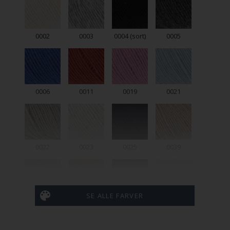
0002
0003
0004 (sort)
0005
0006
0011
0019
0021
0022
0023
0025
0039
SE ALLE FARVER
0048
0050
0067
0071