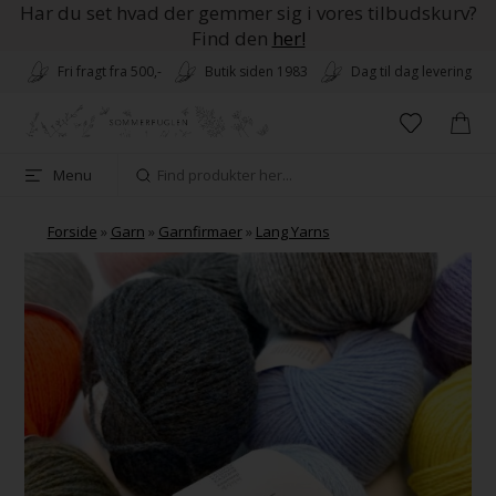
Har du set hvad der gemmer sig i vores tilbudskurv?
Find den
her!
Fri fragt fra 500,-
Butik siden 1983
Dag til dag levering
Menu
Forside
»
Garn
»
Garnfirmaer
»
Lang Yarns