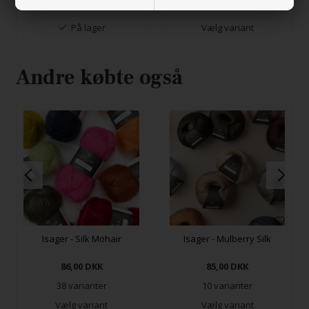
På lager
Vælg variant
Andre købte også
Isager - Silk Mohair
Isager - Mulberry Silk
86,00
DKK
85,00
DKK
38 varianter
10 varianter
Vælg variant
Vælg variant