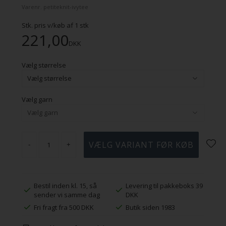
Varenr.
petiteknit-ivytee
Stk. pris v/køb af
1
stk
221,00
DKK
Vælg størrelse
Vælg garn
-
+
Bestil inden kl. 15, så
Levering til pakkeboks 39
sender vi samme dag
DKK
Fri fragt fra 500 DKK
Butik siden 1983