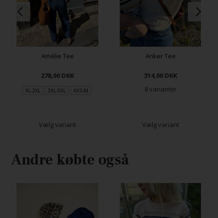
Amélie Tee
Anker Tee
278,00
DKK
314,00
DKK
8 varianter
XL-2XL
3XL-5XL
XXS-M
Vælg variant
Vælg variant
Andre købte også