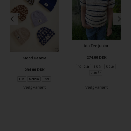
Ida Tee Junior
274,00
DKK
Mood Beanie
10-12 år
1-5 år
5-7 år
294,00
DKK
7-10 år
Lille
Mellem
Stor
Vælg variant
Vælg variant