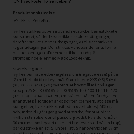
Hvad koster forsendelsen?
Produktbeskrivelse
IVY TEE fra PetiteKnit
Ivy Tee strikkes oppefra og ned i ét stykke. Bærestykket er
konstrueret, så der først strikkes skulderudtagninger,
derefter strikkes ærmeudtagninger, og til sidst strikkes
raglanudtagninger. Der strikkes vendepinde for at forme
halsudskæringen. Ærmerne strikkes rundt på
strømpepinde eller med Magic Loop-teknik.
Størrelsesguide:
Ivy Tee bør have et bevægelsesrum (negative ease) på ca.
-2 cm i forhold til dit brystmål. Størrelserne XXS (XS) S (M) L
(XL) 2XL (3XL) 4XL (5XL) svarer til et brystmål målt på egen
krop på 75-80 (80-85) 85-90 (90-95) 95-100 (100-110) 110-120
(120-130) 130-140 (140-150) cm. Målene på den færdige tee
er angivet på forsiden af opskriften (bemærk, at disse mål
kun gælder, hvis strikkefastheden overholdes). Mål dig
selv, inden du går i gang med at strikke, for at vurdere
hvilken størrelse, der vil passe dig bedst. Hvis du fx måler
90 cm rundt om brystet (eller det bredeste sted på din krop),
bør du strikke en str. S. En tee i str. S har overvidden 87 cm
og vil i nævnte eksempel give et bevægelsesrum (negative