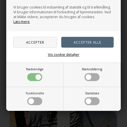
Sandnes Garn (50 g = 235 m)
eller
Vi bruger cookies til indsamling af statistik og til trafikmåling.
150 (150) 150 (200) 200 (200) 250 (250) 250 (300) g Pure Silk fra
Vi bruger informationen til forbedring af hjemmesiden. Ved
Knitting for Olive (50 g = 250 m)
at klikke videre, accepterer du brugen af cookies.
Læs mere
Sværhedsgrad: 3 af 5
Den beige Ivy Top er strikket i Compatible Cashmere fra
Knitting for Olive i farven Pudder.
Den bordeaux Ivy Top er strikket i Sunday fra Sandnes
Vis cookie detaljer
Garn i farven 4372 Dyp bordeaux.
Nødvendige
Markedsføring
Relaterede produkter
Funktionelle
Statistiske