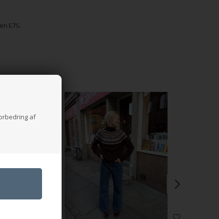
ven E7S.
forbedring af