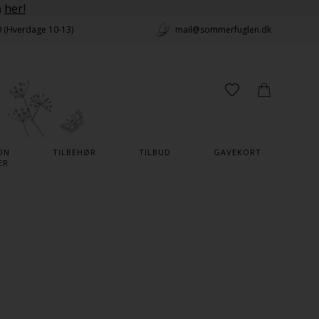
n
her!
0 (Hverdage 10-13)
mail@sommerfuglen.dk
ON
TILBEHØR
TILBUD
GAVEKORT
ER