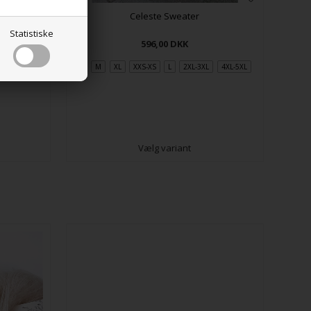
ition
Celeste Sweater
Statistiske
596,00
DKK
S
M
XL
XXS-XS
L
2XL-3XL
4XL-5XL
Vælg variant