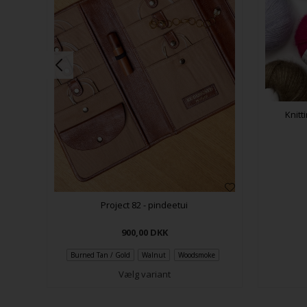
 med
Knitt
Project 82 - pindeetui
900,00
DKK
Burned Tan / Gold
Walnut
Woodsmoke
Vælg variant