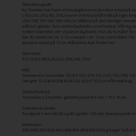
Størrelsesguide:
Ivy Sweater bør have et bevægelsesrum (positive ease) på ca. 12
L (XL) 2XL (3XL) 4XL (5XL) svarer til et brystmål målt på egen kr
(120-130) 130-140 (140-150) cm. Målene på den færdige sweater
mål kun gælder, hvis strikkefastheden overholdes). Mål dig sel
hvilken størrelse, der vil passe dig bedst. Hvis du fx måler 90 
bør du strikke en str. S. En sweater i str. S har overvidden 1
(positive ease) på 12 cm. Målskema kan findes her.
Størrelser:
XXS (XS) S (M) L (XL) 2XL (3XL) 4XL (5XL)
Mål:
Sweaterens overvidde: 92 (97) 102 (107) 112 (122) 130 (140) 150
Længde: 52 (54) 56 (58) 60 (61) 62 (63) 67 (67) cm målt midt bag
Strikkefasthed:
16 masker x 24 pinde i glatstrik på pind 5 mm = 10 x 10 cm
Vejledende pinde:
Rundpind 5 mm (40, 60 og 80 og/eller 100 cm), strømpepinde 
Materialer:
300 (300) 350 (350) 400 (400) 450 (450) 500 (550) g Isager Soft fr