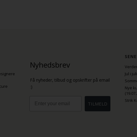
SENE
Nyhedsbrev
Verden
esignere
Jul i j
Få nyheder, tilbud og opskrifter på email
Sommer
cure
:)
Nye ku
(19.07.
Email
Strik 
TILMELD