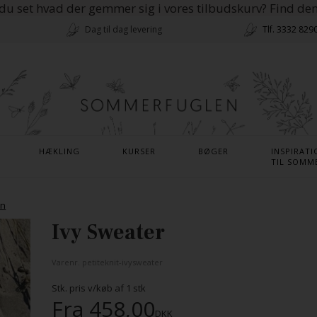
du set hvad der gemmer sig i vores tilbudskurv? Find de
Dag til dag levering
Tlf. 3332 829
HÆKLING
KURSER
BØGER
INSPIRATI
TIL SOMM
en
Ivy Sweater
Varenr.
petiteknit-ivysweater
Stk. pris v/køb af
1
stk
Fra
458,00
DKK