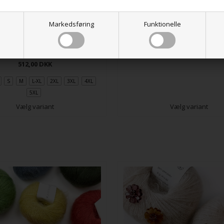
Novice Sweater - Mohair Ed
Markedsføring
Funktionelle
568,00
DKK
Amy Sweater
15 varianter
512,00
DKK
S
M
L-XL
2XL
3XL
4XL
5XL
Vælg variant
Vælg variant