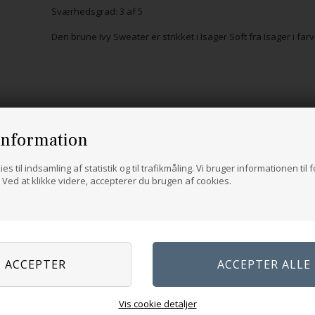
Sværhedsgrad: 3 af 5
Den brune Ivy Sweater er strikket i Isager Soft fra Isager i far
information
es til indsamling af statistik og til trafikmåling. Vi bruger informationen til 
Ved at klikke videre, accepterer du brugen af cookies.
Vis cookie detaljer