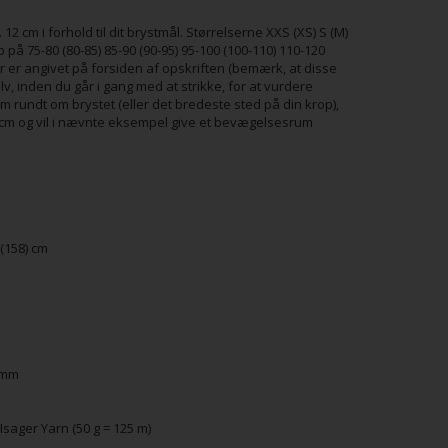
 cm i forhold til dit brystmål. Størrelserne XXS (XS) S (M)
op på 75-80 (80-85) 85-90 (90-95) 95-100 (100-110) 110-120
 er angivet på forsiden af opskriften (bemærk, at disse
v, inden du går i gang med at strikke, for at vurdere
cm rundt om brystet (eller det bredeste sted på din krop),
02 cm og vil i nævnte eksempel give et bevægelsesrum
 (158) cm
5 mm
a Isager Yarn (50 g = 125 m)