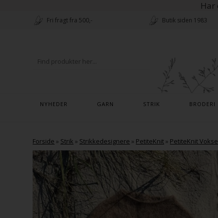
Har 
Fri fragt fra 500,-
Butik siden 1983
NYHEDER
GARN
STRIK
BRODERI
Forside
»
Strik
»
Strikkedesignere
»
PetiteKnit
»
PetiteKnit Voks