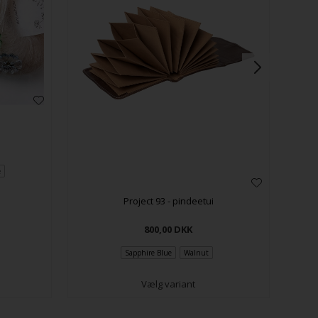
e
Project 93 - pindeetui
800,00
DKK
Sapphire Blue
Walnut
Vælg variant