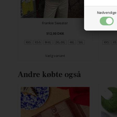
Nødvendige
Frankie Sweater
512,00
DKK
XXS
XS-S
M-XL
2XL-3XL
4XL
5XL
XXS
XS
Vælg variant
Andre købte også