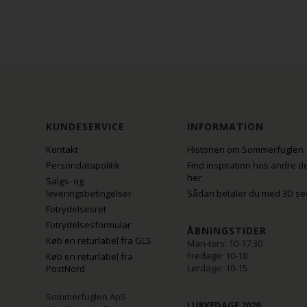
KUNDESERVICE
INFORMATION
Kontakt
Historien om Sommerfuglen
Persondatapolitik
Find inspiration hos andre d
her
Salgs- og
leveringsbetingelser
Sådan betaler du med 3D se
Fotrydelsesret
Fotrydelsesformular
ÅBNINGSTIDER
Køb en returlabel fra GLS
Man-tors: 10-17:30
Fredage: 10-18
Køb en returlabel fra
Lørdage: 10-15
PostNord
Sommerfuglen ApS
LUKKEDAGE 2026