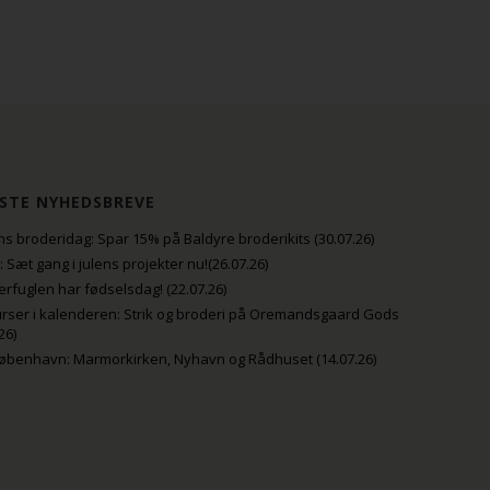
STE NYHEDSBREVE
s broderidag: Spar 15% på Baldyre broderikits (30.07.26)
uli: Sæt gang i julens projekter nu!(26.07.26)
fuglen har fødselsdag! (22.07.26)
rser i kalenderen: Strik og broderi på Oremandsgaard Gods
26)
København: Marmorkirken, Nyhavn og Rådhuset (14.07.26)