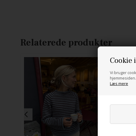
Relaterede produkter
Cookie 
Vi bruger cooki
hjemmesiden. 
Læs mere