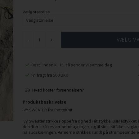
Vælg størrelse
-
+
Bestil inden kl. 15, så sender vi samme dag
Fri fragt fra 500 DKK
Hvad koster forsendelsen?
Produktbeskrivelse
IVY SWEATER fra PetiteKnit
Ivy Sweater strikkes oppefra og ned i ét stykke. Bærestykket e
derefter strikkes ærmeudtagninger, og til sidst strikkes ragl
halsudskæringen. Ærmerne strikkes rundt på strømpepinde el