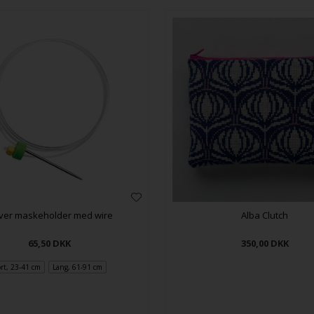
Alba Clutch
ver maskeholder med wire
350,00
DKK
65,50
DKK
rt, 23-41 cm
Lang, 61-91 cm