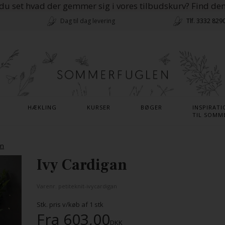
du set hvad der gemmer sig i vores tilbudskurv? Find de
Dag til dag levering
Tlf. 3332 829
HÆKLING
KURSER
BØGER
INSPIRATI
TIL SOMM
en
Ivy Cardigan
Varenr.
petiteknit-ivycardigan
Stk. pris v/køb af
1
stk
Fra
603,00
DKK