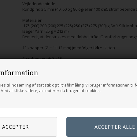
Vejledende pinde:
Rundpind 3,5 mm (40, 60 og 80 og/eller 100 cm), strømpepinde
Materialer:
175 (200) 200 (200) 225 (225) 250 (275) 275 (300) g Soft Silk Mohai
Isager Yarn (25 g = 212 m).
Bemærk, at der strikkes med dobbelttråd. Garnforbruget angiv
13 knapper (Ø = 11-12 mm) (medfølger
ikke
i kittet)
Sværhedsgrad: 3 af 5
information
es til indsamling af statistik og til trafikmåling. Vi bruger informationen til 
Ved at klikke videre, accepterer du brugen af cookies.