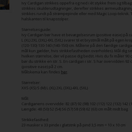
Ivy Cardigan strikkes oppefra og ned i ét stykke frem og tilba
strikkes skulderudtagninger, derefter strikkes ærmeudtagninge
strikkes rundt på strømpepinde eller med Magic Loop-teknik. 
halskanten til knapstolper.
Størrelsesguide:
Ivy Cardigan bør have et bevægelsesrum (positive ease) på ca. 2
L (XL) 2XL (3XL) 4XL (5XL) svarer til et brystmål målt på egen kr
(120-130) 130-140 (140-150) cm. Målene på den færdige cardiga
mål kun gælder, hvis strikkefastheden overholdes). Mål dig sel
hvilken størrelse, der vil passe dig bedst. Hvis du fx måler 90 
bør du strikke en str. S. En cardigan i str. S har overvidden 
(positive ease) på 2 cm.
Målskema kan findes
her
.
Størrelser:
XXS (XS) S (M) L (XL) 2XL (3XL) 4XL (5XL)
Mål:
Cardiganens overvidde: 82 (87) 92 (98) 102 (112) 122 (132) 142 (
Længde: 48 (50) 52 (54) 56 (57) 58 (59) 62 (63) cm målt midt bag
Strikkefasthed:
23 masker x 33 pinde i glatstrik på pind 3,5 mm = 10 x 10 cm