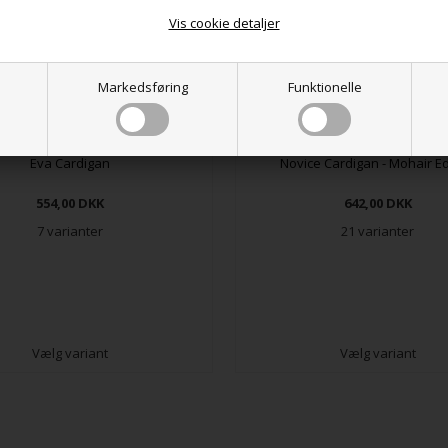
Vis cookie detaljer
Markedsføring
Funktionelle
Eva Cardigan
Novice Cardigan - Mohair Ed
554,00
DKK
642,00
DKK
7 varianter
21 varianter
Vælg variant
Vælg variant