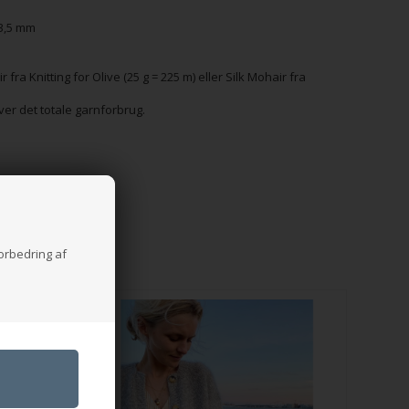
 3,5 mm
r fra Knitting for Olive (25 g = 225 m) eller Silk Mohair fra
er det totale garnforbrug.
forbedring af