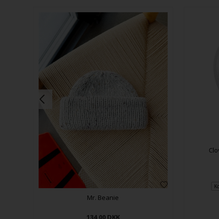
Clo
Ko
Mr. Beanie
134,00
DKK