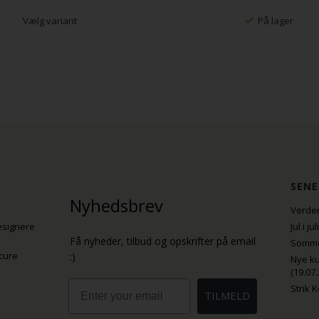
Vælg variant
På lager
SENE
Nyhedsbrev
Verden
esignere
Jul i j
Få nyheder, tilbud og opskrifter på email
Sommer
cure
:)
Nye ku
(19.07.
Email
Strik 
TILMELD