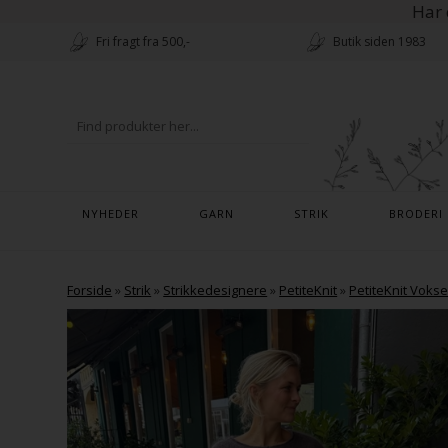
Har 
Fri fragt fra 500,-
Butik siden 1983
NYHEDER
GARN
STRIK
BRODERI
Forside
»
Strik
»
Strikkedesignere
»
PetiteKnit
»
PetiteKnit Voks