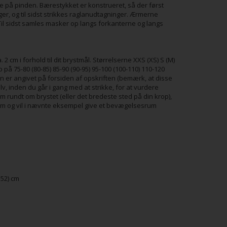
ge på pinden. Bærestykket er konstrueret, så der først
r, og til sidst strikkes raglanudtagninger. Ærmerne
Til sidst samles masker op langs forkanterne og langs
 cm i forhold til dit brystmål. Størrelserne XXS (XS) S (M)
op på 75-80 (80-85) 85-90 (90-95) 95-100 (100-110) 110-120
n er angivet på forsiden af opskriften (bemærk, at disse
v, inden du går i gang med at strikke, for at vurdere
cm rundt om brystet (eller det bredeste sted på din krop),
92 cm og vil i nævnte eksempel give et bevægelsesrum
152) cm