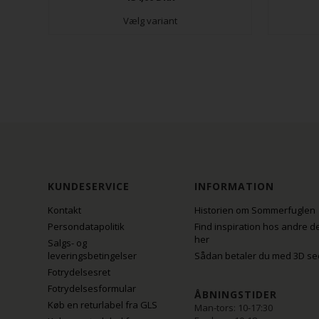
Vælg variant
KUNDESERVICE
INFORMATION
Kontakt
Historien om Sommerfuglen
Persondatapolitik
Find inspiration hos andre d
her
Salgs- og
leveringsbetingelser
Sådan betaler du med 3D se
Fotrydelsesret
Fotrydelsesformular
ÅBNINGSTIDER
Køb en returlabel fra GLS
Man-tors: 10-17:30