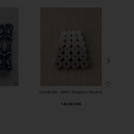
CocoKnits - Stitch Stoppers Neutral
Coco
140,00
DKK