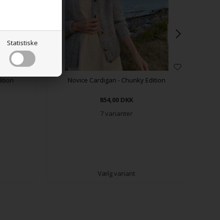
Statistiske
ition
Novice Cardigan - Chunky Edition
854,00
DKK
7 varianter
Vælg variant