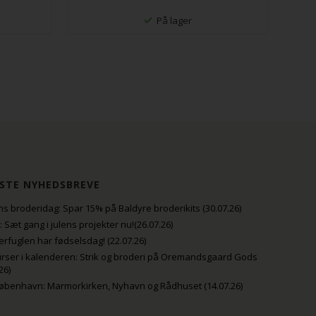
På lager
STE NYHEDSBREVE
s broderidag: Spar 15% på Baldyre broderikits (30.07.26)
uli: Sæt gang i julens projekter nu!(26.07.26)
fuglen har fødselsdag! (22.07.26)
rser i kalenderen: Strik og broderi på Oremandsgaard Gods
26)
København: Marmorkirken, Nyhavn og Rådhuset (14.07.26)