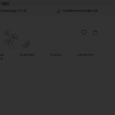
n
her!
0 (Hverdage 10-13)
mail@sommerfuglen.dk
ON
TILBEHØR
TILBUD
GAVEKORT
ER