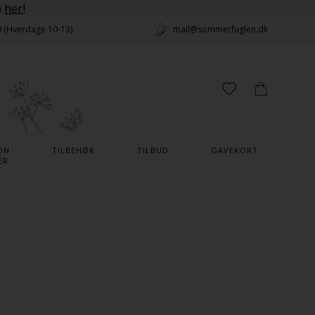
n
her!
0 (Hverdage 10-13)
mail@sommerfuglen.dk
ON
TILBEHØR
TILBUD
GAVEKORT
ER