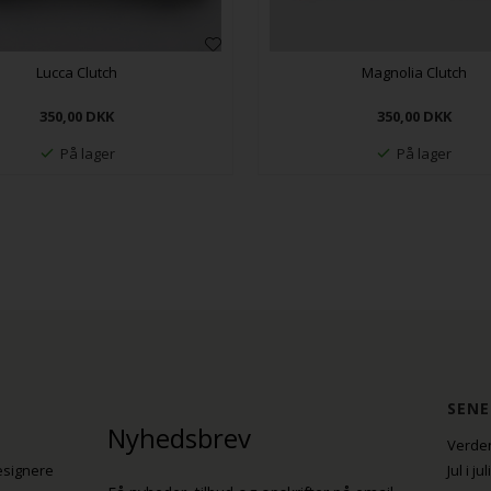
Lucca Clutch
Magnolia Clutch
350,00
DKK
350,00
DKK
På lager
På lager
SENE
Nyhedsbrev
Verden
esignere
Jul i j