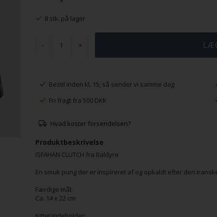
8 stk. på lager
-
+
Bestil inden kl. 15, så sender vi samme dag
Fri fragt fra 500 DKK
Hvad koster forsendelsen?
Produktbeskrivelse
ISFAHAN CLUTCH fra Baldyre
En smuk pung der er inspireret af og opkaldt efter den iransk
Færdige mål:
Ca. 14 x 22 cm
Kittet indeholder: