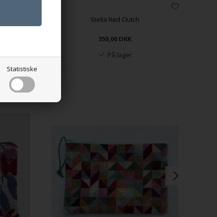
Stella Rød Clutch
350,00
DKK
På lager
Statistiske