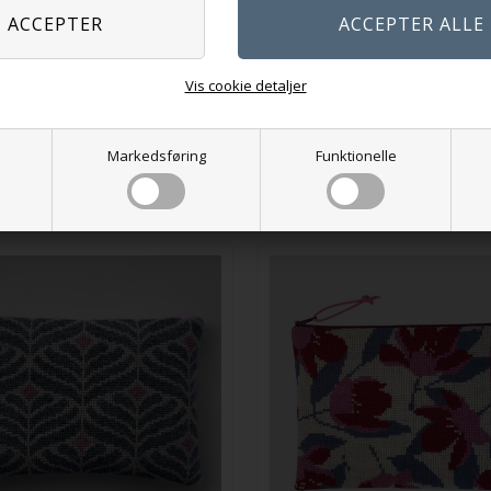
350,00
DKK
Izmir Clutch
Vis cookie detaljer
350,00
DKK
På lager
På lager
Markedsføring
Funktionelle