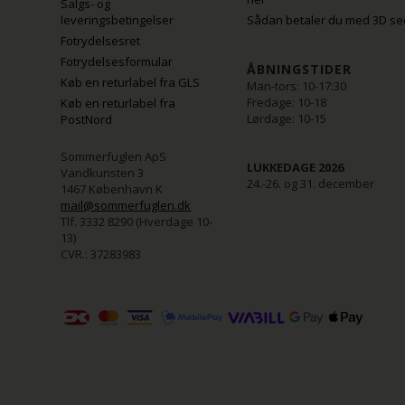
Salgs- og
leveringsbetingelser
Sådan betaler du med 3D se
Fotrydelsesret
Fotrydelsesformular
ÅBNINGSTIDER
Køb en returlabel fra GLS
Man-tors: 10-17:30
Fredage: 10-18
Køb en returlabel fra
Lørdage: 10-15
PostNord
Sommerfuglen ApS
LUKKEDAGE 2026
Vandkunsten 3
24.-26. og 31. december
1467 København K
mail@sommerfuglen.dk
Tlf. 3332 8290 (Hverdage 10-
13)
CVR.: 37283983