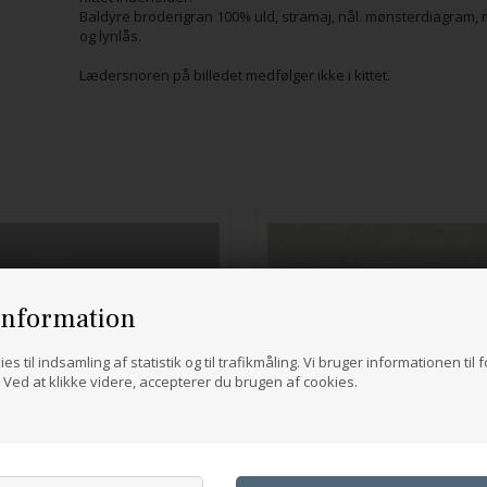
Baldyre broderigran 100% uld, stramaj, nål. mønsterdiagram, m
og lynlås.
Lædersnoren på billedet medfølger ikke i kittet.
information
es til indsamling af statistik og til trafikmåling. Vi bruger informationen til 
Ved at klikke videre, accepterer du brugen af cookies.
Wild Rose Clutch