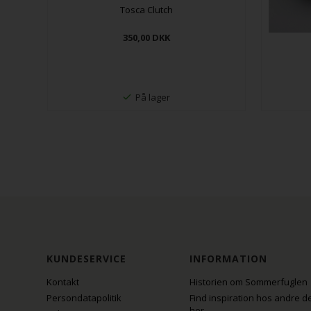
Tosca Clutch
350,00
DKK
På lager
KUNDESERVICE
INFORMATION
Kontakt
Historien om Sommerfuglen
Persondatapolitik
Find inspiration hos andre d
her