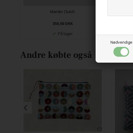
Mardin Clutch
350,00
DKK
På lager
Nødvendige
Andre købte også