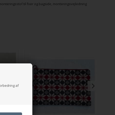
onteringsstof til foer og bagside, monteringsvejledning
forbedring af