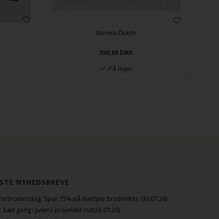
Norma Clutch
350,00
DKK
På lager
STE NYHEDSBREVE
s broderidag: Spar 15% på Baldyre broderikits (30.07.26)
uli: Sæt gang i julens projekter nu!(26.07.26)