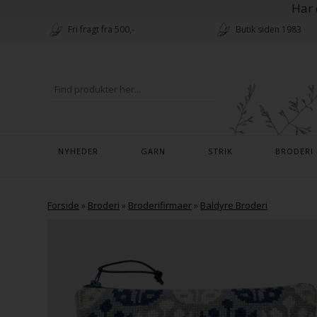
Har 
Fri fragt fra 500,-
Butik siden 1983
NYHEDER
GARN
STRIK
BRODERI
Forside
»
Broderi
»
Broderifirmaer
»
Baldyre Broderi