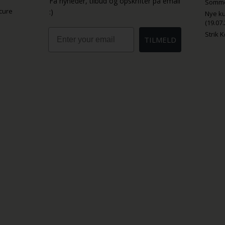
Få nyheder, tilbud og opskrifter på email
Sommer
cure
:)
Nye ku
(19.07.
Email
Strik 
TILMELD