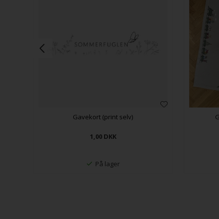
Gavekort (print selv)
G
1,00
DKK
På lager