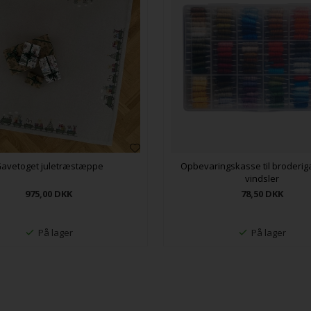
avetoget juletræstæppe
Opbevaringskasse til broderi
vindsler
975,00
DKK
78,50
DKK
På lager
På lager