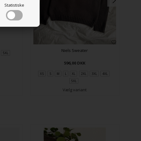
Statistiske
Niels Sweater
5XL
596,00
DKK
XS
S
M
L
XL
2XL
3XL
4XL
XXS
5XL
Vælg variant