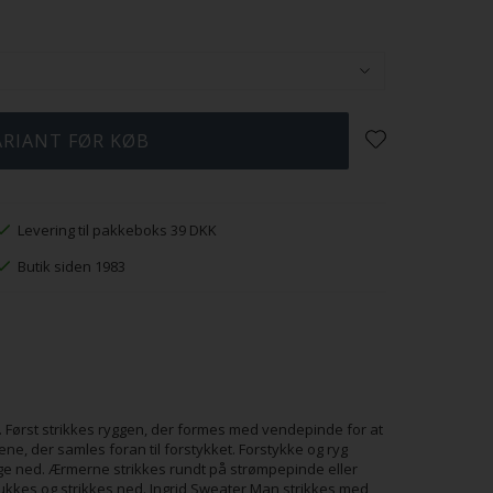
Levering til pakkeboks 39 DKK
Butik siden 1983
. Først strikkes ryggen, der formes med vendepinde for at
e, der samles foran til forstykket. Forstykke og ryg
e ned. Ærmerne strikkes rundt på strømpepinde eller
bukkes og strikkes ned. Ingrid Sweater Man strikkes med