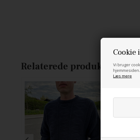
Cookie 
Relaterede produkter
Vi bruger cooki
hjemmesiden. 
Læs mere