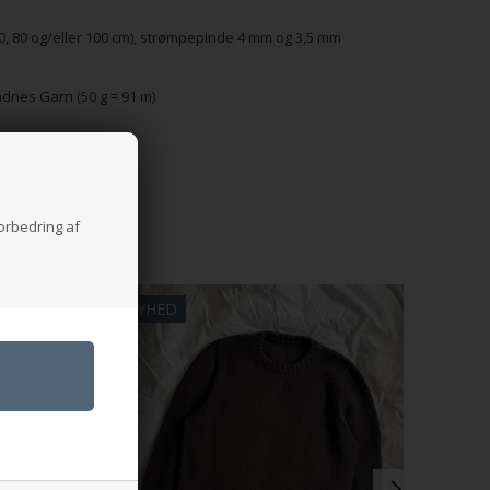
40, 80 og/eller 100 cm), strømpepinde 4 mm og 3,5 mm
andnes Garn (50 g = 91 m)
forbedring af
NYHED