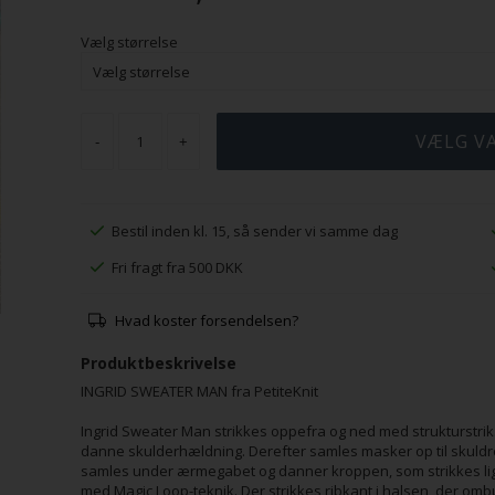
Vælg størrelse
-
+
Bestil inden kl. 15, så sender vi samme dag
Fri fragt fra 500 DKK
Hvad koster forsendelsen?
Produktbeskrivelse
INGRID SWEATER MAN fra PetiteKnit
Ingrid Sweater Man strikkes oppefra og ned med strukturstrik
danne skulderhældning. Derefter samles masker op til skuldren
samles under ærmegabet og danner kroppen, som strikkes lig
med Magic Loop-teknik. Der strikkes ribkant i halsen, der om