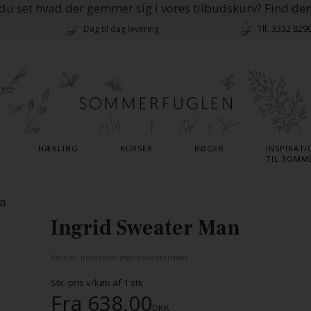
du set hvad der gemmer sig i vores tilbudskurv? Find de
Dag til dag levering
Tlf. 3332 829
HÆKLING
KURSER
BØGER
INSPIRATI
TIL SOMM
en
Ingrid Sweater Man
Varenr.
petiteknit-ingridsweaterman
Stk. pris v/køb af
1
stk
Fra
638,00
DKK