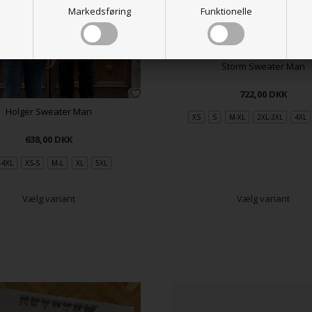
Markedsføring
Funktionelle
Storm Sweater Man
722,00
DKK
Holger Sweater Man
XS
S
M-XL
2XL-3XL
4XL
638,00
DKK
-4XL
XS-S
M-L
XL
5XL
Vælg variant
Vælg variant