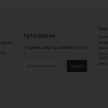
SENE
Nyhedsbrev
Verden
esignere
Jul i j
Få nyheder, tilbud og opskrifter på email
Sommer
cure
:)
Nye ku
(19.07.
Email
Strik 
TILMELD