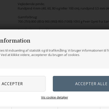
Vejledende pinde:
Rundpind 4 mm (40, 60, 80 og/eller 100 cm), rundpind 3,5 mm (
Garnforbrug:
700 (750) 800 (850) 900 (900) 950 (1000) 1050 g Peer Gynt fra S
Sværhedsgrad: 4 af 5
information
es til indsamling af statistik og til trafikmåling. Vi bruger informationen til 
Ved at klikke videre, accepterer du brugen af cookies.
Vis cookie detaljer