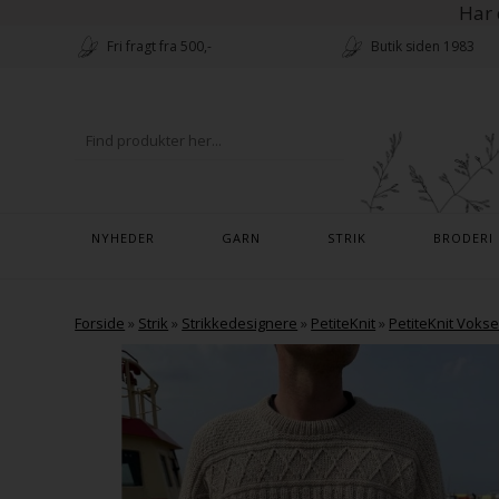
Har 
Fri fragt fra 500,-
Butik siden 1983
NYHEDER
GARN
STRIK
BRODERI
Forside
»
Strik
»
Strikkedesignere
»
PetiteKnit
»
PetiteKnit Voks