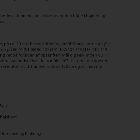
astheden – bemærk, at strikkefastheden både i højden og
se.
å ca. 20 cm i forhold til dit brystmål. Størrelserne XS (S)
krop på 86-91 (91-96) 96-101 (101-107) 107-113 (113-119) 119-
givet på forsiden af opskriften. Mål dig selv, inden du
r vil passe bedst. Hvis du fx måler 103 cm rundt om brystet
En sweater i str. L har overvidden 128 cm og vil i nævnte
164 cm
n halskant
 efter vask og blokning