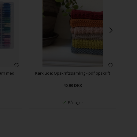
garn med
Karklude: Opskriftssamling - pdf opskrift
40,00
DKK
På lager