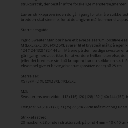
strukturstrik, der består af tre forskellige mønstersegmenter.
Lav en strikkeprøve inden du går i gang for at måle strikkef
bredden skal stemme, for at de angivne mål kommer til at pas
Størrelsesguide
Ingrid Sweater Man bør have et bevægelsesrum (positive ease) p
M (L) XL (2XL) 3XL (4XL) 5XL svarer til et brystmål målt på egen 
124 (124-132) 132-144 cm. Målene på den færdige sweater er an
går i gang med at strikke, for at vurdere hvilken størrelse, de
(eller det bredeste sted på kroppen), bør du strikke en str. L. 
eksempel give et bevægelsesrum (positive ease) på 25 cm.
Størrelser:
XS (S) M (L) XL (2XL) 3XL (4XL) 5XL
Mål:
Sweaterens overvidde: 112 (116) 120 (128) 132 (140) 144 (152) 
Længde: 69 (70) 71 (72) 73 (75) 77 (78) 79 cm målt midt bag ude
Strikkefasthed:
20 masker x 28 pinde i strukturstrik på pind 4 mm = 10 x 10 cm