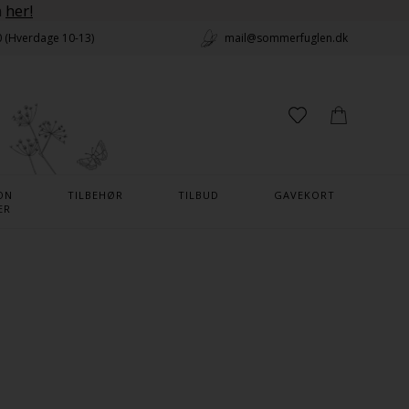
n
her!
0 (Hverdage 10-13)
mail@sommerfuglen.dk
ON
TILBEHØR
TILBUD
GAVEKORT
ER