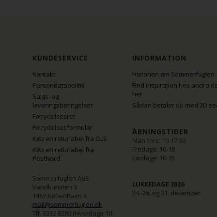
KUNDESERVICE
INFORMATION
Kontakt
Historien om Sommerfuglen
Persondatapolitik
Find inspiration hos andre d
her
Salgs- og
leveringsbetingelser
Sådan betaler du med 3D se
Fotrydelsesret
Fotrydelsesformular
ÅBNINGSTIDER
Køb en returlabel fra GLS
Man-tors: 10-17:30
Fredage: 10-18
Køb en returlabel fra
Lørdage: 10-15
PostNord
Sommerfuglen ApS
LUKKEDAGE 2026
Vandkunsten 3
24.-26. og 31. december
1467 København K
mail@sommerfuglen.dk
Tlf. 3332 8290 (Hverdage 10-