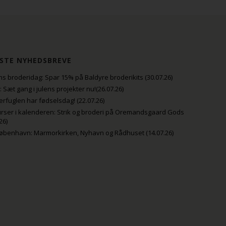
STE NYHEDSBREVE
s broderidag: Spar 15% på Baldyre broderikits (30.07.26)
uli: Sæt gang i julens projekter nu!(26.07.26)
fuglen har fødselsdag! (22.07.26)
rser i kalenderen: Strik og broderi på Oremandsgaard Gods
26)
København: Marmorkirken, Nyhavn og Rådhuset (14.07.26)