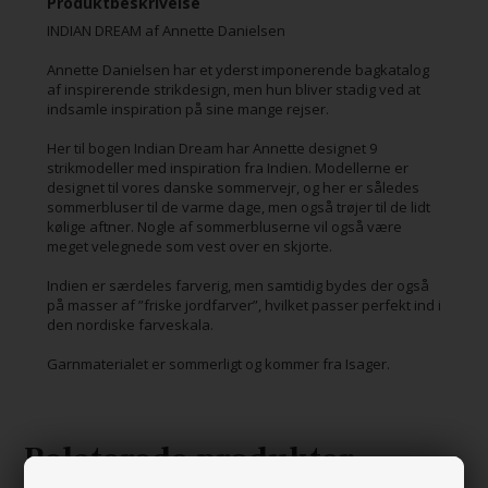
Produktbeskrivelse
INDIAN DREAM af Annette Danielsen
Annette Danielsen har et yderst imponerende bagkatalog
af inspirerende strikdesign, men hun bliver stadig ved at
indsamle inspiration på sine mange rejser.
Her til bogen Indian Dream har Annette designet 9
strikmodeller med inspiration fra Indien. Modellerne er
designet til vores danske sommervejr, og her er således
sommerbluser til de varme dage, men også trøjer til de lidt
kølige aftner. Nogle af sommerbluserne vil også være
meget velegnede som vest over en skjorte.
Indien er særdeles farverig, men samtidig bydes der også
på masser af ”friske jordfarver”, hvilket passer perfekt ind i
den nordiske farveskala.
Garnmaterialet er sommerligt og kommer fra Isager.
Relaterede produkter