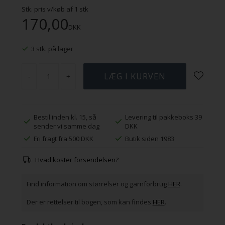
Stk. pris v/køb af
1
stk
170,00
DKK
3 stk. på lager
-
+
Bestil inden kl. 15, så
Levering til pakkeboks 39
sender vi samme dag
DKK
Fri fragt fra 500 DKK
Butik siden 1983
Hvad koster forsendelsen?
Find information om størrelser og garnforbrug
HER
.
Der er rettelser til bogen, som kan findes
HER
.