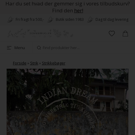
Har du set hvad der gemmer sig i vores tilbudskurv?
Find den
her!
Fri fragt fra 500,-
Butik siden 1983
Dag til dag levering
Menu
Forside
»
Strik
»
Strikkebøger