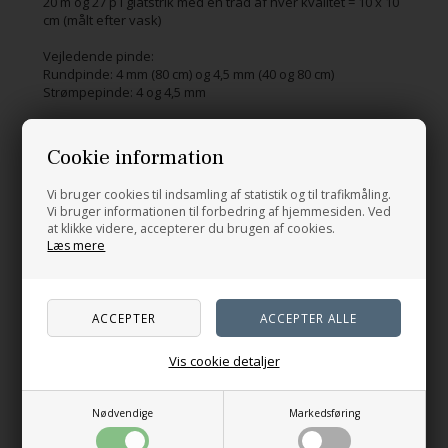
20 m og 27 p i glatstrik med en tråd af hver kvalitet = 10 x 10
cm (målt efter vask)
Vejledende pinde:
Rundpinde: 4 mm (80 cm) og 4,5 mm (40 og 80 cm)
Strømpepinde: 4 og 4,5 mm
Garnforbrug:
Fv A: 250 (300) 300 (350) 350 (400) g Wool Cotton fra Kit
Cookie information
Couture (50 g = 195 m)
Vi bruger cookies til indsamling af statistik og til trafikmåling.
Fv B: 125 (125) 150 (150) 150 (175) g Fine Kid Mohair fra
Vi bruger informationen til forbedring af hjemmesiden. Ved
Walløe (25 g = 210 m)
at klikke videre, accepterer du brugen af cookies.
Læs mere
Relaterede produkter
Vis cookie detaljer
Nødvendige
Markedsføring