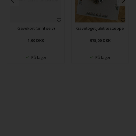
Gavekort (print selv)
Gavetoget juletræstæppe
1,00
DKK
975,00
DKK
På lager
På lager