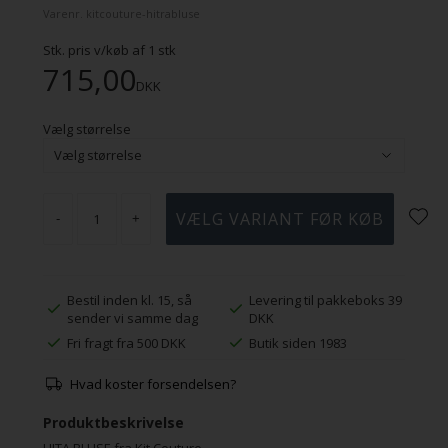
Varenr.
kitcouture-hitrabluse
Stk. pris v/køb af
1
stk
715,00
DKK
Vælg størrelse
-
+
Bestil inden kl. 15, så
Levering til pakkeboks 39
sender vi samme dag
DKK
Fri fragt fra 500 DKK
Butik siden 1983
Hvad koster forsendelsen?
Produktbeskrivelse