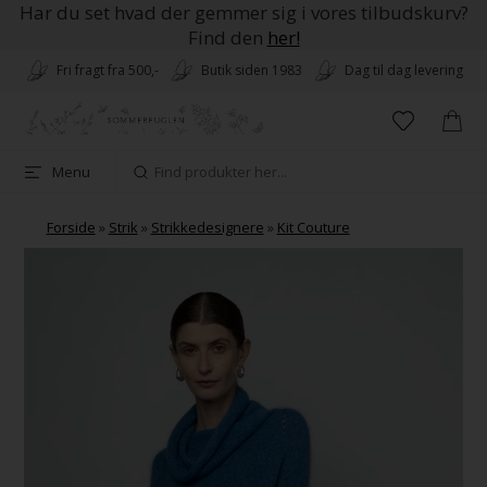
Har du set hvad der gemmer sig i vores tilbudskurv?
Find den
her!
Fri fragt fra 500,-
Butik siden 1983
Dag til dag levering
Menu
Forside
»
Strik
»
Strikkedesignere
»
Kit Couture