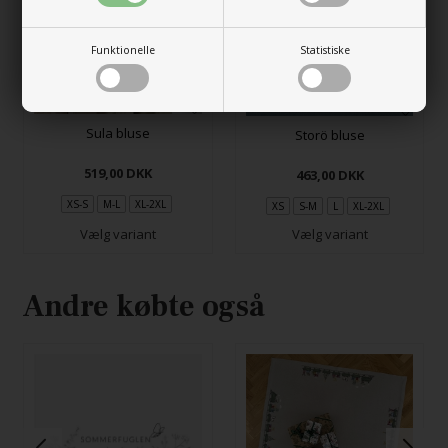
Funktionelle
Statistiske
Sula bluse
Storö bluse
519,00
DKK
463,00
DKK
XS-S
M-L
XL-2XL
XS
S-M
L
XL-2XL
Vælg variant
Vælg variant
Andre købte også