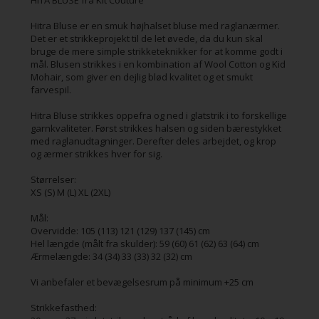
HITA BLUSE fra Kit Couture
Hitra Bluse er en smuk højhalset bluse med raglanærmer.
Det er et strikkeprojekt til de let øvede, da du kun skal
bruge de mere simple strikketeknikker for at komme godt i
mål. Blusen strikkes i en kombination af Wool Cotton og Kid
Mohair, som giver en dejlig blød kvalitet og et smukt
farvespil.
Hitra Bluse strikkes oppefra og ned i glatstrik i to forskellige
garnkvaliteter. Først strikkes halsen og siden bærestykket
med raglanudtagninger. Derefter deles arbejdet, og krop
og ærmer strikkes hver for sig.
Størrelser:
XS (S) M (L) XL (2XL)
Mål:
Overvidde: 105 (113) 121 (129) 137 (145) cm
Hel længde (målt fra skulder): 59 (60) 61 (62) 63 (64) cm
Ærmelængde: 34 (34) 33 (33) 32 (32) cm
Vi anbefaler et bevægelsesrum på minimum +25 cm
Strikkefasthed: