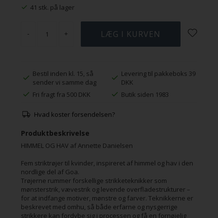
41 stk. på lager
-
+
Bestil inden kl. 15, så
Levering til pakkeboks 39
sender vi samme dag
DKK
Fri fragt fra 500 DKK
Butik siden 1983
Hvad koster forsendelsen?
Produktbeskrivelse
HIMMEL OG HAV af Annette Danielsen
Fem striktrøjer til kvinder, inspireret af himmel og hav i den
nordlige del af Goa.
Trøjerne rummer forskellige strikketeknikker som
mønsterstrik, vævestrik og levende overfladestrukturer –
for at indfange motiver, mønstre og farver. Teknikkerne er
beskrevet med omhu, så både erfarne og nysgerrige
strikkere kan fordybe sig i processen og få en fornøjelig