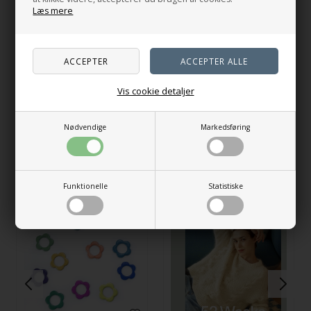
Sværmeri
Læs mere
180,00
DKK
Drømme tager form
Vis cookie detaljer
225,00
DKK
På lager
På lager
Nødvendige
Markedsføring
Andre købte også
Funktionelle
Statistiske