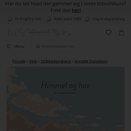
Har du set hvad der gemmer sig i vores tilbudskurv?
Find den
her!
Fri fragt fra 500,-
Butik siden 1983
Dag til dag levering
Menu
Forside
»
Strik
»
Strikkedesignere
»
Annette Danielsen