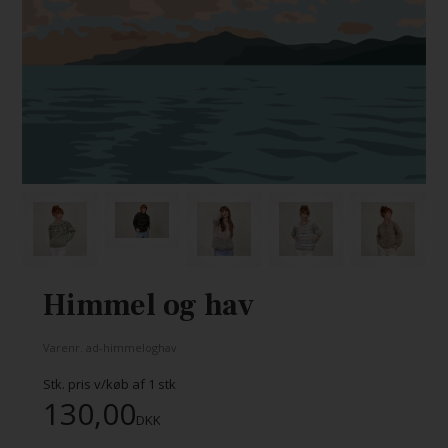
Himmel og hav
Varenr.
ad-himmeloghav
Stk. pris v/køb af
1
stk
130,00
DKK