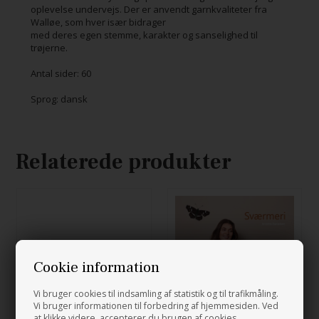
oplevelse undervejs. Der er anvendt garnkvaliteter fra
Walløe, som hver især bidrager
med deres egen stemme, karakter og sanselighed til
trøjerne.
Antal sider: 60
Sprog: dansk
Relaterede produkter
Cookie information
Vi bruger cookies til indsamling af statistik og til trafikmåling.
Vi bruger informationen til forbedring af hjemmesiden. Ved
at klikke videre, accepterer du brugen af cookies.