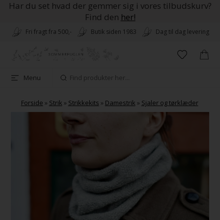
Har du set hvad der gemmer sig i vores tilbudskurv?
Find den
her!
Fri fragt fra 500,-
Butik siden 1983
Dag til dag levering
Menu
Forside
»
Strik
»
Strikkekits
»
Damestrik
»
Sjaler og tørklæder