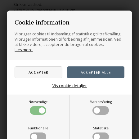
Strikkefasthed:
28 m x 40 p i mønster = 10 x 10 cm
Cookie information
Vi bruger cookies til indsamling af statistik og til trafikmåling.
Relaterede produkter
Vi bruger informationen til forbedring af hjemmesiden. Ved
at klikke videre, accepterer du brugen af cookies.
Læs mere
Vis cookie detaljer
Nødvendige
Markedsføring
Halsrør i forskudt perlerib -
Tilted Scarf
pdf opskrift
Funktionelle
Statistiske
40,00
DKK