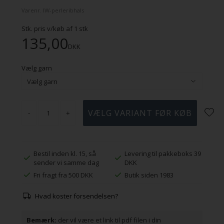
Varenr.
IW-perleribhals
Stk. pris v/køb af
1
stk
135,00
DKK
Vælg garn
-
+
Bestil inden kl. 15, så
Levering til pakkeboks 39
sender vi samme dag
DKK
Fri fragt fra 500 DKK
Butik siden 1983
Hvad koster forsendelsen?
Bemærk:
der vil være et link til pdf filen i din