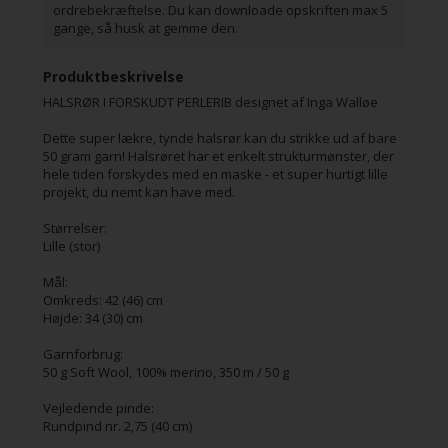
ordrebekræftelse. Du kan downloade opskriften max 5
gange, så husk at gemme den.
Produktbeskrivelse
HALSRØR I FORSKUDT PERLERIB designet af Inga Walløe
Dette super lækre, tynde halsrør kan du strikke ud af bare
50 gram garn! Halsrøret har et enkelt strukturmønster, der
hele tiden forskydes med en maske - et super hurtigt lille
projekt, du nemt kan have med.
Størrelser:
Lille (stor)
Mål:
Omkreds: 42 (46) cm
Højde: 34 (30) cm
Garnforbrug:
50 g Soft Wool, 100% merino, 350 m / 50 g
Vejledende pinde:
Rundpind nr. 2,75 (40 cm)