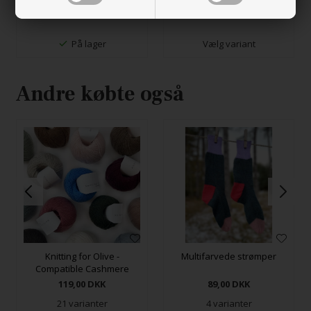
178,00
DKK
På lager
Vælg variant
Andre købte også
Knitting for Olive -
Multifarvede strømper
Compatible Cashmere
119,00
DKK
89,00
DKK
21 varianter
4 varianter