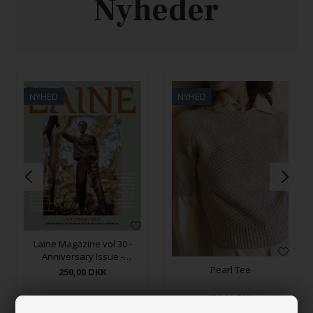
Nyheder
NYHED
NYHED
Laine Magazine vol 30 -
Anniversary Issue -
FORUDBESTILLING
Pearl Tee
250,00
DKK
654,00
DKK