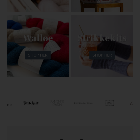
Walløe
Strikkekits
SHOP HER
SHOP HER