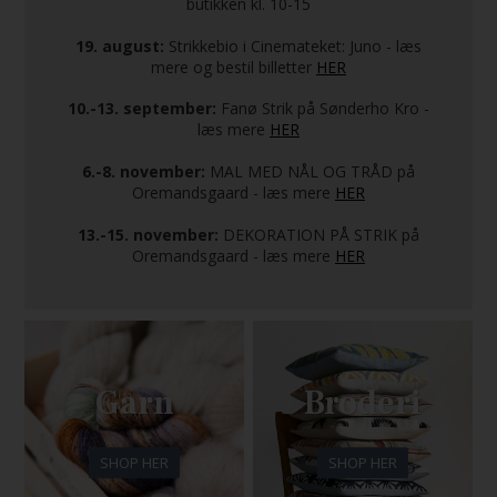
butikken kl. 10-15
19. august:
Strikkebio i Cinemateket: Juno - læs
mere og bestil billetter
HER
10.-13. september:
Fanø Strik på Sønderho Kro -
læs mere
HER
6.-8. november:
MAL MED NÅL OG TRÅD på
Oremandsgaard - læs mere
HER
13.-15. november:
DEKORATION PÅ STRIK på
Oremandsgaard - læs mere
HER
Garn
Broderi
SHOP HER
SHOP HER