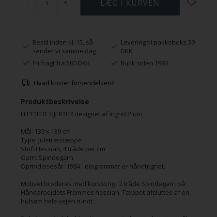
-
+
Bestil inden kl. 15, så
Levering til pakkeboks 39
sender vi samme dag
DKK
Fri fragt fra 500 DKK
Butik siden 1983
Hvad koster forsendelsen?
Produktbeskrivelse
FLETTEDE HJERTER designet af Ingrid Plum
Mål: 139 x 139 cm
Type: Juletræstæppe
Stof: Hessian, 4 tråde per cm
Garn: Spindegarn
Oprindelsesår: 1984 - diagrammet er håndtegnet.
Motivet broderes med korssting i 2 tråde Spindegarn på
Håndarbejdets Fremmes hessian. Tæppet afsluttes af en
hulsøm hele vejen rundt.