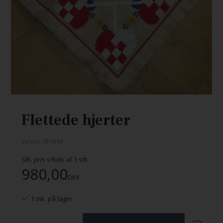
Flettede hjerter
Varenr.
29-6054
Stk. pris v/køb af
1
stk
980,00
DKK
1 stk. på lager