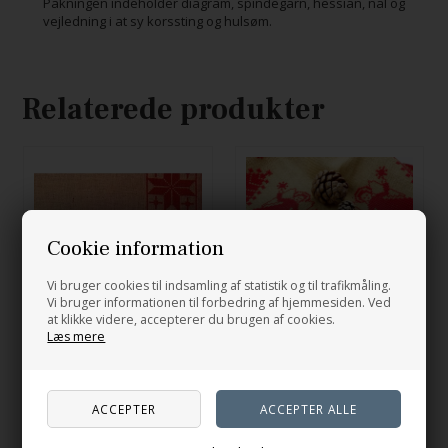
Pakningen indeholder diagram, spindegarn, hessian, nål og
vejledning i at sy korssting og hulsøm.
Relaterede produkter
Cookie information
Vi bruger cookies til indsamling af statistik og til trafikmåling.
Vi bruger informationen til forbedring af hjemmesiden. Ved
at klikke videre, accepterer du brugen af cookies.
Læs mere
Hjerter og stjerner
Engle og træer
837,50
DKK
838,00
DKK
På lager
På lager