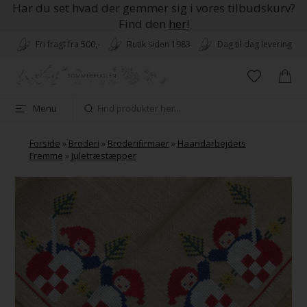
Har du set hvad der gemmer sig i vores tilbudskurv?
Find den
her!
Fri fragt fra 500,-
Butik siden 1983
Dag til dag levering
Menu
Forside
»
Broderi
»
Broderifirmaer
»
Haandarbejdets
Fremme
»
Juletræstæpper