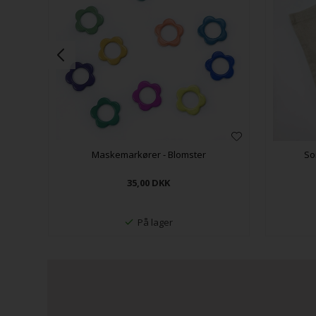
Maskemarkører - Blomster
So
35,00
DKK
På lager