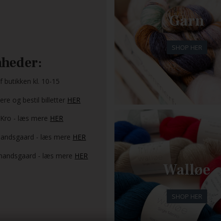
Garn
SHOP HER
heder:
 butikken kl. 10-15
re og bestil billetter
HER
 Kro - læs mere
HER
ndsgaard - læs mere
HER
andsgaard - læs mere
HER
Walløe
SHOP HER