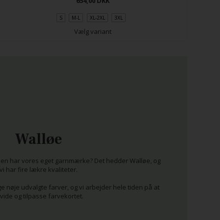
654,00
DKK
S
M-L
XL-2XL
3XL
Vælg variant
Walløe
glen har vores eget garnmærke? Det hedder Walløe, og
vi har fire lækre kvaliteter.
e nøje udvalgte farver, og vi arbejder hele tiden på at
vide og tilpasse farvekortet.