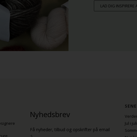
LAD DIG INSPIRERE
SENE
Nyhedsbrev
Verden
esignere
Jul i j
Få nyheder, tilbud og opskrifter på email
Sommer
cure
:)