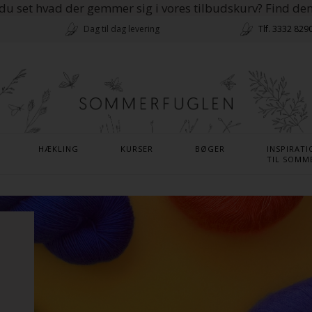
du set hvad der gemmer sig i vores tilbudskurv? Find de
Dag til dag levering
Tlf. 3332 829
HÆKLING
KURSER
BØGER
INSPIRATI
TIL SOMM