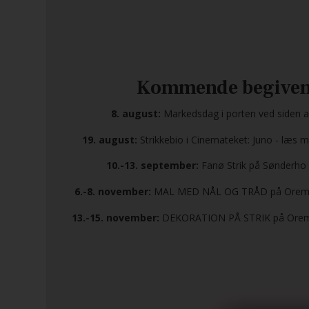
Kommende begiven
8. august:
Markedsdag i porten ved siden af
19. august:
Strikkebio i Cinemateket: Juno - læs me
10.-13. september:
Fanø Strik på Sønderho
6.-8. november:
MAL MED NÅL OG TRÅD på Orema
13.-15. november:
DEKORATION PÅ STRIK på Orem