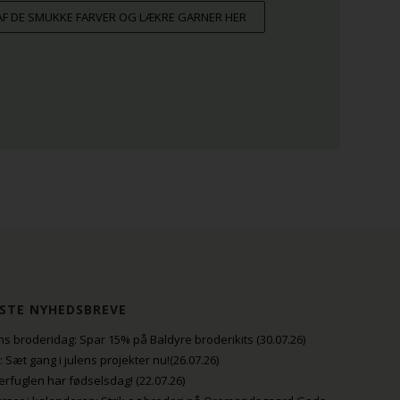
 AF DE SMUKKE FARVER OG LÆKRE GARNER HER
STE NYHEDSBREVE
s broderidag: Spar 15% på Baldyre broderikits (30.07.26)
uli: Sæt gang i julens projekter nu!(26.07.26)
fuglen har fødselsdag! (22.07.26)