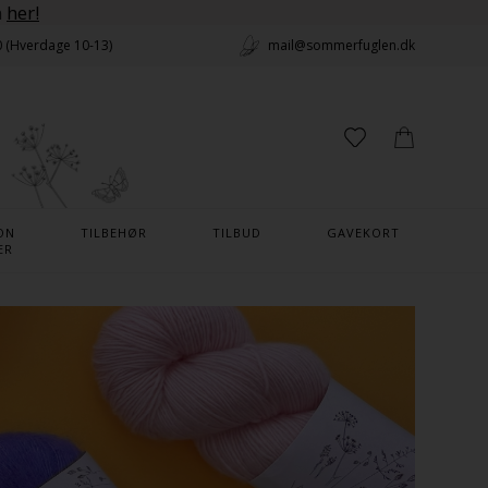
n
her!
0 (Hverdage 10-13)
mail@sommerfuglen.dk
ON
TILBEHØR
TILBUD
GAVEKORT
ER