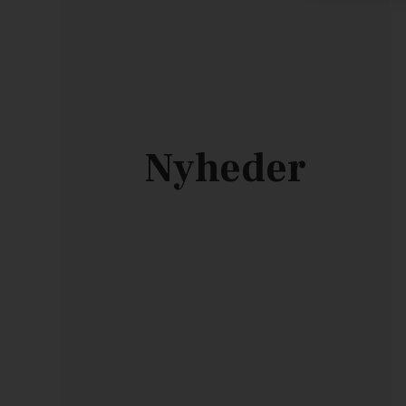
Nyheder
Sparkling Merino
200,00
DKK
4 varianter