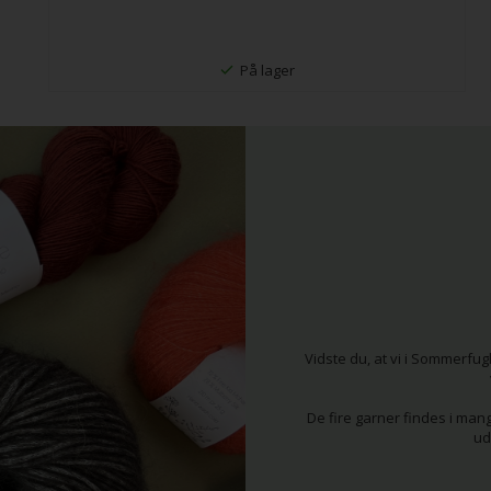
På lager
Vidste du, at vi i Sommerfu
De fire garner findes i mang
ud