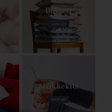
Broderi
SHOP HER
Strikkekits
SHOP HER