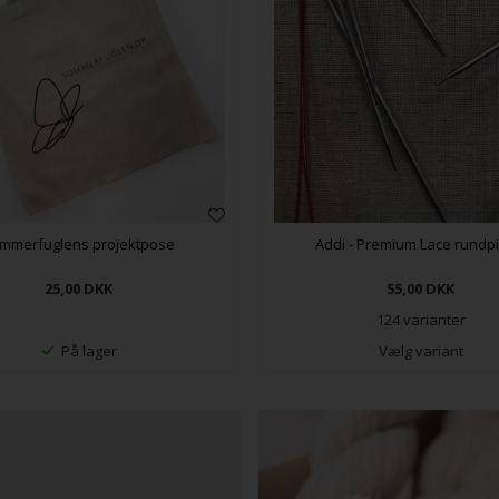
mmerfuglens projektpose
Addi - Premium Lace rundp
25,00
DKK
55,00
DKK
124 varianter
På lager
Vælg variant