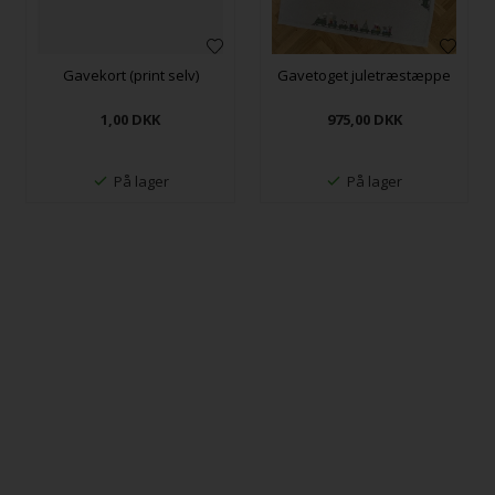
Gavekort (print selv)
Gavetoget juletræstæppe
1,00
DKK
975,00
DKK
På lager
På lager