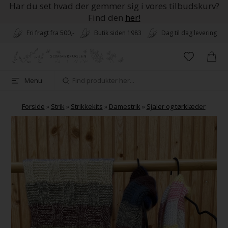
Har du set hvad der gemmer sig i vores tilbudskurv?
Find den
her!
Fri fragt fra 500,-
Butik siden 1983
Dag til dag levering
Menu
Forside
»
Strik
»
Strikkekits
»
Damestrik
»
Sjaler og tørklæder