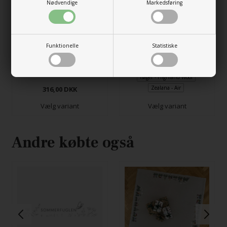
Nødvendige
Markedsføring
Strukturtørklæde
Funktionelle
Statistiske
140,00
DKK
Colorblock tørklæde
Isager - Highland Wool
Zealana - Air
316,00
DKK
Vælg variant
Vælg variant
Andre købte også