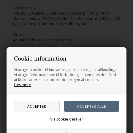
Garnforbrug:
100 (200) g Walløe Single Merino, 360 m pr 100 g, 100 %
Merino samt ca. 45 (70) g Walløe Fine Kid Mohair, 210 m pr 25
g, 72 % Fine Kid Mohair, 28 % Mulberry Silk.
Pinde:
4,5 mm (f.eks. en 60 cm rundpind)
Strikkefasthed:
20 m = 10 cm i retstrik med en tråd Single Merino + en tråd
Cookie information
Fine Kid Mohair på p 4,5
Vi bruger cookies til indsamling af statistik og til trafikmåling.
Vi bruger informationen til forbedring af hjemmesiden. Ved
at klikke videre, accepterer du brugen af cookies.
Relaterede produkter
Læs mere
Vis cookie detaljer