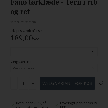
Fanø tørklæde - Tern i rib
og ret
Varenr.
iw-fanøtern
Stk. pris v/køb af
1
stk
189,00
DKK
Vælg størrelse
-
+
Bestil inden kl. 15, så
Levering til pakkeboks 39
sender vi samme dag
DKK