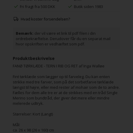
Fri fragt fra 500 DKK
Butik siden 1983
Hvad koster forsendelsen?
Bemærk:
der vil være et link til pdf filen i din
ordrebekræftelse. Derudover får du en separat mail
hvor opskriften er vedhæftet som pdf.
Produktbeskrivelse
FANØ TØRKLÆDE - TERN I RIB OG RET af Inga Walløe
Fint tørklæde som lægger op til farveleg. Du kan enten
strikke med tre farver, som på det sorbetfarve tørklæde
længst til højre, eller med rester af mohair som de to andre.
Fælles for dem alle tre er at de strikkes med en tråd Single
Merino som bundtråd, der giver det mere eller mindre
melerede udtryk.
Størrelser: Kort (Langt)
Mål:
ca. 26 x 98 (26 x 160) cm