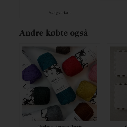
Vælg variant
Andre købte også
Filcolana - Arwetta Classic
C