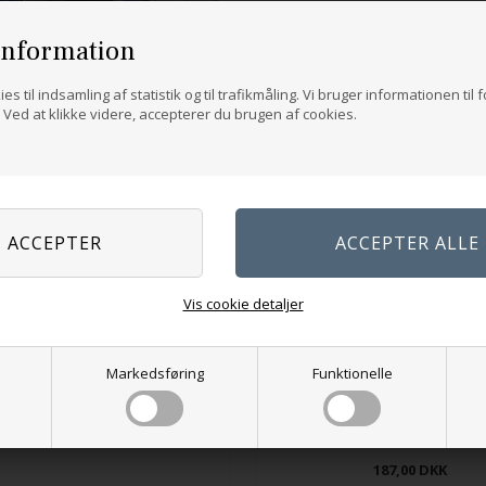
information
es til indsamling af statistik og til trafikmåling. Vi bruger informationen til 
Ved at klikke videre, accepterer du brugen af cookies.
Everyday Socks Junior
Vis cookie detaljer
84,00
DKK
Markedsføring
Funktionelle
Sarahs strømpe - Ingen bliver e
187,00
DKK