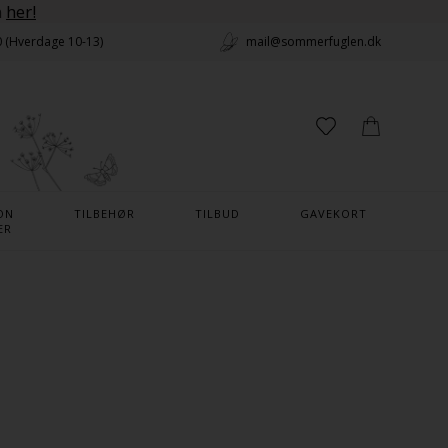
n
her!
0 (Hverdage 10-13)
mail@sommerfuglen.dk
ON
TILBEHØR
TILBUD
GAVEKORT
ER