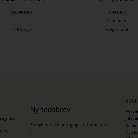
995,00
DKK
7,00
DKK
8 varianter
På lager
Vælg variant
SENE
Nyhedsbrev
Verden
esignere
Jul i j
Få nyheder, tilbud og opskrifter på email
Sommer
cure
:)
Nye ku
(19.07.