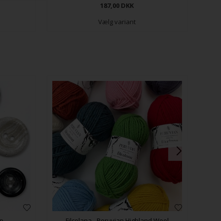
187,00
DKK
Vælg variant
mp
Filcolana - Peruvian Highland Wool