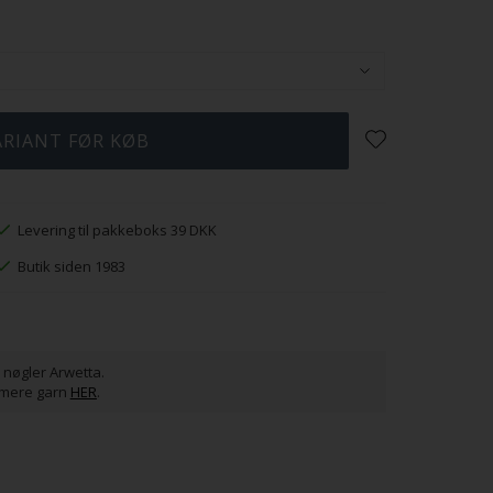
Levering til pakkeboks 39 DKK
Butik siden 1983
nøgler Arwetta.
 mere garn
HER
.