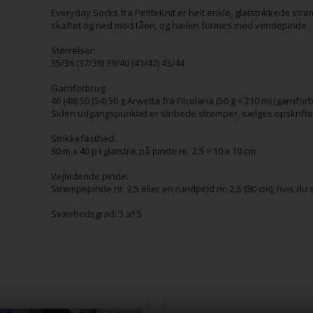
Everyday Socks fra PetiteKnit er helt enkle, glatstrikkede strø
skaftet og ned mod tåen, og hælen formes med vendepinde.
Størrelser:
35/36 (37/38) 39/40 (41/42) 43/44
Garnforbrug:
46 (48) 50 (54) 56 g Arwetta fra Filcolana (50 g = 210 m) (garnfor
Siden udgangspunktet er stribede strømper, sælges opskrift
Strikkefasthed:
30 m x 40 p i glatstrik på pinde nr. 2,5 = 10 x 10 cm
Vejledende pinde:
Strømpepinde nr. 2,5 eller en rundpind nr. 2,5 (80 cm), hvis du
Sværhedsgrad: 3 af 5