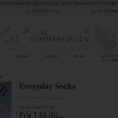
du set hvad der gemmer sig i vores tilbudskurv? Find de
Dag til dag levering
Tlf. 3332 829
HÆKLING
KURSER
BØGER
INSPIRATI
TIL SOMM
en
Everyday Socks
Varenr.
petiteknit-everydaysocks
Stk. pris v/køb af
1
stk
Fra
133,00
DKK