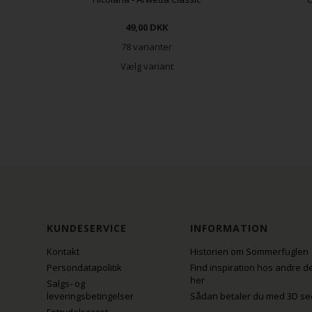
49,00
DKK
78 varianter
Vælg variant
KUNDESERVICE
INFORMATION
Kontakt
Historien om Sommerfuglen
Persondatapolitik
Find inspiration hos andre d
her
Salgs- og
leveringsbetingelser
Sådan betaler du med 3D se
Fotrydelsesret