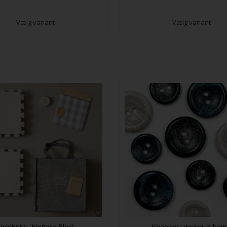
Vælg variant
Vælg variant
ocoKnits - Knitter's Block
Knapper i genbrugt ha