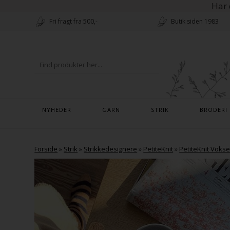
Har 
Fri fragt fra 500,-
Butik siden 1983
NYHEDER
GARN
STRIK
BRODERI
Forside
»
Strik
»
Strikkedesignere
»
PetiteKnit
»
PetiteKnit Voks