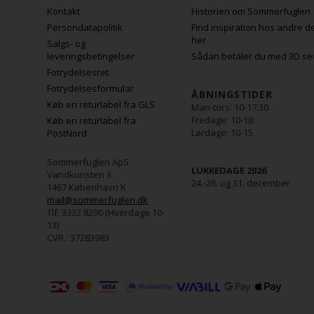
Kontakt
Historien om Sommerfuglen
Persondatapolitik
Find inspiration hos andre d
her
Salgs- og
leveringsbetingelser
Sådan betaler du med 3D se
Fotrydelsesret
Fotrydelsesformular
ÅBNINGSTIDER
Køb en returlabel fra GLS
Man-tors: 10-17:30
Fredage: 10-18
Køb en returlabel fra
Lørdage: 10-15
PostNord
Sommerfuglen ApS
LUKKEDAGE 2026
Vandkunsten 3
24.-26. og 31. december
1467 København K
mail@sommerfuglen.dk
Tlf. 3332 8290 (Hverdage 10-
13)
CVR.: 37283983