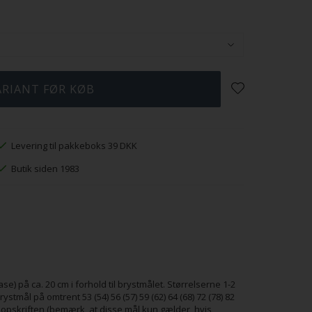
Levering til pakkeboks 39 DKK
Butik siden 1983
) på ca. 20 cm i forhold til brystmålet. Størrelserne 1-2
t brystmål på omtrent 53 (54) 56 (57) 59 (62) 64 (68) 72 (78) 82
opskriften (bemærk, at disse mål kun gælder, hvis