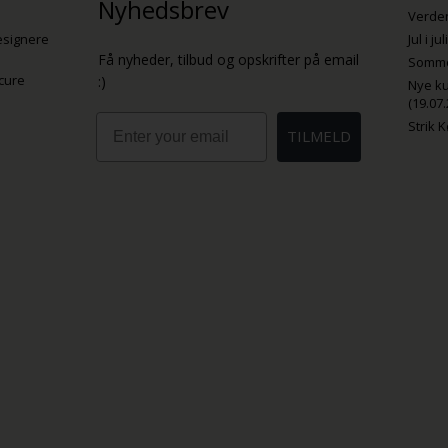
Nyhedsbrev
Verden
esignere
Jul i j
Få nyheder, tilbud og opskrifter på email
Sommer
cure
:)
Nye ku
(19.07.
Email
Strik 
TILMELD