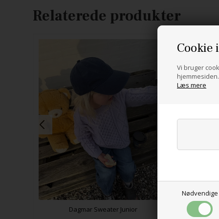
Relaterede produkter
Cookie 
Vi bruger cooki
hjemmesiden. 
Læs mere
Nødvendige
Dagmar Sweater Junior