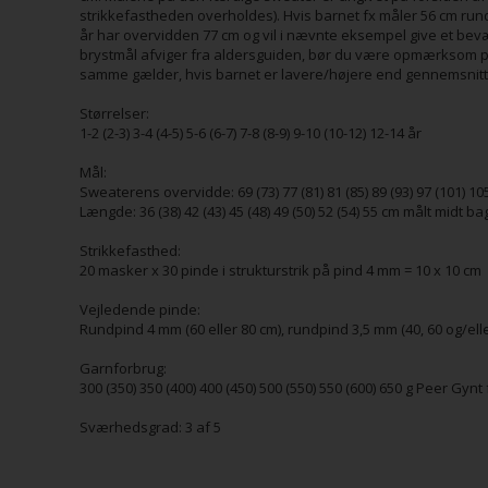
strikkefastheden overholdes). Hvis barnet fx måler 56 cm rundt om
år har overvidden 77 cm og vil i nævnte eksempel give et bev
brystmål afviger fra aldersguiden, bør du være opmærksom på a
samme gælder, hvis barnet er lavere/højere end gennemsnitt
Størrelser:
1-2 (2-3) 3-4 (4-5) 5-6 (6-7) 7-8 (8-9) 9-10 (10-12) 12-14 år
Mål:
Sweaterens overvidde: 69 (73) 77 (81) 81 (85) 89 (93) 97 (101) 10
Længde: 36 (38) 42 (43) 45 (48) 49 (50) 52 (54) 55 cm målt midt b
Strikkefasthed:
20 masker x 30 pinde i strukturstrik på pind 4 mm = 10 x 10 cm
Vejledende pinde:
Rundpind 4 mm (60 eller 80 cm), rundpind 3,5 mm (40, 60 og/el
Garnforbrug:
300 (350) 350 (400) 400 (450) 500 (550) 550 (600) 650 g Peer Gyn
Sværhedsgrad: 3 af 5