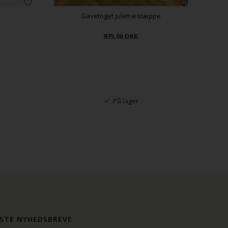
Gavetoget juletræstæppe
975,00
DKK
På lager
STE NYHEDSBREVE