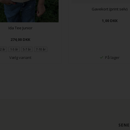
Gavekort (print selv)
1,00
DKK
Ida Tee Junior
274,00
DKK
2 år
1-5 år
5-7 år
7-10 år
Vælg variant
På lager
SENE