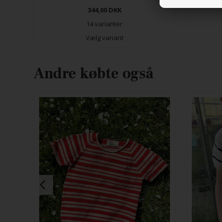
344,00
DKK
14 varianter
Vælg variant
Andre købte også