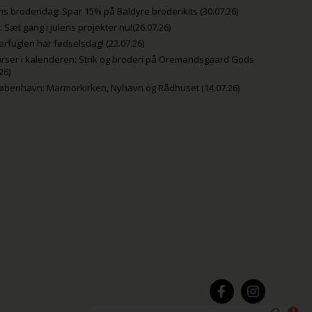
s broderidag: Spar 15% på Baldyre broderikits (30.07.26)
uli: Sæt gang i julens projekter nu!(26.07.26)
fuglen har fødselsdag! (22.07.26)
rser i kalenderen: Strik og broderi på Oremandsgaard Gods
26)
København: Marmorkirken, Nyhavn og Rådhuset (14.07.26)
1