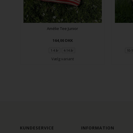
 med
Amélie Tee Junior
164,00
DKK
1-4 år
4-14 år
10-1
Vælg variant
KUNDESERVICE
INFORMATION