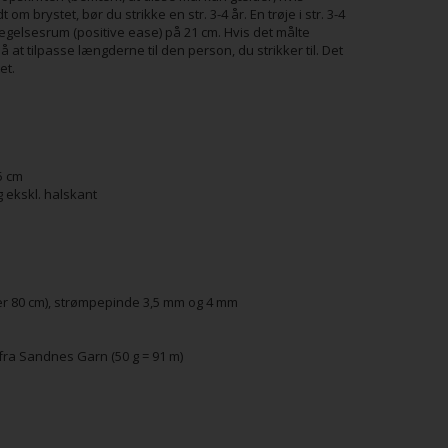
 brystet, bør du strikke en str. 3-4 år. En trøje i str. 3-4
ægelsesrum (positive ease) på 21 cm. Hvis det målte
t tilpasse længderne til den person, du strikker til. Det
et.
5 cm
ag ekskl. halskant
ler 80 cm), strømpepinde 3,5 mm og 4 mm
t fra Sandnes Garn (50 g = 91 m)