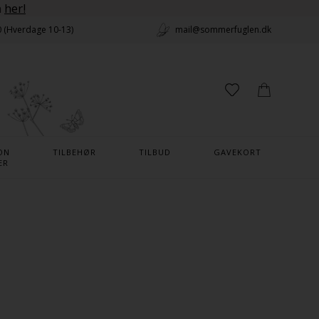
n
her!
0 (Hverdage 10-13)
mail@sommerfuglen.dk
ON
TILBEHØR
TILBUD
GAVEKORT
ER