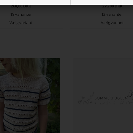
260,00
DKK
278,00
DKK
18 varianter
12 varianter
Vælg variant
Vælg variant