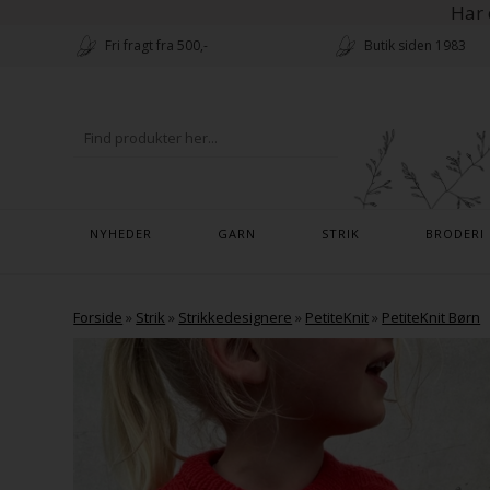
Har 
Fri fragt fra 500,-
Butik siden 1983
NYHEDER
GARN
STRIK
BRODERI
Forside
»
Strik
»
Strikkedesignere
»
PetiteKnit
»
PetiteKnit Børn