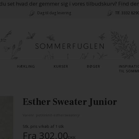
du set hvad der gemmer sig i vores tilbudskurv? Find de
Dag til dag levering
Tlf. 3332 829
HÆKLING
KURSER
BØGER
INSPIRATI
TIL SOMM
Esther Sweater Junior
Varenr.
petiteknit-esthersweaterjr
Stk. pris v/køb af
1
stk
Fra
302,00
DKK