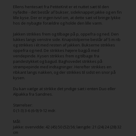
Ellens hentesæt fra PetiteKnit er et nuttet sæt til den
nyfødte - det består af bukser, sideknappet jakke og en fin
lille kyse. Der er ingen tvivl om, at dette sæt vil bringe lykke
hos de nybagte forældre og holde den lille varm.
Jakken strikkes frem og tilbage på p, oppefra og ned. Den
lukkes langs venstre side. Knapstolperne består af 5 m rib
og strikkes i ét med resten af jakken. Bukserne strikkes
oppefra og ned. De strikkes højere bagpå med
vendepinde. Kysen strikkes frem og tilbage fra
pandestykket og bagud. Baghovedet strikkes på
strømpepinde med indtagninger. Herefter strikkes en
ribkant langs nakken, og der strikkes til sidst en snor på
kysen.
Du kan vælge at strikke det yndige sæt i enten Duo eller
Alpakka fra Sandnes.
Størrelser:
0 (1-3) 3-6 (6-9) 9-12 mdr.
Mål:
Jakke: overvidde: 42 (45) 50 (52) 56; længde: 21 (24) 24 (28) 32
cm