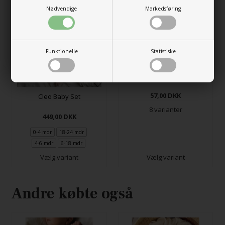
Nødvendige
Markedsføring
Funktionelle
Statistiske
Seaside Set
57,00
DKK
Cleo Baby Set
8 varianter
449,00
DKK
0-4 mdr
18-24 mdr
4-6 mdr
6-18 mdr
Vælg variant
Vælg variant
Andre købte også