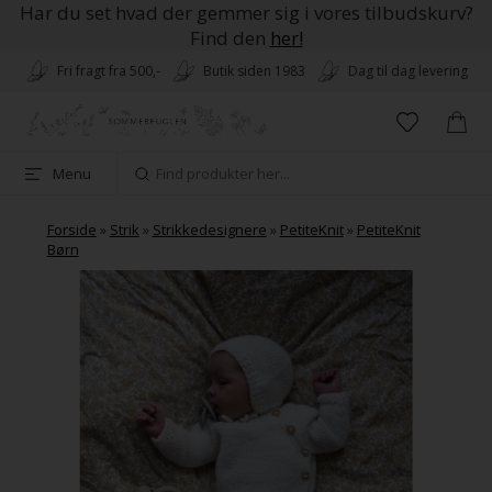
Har du set hvad der gemmer sig i vores tilbudskurv?
Find den
her!
Fri fragt fra 500,-
Butik siden 1983
Dag til dag levering
Menu
Forside
»
Strik
»
Strikkedesignere
»
PetiteKnit
»
PetiteKnit
Børn