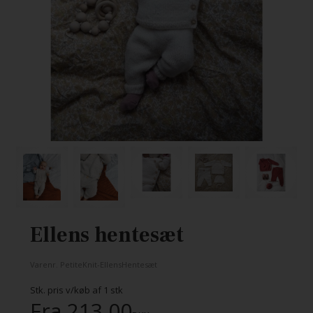
Ellens hentesæt
Varenr.
PetiteKnit-EllensHentesæt
Stk. pris v/køb af
1
stk
Fra
213,00