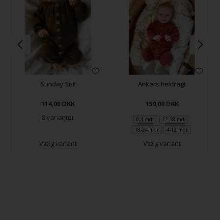
Sunday Suit
Ankers heldragt
114,00
DKK
159,00
DKK
8 varianter
0-4 mdr
12-18 mdr
18-24 mdr
4-12 mdr
Vælg variant
Vælg variant