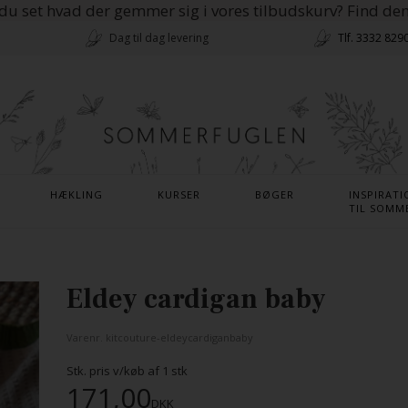
du set hvad der gemmer sig i vores tilbudskurv? Find de
Dag til dag levering
Tlf. 3332 829
HÆKLING
KURSER
BØGER
INSPIRATI
TIL SOMM
Eldey cardigan baby
Varenr.
kitcouture-eldeycardiganbaby
Stk. pris v/køb af
1
stk
171,00
DKK