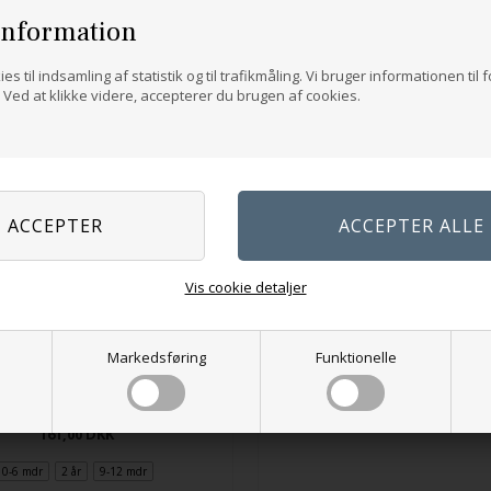
information
es til indsamling af statistik og til trafikmåling. Vi bruger informationen til 
Ved at klikke videre, accepterer du brugen af cookies.
Vis cookie detaljer
Ivö cardigan
Markedsføring
Funktionelle
819,00
DKK
Mykines cardigan baby
XS
S
M
L-XL
2XL
161,00
DKK
0-6 mdr
2 år
9-12 mdr