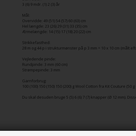
3 (6) 9 mdr. (1) 2 (3) år
Mål:
Overvidde: 49 (51) 54 (57) 60 (63) cm
Hel længde: 23 (26) 29 (31) 33 (35) cm
Ærmelængde: 14 (15) 17 (18) 20 (22) cm
Strikkefasthed:
28 m og 44 p i strukturmønster på p 3 mm = 10 x 10 cm (målt eft
Vejledende pinde:
Rundpinde: 3 mm (60 cm)
Strømpepinde: 3 mm
Garnforbrug:
100 (100) 150 (150) 150 (200) g Wool Cotton fra Kit Couture (50 g
Du skal desuden bruge 5 (5) 6 (6) 7 (7) knapper (Ø 12 mm). Disse