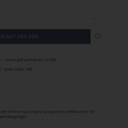
Levering til pakkeboks 39 DKK
Butik siden 1983
nster med ret og vrang. Krop og ærmer strikkes hver for
lanindtagninger.