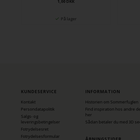
1,00
DKK
På lager
KUNDESERVICE
INFORMATION
Kontakt
Historien om Sommerfuglen
Persondatapolitik
Find inspiration hos andre d
her
Salgs- og
leveringsbetingelser
Sådan betaler du med 3D se
Fotrydelsesret
Fotrydelsesformular
ÅBNINGSTIDER