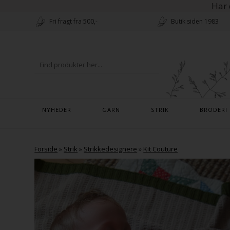
Har 
Fri fragt fra 500,-
Butik siden 1983
NYHEDER
GARN
STRIK
BRODERI
Forside
»
Strik
»
Strikkedesignere
»
Kit Couture