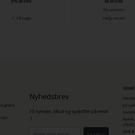
975,00
DKK
86,00
DKK
38 varianter
På lager
Vælg variant
SENE
Nyhedsbrev
Verden
esignere
Jul i j
Få nyheder, tilbud og opskrifter på email
Sommer
cure
:)
Nye ku
(19.07.
Email
Strik 
TILMELD