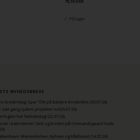
78,50
DKK
På lager
STE NYHEDSBREVE
s broderidag: Spar 15% på Baldyre broderikits (30.07.26)
uli: Sæt gang i julens projekter nu!(26.07.26)
fuglen har fødselsdag! (22.07.26)
rser i kalenderen: Strik og broderi på Oremandsgaard Gods
26)
København: Marmorkirken, Nyhavn og Rådhuset (14.07.26)