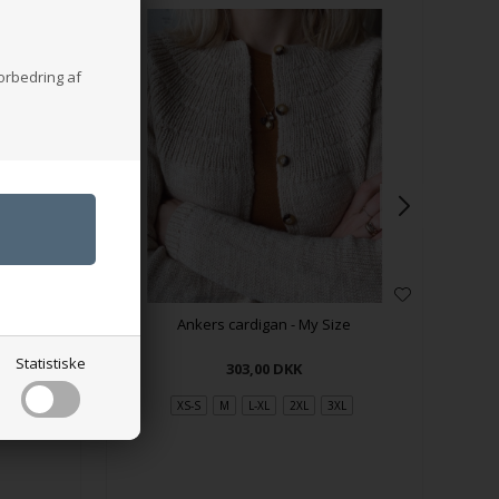
forbedring af
Ankers cardigan - My Size
Statistiske
303,00
DKK
XS-S
M
L-XL
2XL
3XL