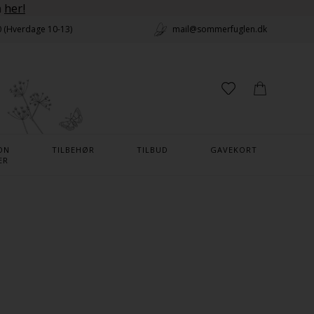
n
her!
0 (Hverdage 10-13)
mail@sommerfuglen.dk
ON
TILBEHØR
TILBUD
GAVEKORT
ER