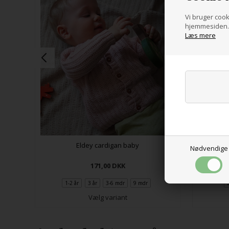
Vi bruger cooki
hjemmesiden. 
Læs mere
Eldey cardigan baby
Nødvendige
171,00
DKK
1-2 år
3 år
3-6 mdr
9 mdr
Vælg variant