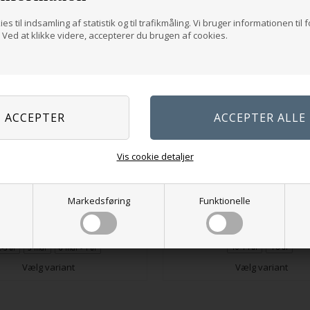
es til indsamling af statistik og til trafikmåling. Vi bruger informationen til 
Ved at klikke videre, accepterer du brugen af cookies.
Vis cookie detaljer
Anholt t-shirt - barn
Anholt cardigan - baby
Markedsføring
Funktionelle
287,00
DKK
171,00
DKK
10-14 år
4-8 år
2-3 år
3 mdr
6 mdr - 1 år
Vælg variant
Vælg variant