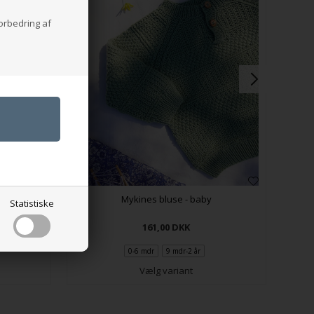
forbedring af
Mykines bluse - baby
Statistiske
161,00
DKK
0-6 mdr
9 mdr-2 år
Vælg variant