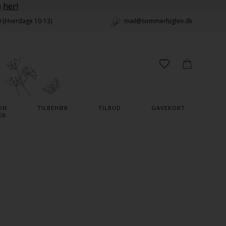
n
her!
0 (Hverdage 10-13)
mail@sommerfuglen.dk
ON
TILBEHØR
TILBUD
GAVEKORT
ER