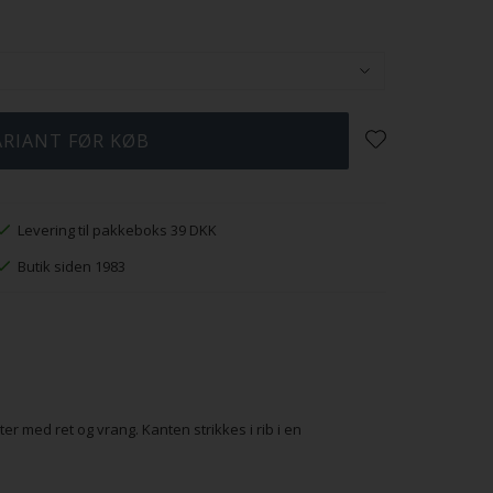
Levering til pakkeboks 39 DKK
Butik siden 1983
er med ret og vrang. Kanten strikkes i rib i en