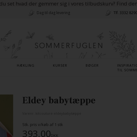
du set hvad der gemmer sig i vores tilbudskurv? Find de
Dag til dag levering
Tlf. 3332 829
HÆKLING
KURSER
BØGER
INSPIRATI
TIL SOMM
Eldey babytæppe
Varenr.
kitcouture-eldeybabytæppe
Stk. pris v/køb af
1
stk
393,00
DKK