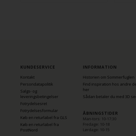
KUNDESERVICE
INFORMATION
Kontakt
Historien om Sommerfuglen
Persondatapolitik
Find inspiration hos andre d
her
Salgs- og
leveringsbetingelser
Sådan betaler du med 3D se
Fotrydelsesret
Fotrydelsesformular
ÅBNINGSTIDER
Køb en returlabel fra GLS
Man-tors: 10-17:30
Fredage: 10-18
Køb en returlabel fra
Lørdage: 10-15
PostNord