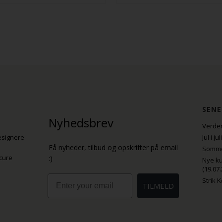
SENE
Nyhedsbrev
Verden
esignere
Jul i j
Få nyheder, tilbud og opskrifter på email
Sommer
cure
:)
Nye ku
(19.07.
Email
Strik 
TILMELD