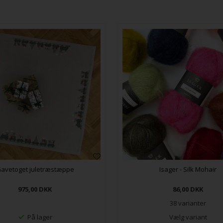
avetoget juletræstæppe
Isager - Silk Mohair
975,00
DKK
86,00
DKK
38 varianter
På lager
Vælg variant