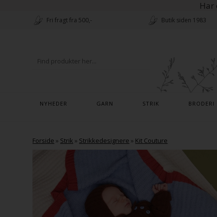
Har 
Fri fragt fra 500,-
Butik siden 1983
NYHEDER
GARN
STRIK
BRODERI
Forside
»
Strik
»
Strikkedesignere
»
Kit Couture