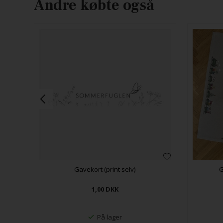
Andre købte også
Gavekort (print selv)
G
1,00
DKK
På lager