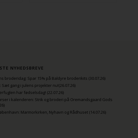
STE NYHEDSBREVE
s broderidag: Spar 15% på Baldyre broderikits (30.07.26)
uli: Sæt gang i julens projekter nu!(26.07.26)
fuglen har fødselsdag! (22.07.26)
rser i kalenderen: Strik og broderi på Oremandsgaard Gods
26)
København: Marmorkirken, Nyhavn og Rådhuset (14.07.26)