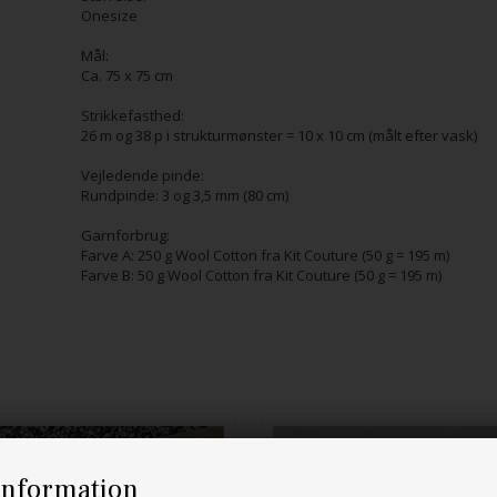
Onesize
Mål:
Ca. 75 x 75 cm
Strikkefasthed:
26 m og 38 p i strukturmønster = 10 x 10 cm (målt efter vask)
Vejledende pinde:
Rundpinde: 3 og 3,5 mm (80 cm)
Garnforbrug:
Farve A: 250 g Wool Cotton fra Kit Couture (50 g = 195 m)
Farve B: 50 g Wool Cotton fra Kit Couture (50 g = 195 m)
information