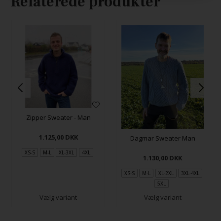
Relaterede produkter
Zipper Sweater - Man
1.125,00
DKK
Dagmar Sweater Man
XS-S
M-L
XL-3XL
4XL
1.130,00
DKK
XS-S
M-L
XL-2XL
3XL-4XL
5XL
Vælg variant
Vælg variant