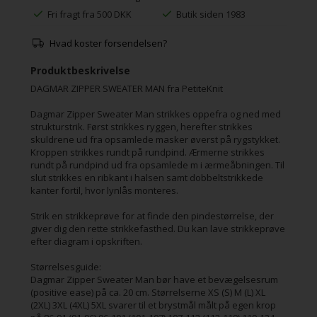
Fri fragt fra 500 DKK
Butik siden 1983
Hvad koster forsendelsen?
Produktbeskrivelse
DAGMAR ZIPPER SWEATER MAN fra PetiteKnit
Dagmar Zipper Sweater Man strikkes oppefra og ned med
strukturstrik. Først strikkes ryggen, herefter strikkes
skuldrene ud fra opsamlede masker øverst på rygstykket.
Kroppen strikkes rundt på rundpind. Ærmerne strikkes
rundt på rundpind ud fra opsamlede m i ærmeåbningen. Til
slut strikkes en ribkant i halsen samt dobbeltstrikkede
kanter fortil, hvor lynlås monteres.
Strik en strikkeprøve for at finde den pindestørrelse, der
giver dig den rette strikkefasthed. Du kan lave strikkeprøve
efter diagram i opskriften.
Størrelsesguide:
Dagmar Zipper Sweater Man bør have et bevægelsesrum
(positive ease) på ca. 20 cm. Størrelserne XS (S) M (L) XL
(2XL) 3XL (4XL) 5XL svarer til et brystmål målt på egen krop