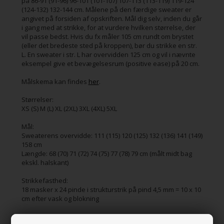
på 86-91 (91-96) 96-101 (101-107) 107-113 (113-119) 119-124
(124-132) 132-144 cm. Målene på den færdige sweater er
angivet på forsiden af opskriften. Mål dig selv, inden du går
i gang med at strikke, for at vurdere hvilken størrelse, der
vil passe bedst. Hvis du fx måler 105 cm rundt om brystet
(eller det bredeste sted på kroppen), bør du strikke en str.
L. En sweater i str. L har overvidden 125 cm og vil i nævnte
eksempel give et bevægelsesrum (positive ease) på 20 cm.
Målskema kan findes
her
.
Størrelser:
XS (S) M (L) XL (2XL) 3XL (4XL) 5XL
Mål:
Sweaterens overvidde: 111 (115) 120 (125) 132 (136) 141 (149)
158 cm
Længde: 68 (70) 71 (72) 74 (75) 77 (78) 79 cm (målt midt bag
ekskl. halskant)
Strikkefasthed:
18 masker x 24 pinde i strukturstrik på pind 4,5 mm = 10 x 10
cm efter vask og blokning
Vejledende pinde: