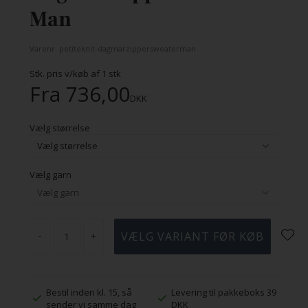
Man
Varenr.
petiteknit-dagmarzippersweaterman
Stk. pris v/køb af
1
stk
Fra
736,00
DKK
Vælg størrelse
Vælg garn
-
+
Bestil inden kl. 15, så
Levering til pakkeboks 39
sender vi samme dag
DKK