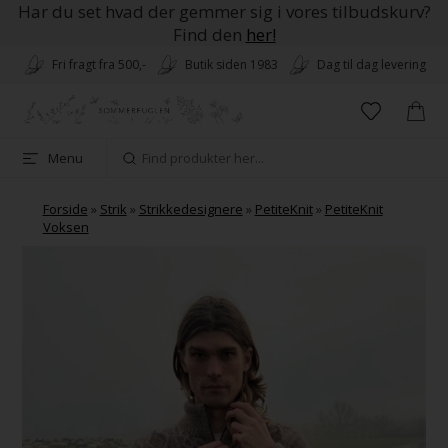
Har du set hvad der gemmer sig i vores tilbudskurv?
Find den
her!
Fri fragt fra 500,-
Butik siden 1983
Dag til dag levering
Menu
Forside
»
Strik
»
Strikkedesignere
»
PetiteKnit
»
PetiteKnit
Voksen