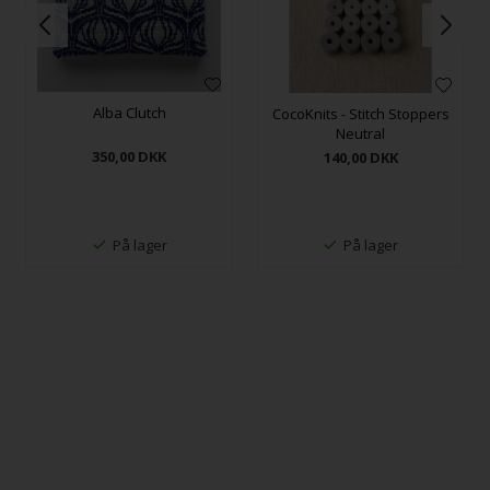
Alba Clutch
CocoKnits - Stitch Stoppers
Neutral
350,00
DKK
140,00
DKK
På lager
På lager