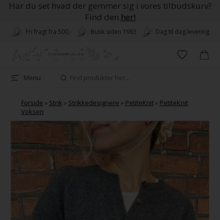
Har du set hvad der gemmer sig i vores tilbudskurv?
Find den
her!
Fri fragt fra 500,-
Butik siden 1983
Dag til dag levering
Menu
Forside
»
Strik
»
Strikkedesignere
»
PetiteKnit
»
PetiteKnit
Voksen