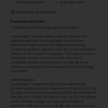
Fri fragt fra 500 DKK
Butik siden 1983
Hvad koster forsendelsen?
Produktbeskrivelse
COPENHAGEN CARDIGAN designet af PetiteKnit
Copenhagen Cardigan strikkes oppefra og ned med
raglanudtagninger, frem og tilbage på rundpinden.
Halsudskæringen dannes ved hjælp af vendepinde.
Cardiganen strikkes i glatstrik, mens der langs forkanterne
strikkes rib for at danne knapstolper. På kroppen strikkes
indvendige lommer, og disse laves til sidst ud fra
opsamlede masker på cardiganens forside. Ærmerne
strikkes rundt i glatstrik på strømpepinde eller med Magic
Loop-teknik.
Størrelsesguide:
Copenhagen Cardigan bør have et bevægelsesrum
(positive ease) på ca. 6 cm. Størrelserne XS (S) M (L) XL (2XL)
3XL (4XL) 5XL svarer til et brystmål på 80-85 (85-90) 90-95 (95-
100) 100-110 (110-120) 120-130 (130-140) 140-150 cm. Målene
på den færdige cardigan er angivet på forsiden af
opskriften. Mål dig selv, inden du går i gang med at strikke,