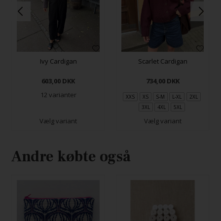
Ivy Cardigan
Scarlet Cardigan
603,00
DKK
734,00
DKK
12 varianter
XXS
XS
S-M
L-XL
2XL
3XL
4XL
5XL
Vælg variant
Vælg variant
Andre købte også