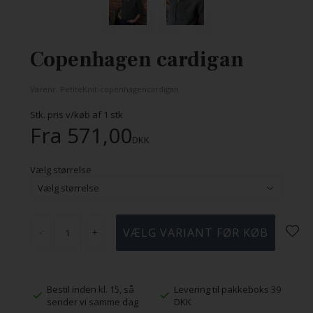
Copenhagen cardigan
Varenr.
PetiteKnit-copenhagencardigan
Stk. pris v/køb af
1
stk
Fra
571,00
DKK
Vælg størrelse
-
+
Bestil inden kl. 15, så
Levering til pakkeboks 39
sender vi samme dag
DKK