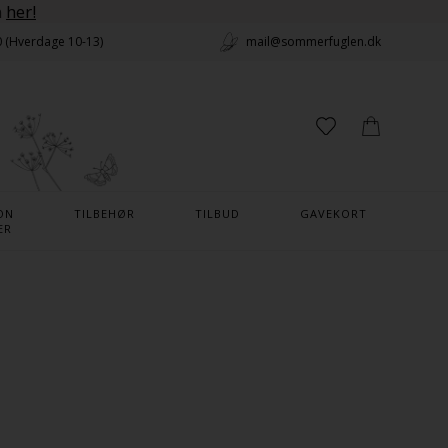
n
her!
0 (Hverdage 10-13)
mail@sommerfuglen.dk
ON
TILBEHØR
TILBUD
GAVEKORT
ER