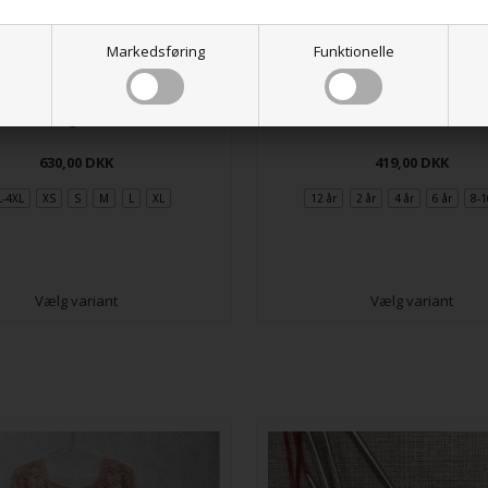
Markedsføring
Funktionelle
Ella slå om
Darling slå om
419,00
DKK
630,00
DKK
12 år
2 år
4 år
6 år
8-1
L-4XL
XS
S
M
L
XL
Vælg variant
Vælg variant