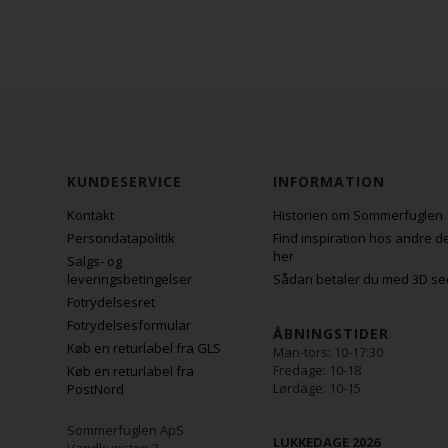
KUNDESERVICE
INFORMATION
Kontakt
Historien om Sommerfuglen
Persondatapolitik
Find inspiration hos andre d
her
Salgs- og
leveringsbetingelser
Sådan betaler du med 3D se
Fotrydelsesret
Fotrydelsesformular
ÅBNINGSTIDER
Køb en returlabel fra GLS
Man-tors: 10-17:30
Fredage: 10-18
Køb en returlabel fra
Lørdage: 10-15
PostNord
Sommerfuglen ApS
LUKKEDAGE 2026