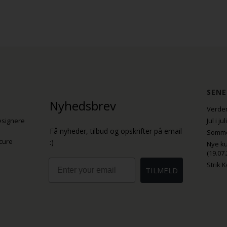
SENE
Nyhedsbrev
Verden
esignere
Jul i j
Få nyheder, tilbud og opskrifter på email
Sommer
cure
:)
Nye ku
(19.07.
Email
Strik 
TILMELD