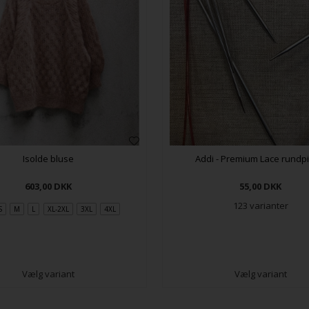
Isolde bluse
Addi - Premium Lace rundp
603,00
DKK
55,00
DKK
123 varianter
S
M
L
XL-2XL
3XL
4XL
Vælg variant
Vælg variant