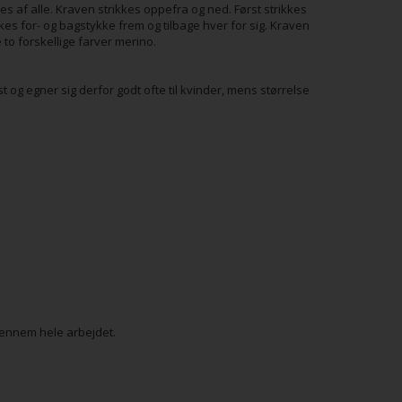
es af alle. Kraven strikkes oppefra og ned. Først strikkes
rikkes for- og bagstykke frem og tilbage hver for sig. Kraven
 to forskellige farver merino.
st og egner sig derfor godt ofte til kvinder, mens størrelse
gennem hele arbejdet.