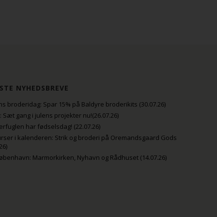
STE NYHEDSBREVE
s broderidag: Spar 15% på Baldyre broderikits (30.07.26)
uli: Sæt gang i julens projekter nu!(26.07.26)
fuglen har fødselsdag! (22.07.26)
rser i kalenderen: Strik og broderi på Oremandsgaard Gods
26)
København: Marmorkirken, Nyhavn og Rådhuset (14.07.26)