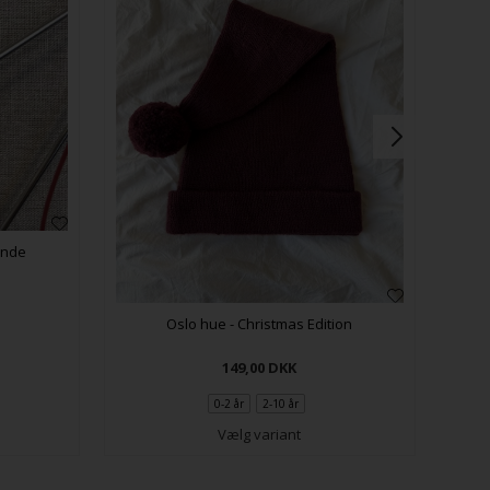
inde
Oslo hue - Christmas Edition
149,00
DKK
0-2 år
2-10 år
Vælg variant