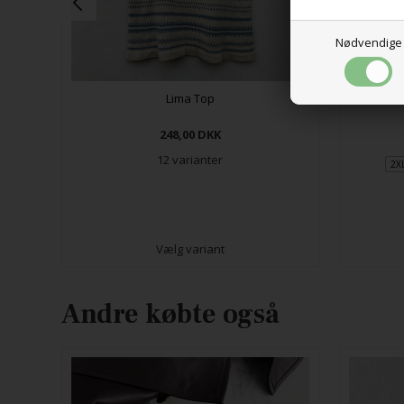
Nødvendige
Lima Top
248,00
DKK
12 varianter
2X
Vælg variant
Andre købte også