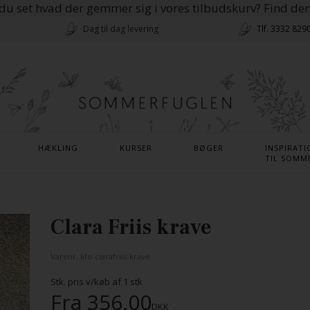
du set hvad der gemmer sig i vores tilbudskurv? Find de
Dag til dag levering
Tlf. 3332 829
HÆKLING
KURSER
BØGER
INSPIRATI
TIL SOMM
Clara Friis krave
Varenr.
kfo-clarafriis-krave
Stk. pris v/køb af
1
stk
Fra
356,00
DKK