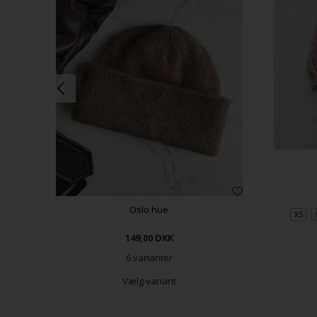
t
Oslo hue
XS
149,00
DKK
6 varianter
Vælg variant