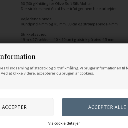
50 (50) g Knitting for Olive Soft Silk Mohair
Der strikkes med én af hver tråd gennem hele arbejdet.
Vejledende pinde:
Rundpind 4 mm og 4,5 mm, 80 cm og strømpepinde 4 mm
Strikkefasthed:
19 m x 27 rækker = 10 x 10 cm i glatstrik på pind 4,5 mm
information
es til indsamling af statistik og til trafikmåling. Vi bruger informationen til 
Ved at klikke videre, accepterer du brugen af cookies.
Vis cookie detaljer