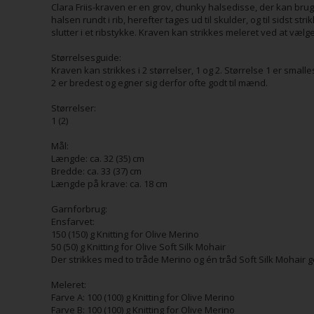
Clara Friis-kraven er en grov, chunky halsedisse, der kan brug
halsen rundt i rib, herefter tages ud til skulder, og til sidst st
slutter i et ribstykke. Kraven kan strikkes meleret ved at vælge
Størrelsesguide:
Kraven kan strikkes i 2 størrelser, 1 og 2. Størrelse 1 er smalle
2 er bredest og egner sig derfor ofte godt til mænd.
Størrelser:
1 (2)
Mål:
Længde: ca. 32 (35) cm
Bredde: ca. 33 (37) cm
Længde på krave: ca. 18 cm
Garnforbrug:
Ensfarvet:
150 (150) g Knitting for Olive Merino
50 (50) g Knitting for Olive Soft Silk Mohair
Der strikkes med to tråde Merino og én tråd Soft Silk Mohair 
Meleret:
Farve A: 100 (100) g Knitting for Olive Merino
Farve B: 100 (100) g Knitting for Olive Merino