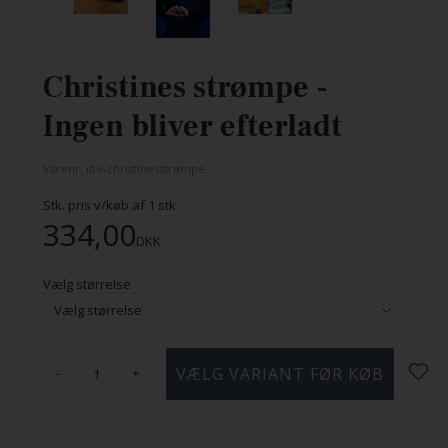
Christines strømpe -
Ingen bliver efterladt
Varenr.
ibe-christinesstrømpe
Stk. pris v/køb af
1
stk
334,00
DKK
Vælg størrelse
-
+