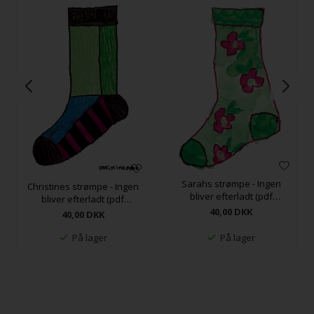
Sarahs strømpe - Ingen
Christines strømpe - Ingen
bliver efterladt (pdf
bliver efterladt (pdf
opskrift)
opskrift)
40,00
DKK
40,00
DKK
På lager
På lager