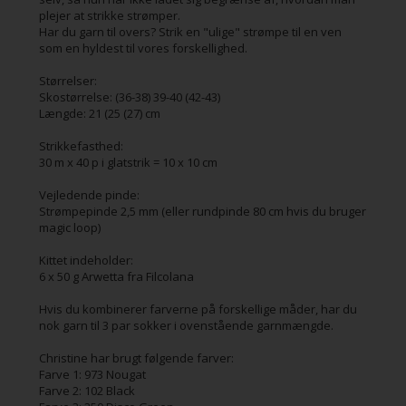
plejer at strikke strømper.
Har du garn til overs? Strik en "ulige" strømpe til en ven
som en hyldest til vores forskellighed.
Størrelser:
Skostørrelse: (36-38) 39-40 (42-43)
Længde: 21 (25 (27) cm
Strikkefasthed:
30 m x 40 p i glatstrik = 10 x 10 cm
Vejledende pinde:
Strømpepinde 2,5 mm (eller rundpinde 80 cm hvis du bruger
magic loop)
Kittet indeholder:
6 x 50 g Arwetta fra Filcolana
Hvis du kombinerer farverne på forskellige måder, har du
nok garn til 3 par sokker i ovenstående garnmængde.
Christine har brugt følgende farver:
Farve 1: 973 Nougat
Farve 2: 102 Black