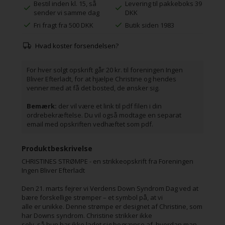
Bestil inden kl. 15, så
Levering til pakkeboks 39
sender vi samme dag
DKK
Fri fragt fra 500 DKK
Butik siden 1983
Hvad koster forsendelsen?
For hver solgt opskrift går 20 kr. til foreningen Ingen
Bliver Efterladt, for at hjælpe Christine og hendes
venner med at få det bosted, de ønsker sig.
Bemærk:
der vil være et link til pdf filen i din
ordrebekræftelse. Du vil også modtage en separat
email med opskriften vedhæftet som pdf.
Produktbeskrivelse
CHRISTINES STRØMPE - en strikkeopskrift fra Foreningen
Ingen Bliver Efterladt
Den 21. marts fejrer vi Verdens Down Syndrom Dag ved at
bære forskellige strømper – et symbol på, at vi
alle er unikke. Denne strømpe er designet af Christine, som
har Downs syndrom. Christine strikker ikke
selv, så hun har ikke ladet sig begrænse af, hvordan man