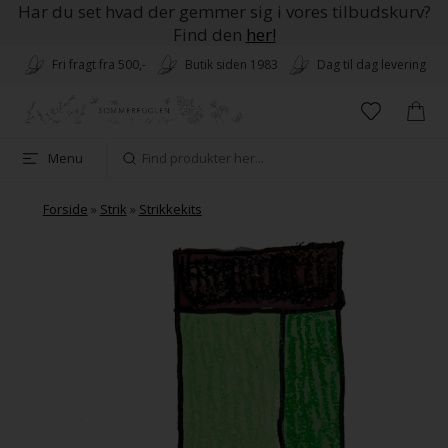
Har du set hvad der gemmer sig i vores tilbudskurv?
Find den
her!
Fri fragt fra 500,-
Butik siden 1983
Dag til dag levering
Menu
Forside
»
Strik
»
Strikkekits