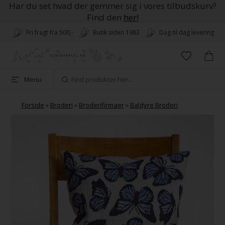
Har du set hvad der gemmer sig i vores tilbudskurv?
Find den
her!
Fri fragt fra 500,-
Butik siden 1983
Dag til dag levering
Menu
Forside
»
Broderi
»
Broderifirmaer
»
Baldyre Broderi