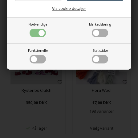
Vis cookie detaljer
Andre købte også
Nødvendige
Markedsføring
Funktionelle
Statistiske
Rysteribs Clutch
Flora Wool
350,00
DKK
17,00
DKK
198 varianter
På lager
Vælg variant