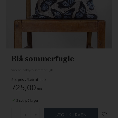
Blå sommerfugle
Varenr.
baldyre-sommerfugle
Stk. pris v/køb af
1
stk
725,00
DKK
3 stk. på lager
-
+