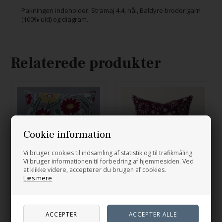
Pakningen indeholder: Stramaj 4,4, nål, Baldyre broderigarn
(100% uld) og diagram.
Relaterede produkter
Cookie information
Vi bruger cookies til indsamling af statistik og til trafikmåling.
Vi bruger informationen til forbedring af hjemmesiden. Ved
at klikke videre, accepterer du brugen af cookies.
Læs mere
Sommerflor
+ Stjernedrys
725,00
DKK
725,00
DKK
På lager
På lager