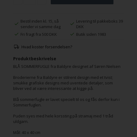
Bestil inden kl. 15, så
Levering til pakkeboks 39
sender vi samme dag
DKK
Fri fragt fra 500 DKK
Butik siden 1983
Hvad koster forsendelsen?
Produktbeskrivelse
BLÅ SOMMERFUGLE fra Baldyre designet af Søren Nielsen
Broderierne fra Baldyre er stilrent design med et tvist;
smukke grafiske designs med uventede detaljer, som
bliver ved at være interessante at kigge på.
Blå sommerfugle er lavet specielt til os og fås derfor kun i
Sommerfuglen.
Puden syes med hele korssting på stramaj med 1 tråd
uldgarn.
Mål: 40 x 40 cm