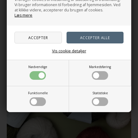
S
M-L
XL-2XL
3XL
Vi bruger informationen til forbedring af hjemmesiden. Ved
at klikke videre, accepterer du brugen af cookies.
På lager
Vælg variant
Læs mere
Vis cookie detaljer
Nødvendige
Markedsføring
Funktionelle
Statistiske