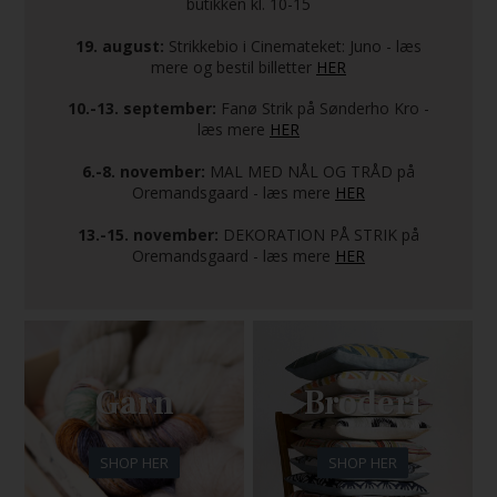
butikken kl. 10-15
19. august:
Strikkebio i Cinemateket: Juno - læs
mere og bestil billetter
HER
10.-13. september:
Fanø Strik på Sønderho Kro -
læs mere
HER
6.-8. november:
MAL MED NÅL OG TRÅD på
Oremandsgaard - læs mere
HER
13.-15. november:
DEKORATION PÅ STRIK på
Oremandsgaard - læs mere
HER
Garn
Broderi
SHOP HER
SHOP HER