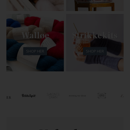
Walløe
Strikkekits
SHOP HER
SHOP HER