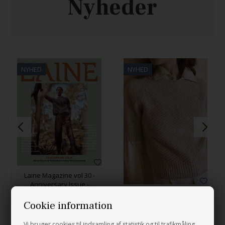
Nyheder
NYHED
NYHED
Laine Magazine vol 30 -
Anniversary Issue -
FORUDBESTILLING
Pearl Tee
250,00
DKK
Cookie information
654,00
DKK
Vi bruger cookies til indsamling af statistik og til trafikmåling.